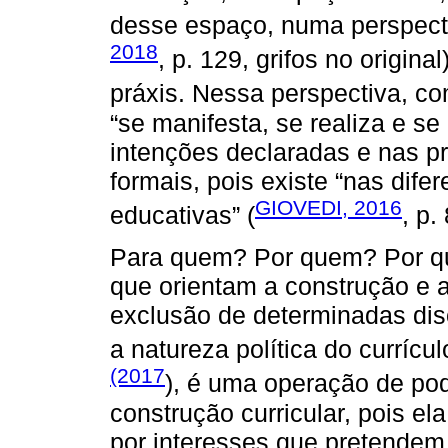
desse espaço, numa perspectiv
2018
, p. 129, grifos no origin
práxis. Nessa perspectiva, c
“se manifesta, se realiza e se
intenções declaradas e nas pr
formais, pois existe “nas dif
GIOVEDI, 2016
educativas” (
, p.
Para quem? Por quem? Por q
que orientam a construção e a 
exclusão de determinadas dis
a natureza política do curríc
(2017
), é uma operação de pod
construção curricular, pois e
por interesses que pretendem