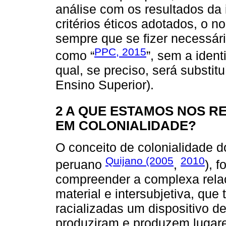
análise com os resultados da
critérios éticos adotados, o n
sempre que se fizer necessár
PPC, 2015
como “
”, sem a iden
qual, se preciso, será substitu
Ensino Superior).
2 A QUE ESTAMOS NOS 
EM COLONIALIDADE?
O conceito de colonialidade do
Quijano (2005
2010
peruano
,
), 
compreender a complexa rela
material e intersubjetiva, que
racializadas um dispositivo d
produziram e produzem lugare