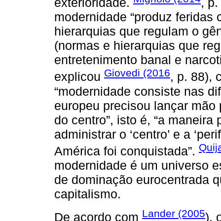
exterioridade.
, p
modernidade “produz feridas c
hierarquias que regulam o gên
(normas e hierarquias que re
entretenimento banal e narco
Giovedi (2016
explicou
, p. 88)
“modernidade consiste nas di
europeu precisou lançar mão p
do centro”, isto é, “a maneir
administrar o ‘centro’ e a ‘per
Quij
América foi conquistada”.
modernidade é um universo esp
de dominação eurocentrada q
capitalismo.
Lander (2005
De acordo com
),