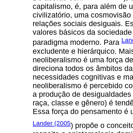
capitalismo, é, para além de
civilizatório, uma cosmovisão 
relações sociais desiguais. E
valores básicos da sociedade
Lan
paradigma moderno. Para
excludente e hierárquico. Ma
neoliberalismo é uma força 
direciona todos os âmbitos da
necessidades cognitivas e mat
neoliberalismo é percebido 
a produção de desigualdades (
raça, classe e gênero) é tendê
Essa força do pensamento é u
Lander (2005
) propõe o conceit