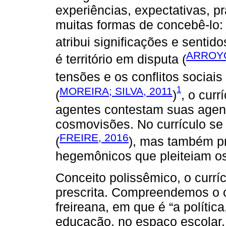
experiências, expectativas, p
muitas formas de concebê-lo: 
atribui significações e sentido
ARROYO
é território em disputa (
tensões e os conflitos sociais 
1
MOREIRA; SILVA, 2011
(
)
, o curr
agentes contestam suas agend
cosmovisões. No currículo se
FREIRE, 2016
(
), mas também pr
hegemônicos que pleiteiam o
Conceito polissêmico, o currí
prescrita. Compreendemos o cu
freireana, em que é “a política
educação, no espaço escolar,