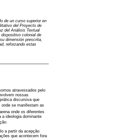
ulo de un curso superior en
litativo del Proyecto de
uz del Análisis Textual
dispositivo colonial de
 su dimensión prescrita,
ad, reforzando estas
 somos atravessados pelo
envolvem nossas
prática discursiva que
, onde se manifestam as
é arena onde os diferentes
 a ideologia dominante
ção.
lo a partir da acepção
ações que acontecem fora