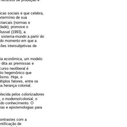
cas sociais e que celebra,
extermínio de sua
triarcais (normas e
idade), promove o
Dussel (1993), a
 sistema-mundo a partir do
tir do momento em que a
ões intersubjetivas de
oria econômica, um modelo
o dita as premissas e
scurso neoliberal é
ento hegemônico que
lismo. Hoje, o
iplos fatores, entre os
a herança colonial.
elecida pelos colonizadores
 o moderno/colonial, o
o do conhecimento. O
uras e epistemologias para
contrastes com a
ntificação de