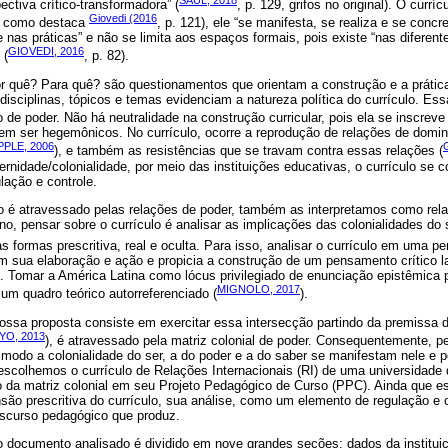
tiva crítico-transformadora” (
, p. 129, grifos no original). O curr
Giovedi (2016
a, como destaca
, p. 121), ele “se manifesta, se realiza e se concr
 nas práticas” e não se limita aos espaços formais, pois existe “nas diferen
GIOVEDI, 2016
 (
, p. 82).
quê? Para quê? são questionamentos que orientam a construção e a prática c
isciplinas, tópicos e temas evidenciam a natureza política do currículo. Es
 de poder. Não há neutralidade na construção curricular, pois ela se inscre
dem ser hegemônicos. No currículo, ocorre a reprodução de relações de domi
PPLE, 2006
), e também as resistências que se travam contra essas relações (
rnidade/colonialidade, por meio das instituições educativas, o currículo se
ulação e controle.
o é atravessado pelas relações de poder, também as interpretamos como rel
no, pensar sobre o currículo é analisar as implicações das colonialidades do 
formas prescritiva, real e oculta. Para isso, analisar o currículo em uma per
m sua elaboração e ação e propicia a construção de um pensamento crítico l
. Tomar a América Latina como lócus privilegiado de enunciação epistêmica
MIGNOLO, 2017
 um quadro teórico autorreferenciado (
).
ossa proposta consiste em exercitar essa intersecção partindo da premissa d
O, 2013
), é atravessado pela matriz colonial de poder. Consequentemente, p
modo a colonialidade do ser, a do poder e a do saber se manifestam nele e p
escolhemos o currículo de Relações Internacionais (RI) de uma universidade d
ão da matriz colonial em seu Projeto Pedagógico de Curso (PPC). Ainda que e
ão prescritiva do currículo, sua análise, como um elemento de regulação e o
iscurso pedagógico que produz.
 documento analisado é dividido em nove grandes seções: dados da instituiç