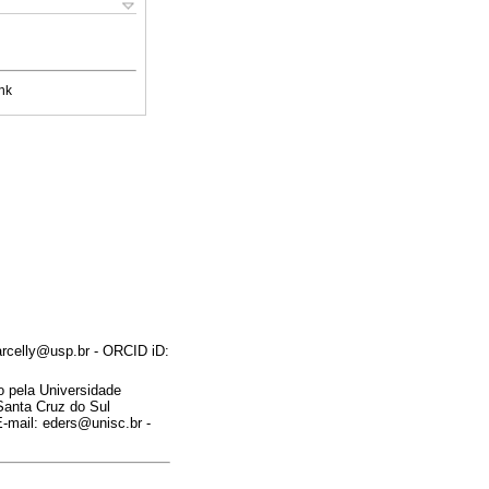
nk
rcelly@usp.br - ORCID iD:
 pela Universidade
anta Cruz do Sul
mail: eders@unisc.br -