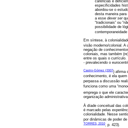
carências e deficiê
especificidades hist
abordou-se o estudo
desta maneira para 
a esse
dever ser
que
“tradicionais” ou “
possibilidade de ló
contemporaneidade 
Em síntese, à colonialidad
visão moderno/colonial. A 
negação de conhecimentos 
coloniais, mas também (re
entre os quais o currículo
- prevalecendo o eurocentr
Castro-Gómez (2007
) afirma
conhecimento, é ela quem v
perpassa a discussão real
funciona como uma “monocu
emprega o que ele caracter
organização administrativa 
À díade conceitual das co
é marcado pelas experiênci
colonialidade. Nesse senti
por dinâmicas de poder de
TORRES, 2010
, p. 423).