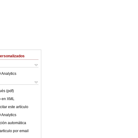
Personalizados
 Analytics
ués (pdf)
lo en XML
itar este artículo
 Analytics
ción automática
articulo por email