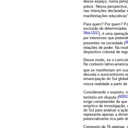
desse espaço, numa perspec
práxis. Nessa perspectiv
nas intenções declaradas e
manifestações educativas”
Para quem? Por quem? Por 
exclusão de determinadas d
Silva (2017
), é uma operação
por interesses que preten
A
presentes na sociedade (
relações de poder. Na mode
dispositivo colonial de reg
Desse modo, se o currícul
No contexto latino-america
que se manifestam em suas 
desvela o eurocentrismo e
emancipação do Sul global
nossa realidade a partir de
Considerando o exposto, n
ARROY
território em disputa (
exige compreender de que 
empírico de investigação, 
do Sul para analisar a aç
represente apenas a dimens
potencialmente rica pelo d
Composto de 76 páginas, o