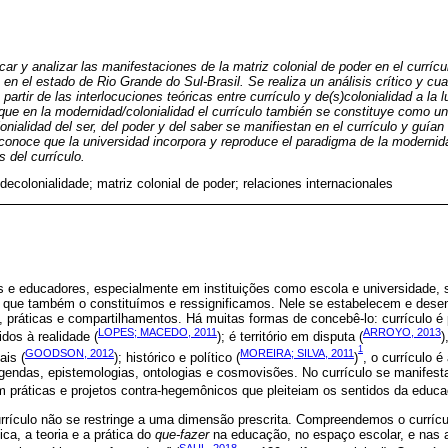
icar y analizar las manifestaciones de la matriz colonial de poder en el curríc
en el estado de Rio Grande do Sul-Brasil. Se realiza un análisis crítico y cua
rtir de las interlocuciones teóricas entre currículo y de(s)colonialidad a la l
ue en la modernidad/colonialidad el currículo también se constituye como un 
lonialidad del ser, del poder y del saber se manifiestan en el currículo y guían
 reconoce que la universidad incorpora y reproduce el paradigma de la modernid
s del currículo.
 decolonialidade; matriz colonial de poder; relaciones internacionales
 e educadores, especialmente em instituições como escola e universidade,
 que também o constituímos e ressignificamos. Nele se estabelecem e des
, práticas e compartilhamentos. Há muitas formas de concebê-lo: currículo é 
LOPES; MACEDO, 2011
ARROYO, 2013
idos à realidade (
); é território em disputa (
)
1
GOODSON, 2012
MOREIRA; SILVA, 2011
ais (
); histórico e político (
)
, o currículo 
endas, epistemologias, ontologias e cosmovisões. No currículo se manifesta
 práticas e projetos contra-hegemônicos que pleiteiam os sentidos da educa
rrículo não se restringe a uma dimensão prescrita. Compreendemos o currícu
ica, a teoria e a prática do
que-fazer
na educação, no espaço escolar, e nas 
SAUL, 2018