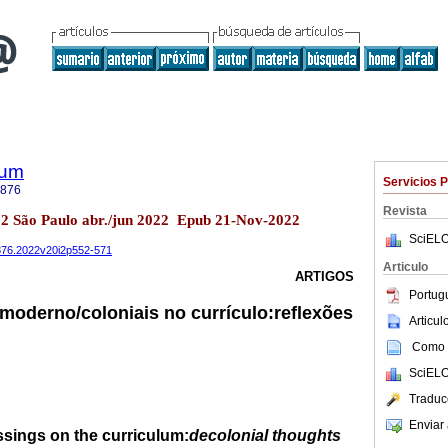
lum
Servicios 
3876
Revista
.2 São Paulo abr./jun 2022 Epub 21-Nov-2022
SciELO
3876.2022v20i2p552-571
Articulo
ARTIGOS
Portug
oderno/coloniais no currículo:
reflexões
Articu
Como c
SciELO
Traduc
Enviar 
ssings on the curriculum:
decolonial thoughts