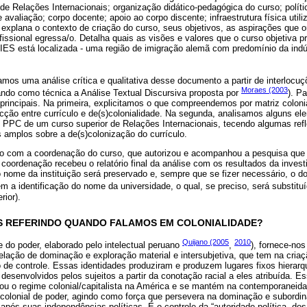
de Relações Internacionais; organização didático-pedagógica do curso; polític
 avaliação; corpo docente; apoio ao corpo discente; infraestrutura física util
explana o contexto de criação do curso, seus objetivos, as aspirações que 
rofissional egressa/o. Detalha quais as visões e valores que o curso objetiva
ES está localizada - uma região de imigração alemã com predomínio da indús
mos uma análise crítica e qualitativa desse documento a partir de interlocuçõ
Moraes (2003
izando como técnica a Análise Textual Discursiva proposta por
). P
principais. Na primeira, explicitamos o que compreendemos por matriz colon
ecção entre currículo e de(s)colonialidade. Na segunda, analisamos alguns e
o PPC de um curso superior de Relações Internacionais, tecendo algumas ref
 amplos sobre a de(s)colonização do currículo.
o com a coordenação do curso, que autorizou e acompanhou a pesquisa que or
 coordenação recebeu o relatório final da análise com os resultados da inves
 o nome da instituição será preservado e, sempre que se fizer necessário, o 
em a identificação do nome da universidade, o qual, se preciso, será substituí
rior).
OS REFERINDO QUANDO FALAMOS EM COLONIALIDADE?
Quijano (2005
2010
e do poder, elaborado pelo intelectual peruano
,
), fornece-no
lação de dominação e exploração material e intersubjetiva, que tem na criaç
o de controle. Essas identidades produziram e produzem lugares fixos hierarq
senvolvidos pelos sujeitos a partir da conotação racial a eles atribuída. Ess
imou o regime colonial/capitalista na América e se mantém na contemporaneida
 colonial de poder, agindo como força que persevera na dominação e subordi
pós suas independências políticas. É o controle da “autoridade política, do