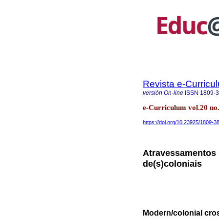
Revista e-Curricu
versión On-line
ISSN
1809-
e-Curriculum vol.20 no
https://doi.org/10.23925/1809-
Atravessamentos m
de(s)coloniais
Modern/colonial cro