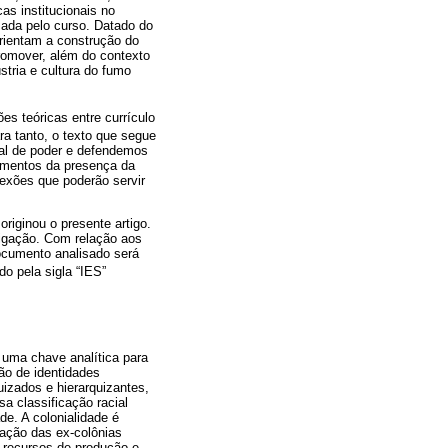
as institucionais no
izada pelo curso. Datado do
orientam a construção do
 promover, além do contexto
tria e cultura do fumo
es teóricas entre currículo
ara tanto, o texto que segue
ial de poder e defendemos
lementos da presença da
lexões que poderão servir
iginou o presente artigo.
tigação. Com relação aos
documento analisado será
do pela sigla “IES”
s uma chave analítica para
ão de identidades
uizados e hierarquizantes,
a classificação racial
de. A colonialidade é
nação das ex-colônias
s recursos de produção e