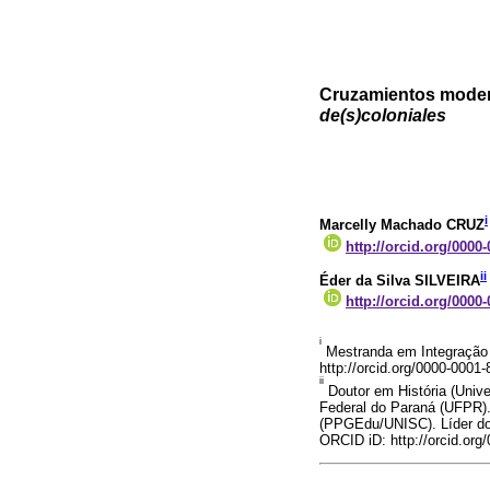
Cruzamientos modern
de(s)coloniales
i
Marcelly Machado CRUZ
http://orcid.org/0000
ii
Éder da Silva SILVEIRA
http://orcid.org/0000
i
Mestranda em Integração 
http://orcid.org/0000-0001
ii
Doutor em História (Univ
Federal do Paraná (UFPR)
(PPGEdu/UNISC). Líder do
ORCID iD: http://orcid.org