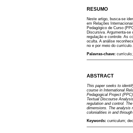
RESUMO
Neste artigo, busca-se ide
em Relações Internacionais
Pedagógico de Curso (PPC) a
Discursiva. Argumenta-se q
regulação e controle. As c
oculta. A análise reconhec
no e por meio do currículo.
Palavras-chave:
currículo
ABSTRACT
This paper seeks to identif
course in International Rel
Pedagogical Project (PPC) i
Textual Discourse Analysis.
regulation and control. The
dimensions. The analysis r
colonialities in and through
Keywords:
curriculum; dec