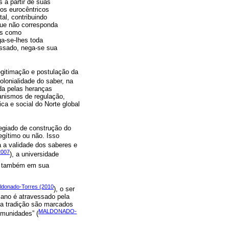
 a partir de suas
cos eurocêntricos
al, contribuindo
 que não corresponda
ais como
a-se-lhes toda
assado, nega-se sua
egitimação e postulação da
olonialidade do saber, na
da pelas heranças
anismos de regulação,
ca e social do Norte global
legiado de construção do
egítimo ou não. Isso
a a validade dos saberes e
2007
), a universidade
as também em sua
ldonado-Torres (2010
), o ser
cano é atravessado pela
 a tradição são marcados
MALDONADO-
omunidades” (