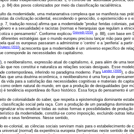
, p. 84) dos povos colonizados por meio da classificação racial/étnica.
culto da modernidade, uma metanarrativa complexa que se manifesta nas práti
istas da civilização ocidental, escondendo o genocídio, o epistemicídio e o 
 p. 7, tradução nossa) afirma que a modernidade “produz feridas coloniais, pa
gênero e a sexualidade) e racistas (normas e hierarquias que regulam a etnic
Giovedi (2016
rcotiza o pensamento”. Conforme explicou
, p. 88), com base em 
diferentes estratégias que o mundo europeu precisou lançar mão para gerir o
 pela qual os europeus passaram a administrar o ‘centro’ e a ‘periferia’ a par
Quijano (2010
) acrescenta que a modernidade é um universo específico de relaç
e corresponde às necessidades do capitalismo.
5
), o neoliberalismo, expressão atual do capitalismo, é, para além de uma te
são que nos constitui e naturaliza as relações sociais desiguais. Esse model
Lander (2005
ade contemporânea, inferindo no paradigma moderno. Para
), o di
 Mais que uma doutrina econômica, o neoliberalismo é uma força de pensam
 da vida para a satisfação das necessidades cognitivas e materiais do capita
o como ordem natural do mundo, em que a produção de desigualdades (por múlt
o) é tendência espontânea do fluxo histórico. Essa força do pensamento é um
eito de colonialidade do saber, que respeita a epistemologia dominante estab
classificação social pela raça. Com a produção de um paradigma dominante,
ginalizar e/ou erradicar todas as outras formas e possibilidades de produçã
terístico da modernidade, constitui-se como imposição, excluindo outras leit
mundo e seus fenômenos. Nesse sentido,
do ex-colonial, as ciências sociais serviram mais para o estabelecimento de 
a universal (
normal
) da experiência europeia (ferramentas neste sentido de ide