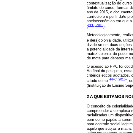
contextualização do curso 
âmbito do curso; formas de
ano de 2015, o documento 
currículo e o perfil da/o p
socioeconômico em que a I
PPC, 2015
(
).
Metodologicamente, realiza
e de(s)colonialidade, util
divide-se em duas seções 
a potencialidade da inters
matriz colonial de poder n
de mote para debates mais
O acesso ao PPC foi obtid
Ao final da pesquisa, essa
critérios éticos adotados,
PPC, 2015
citado como “
”, s
(Instituição de Ensino Supe
2 A QUE ESTAMOS N
O conceito de colonialidad
compreender a complexa re
racializadas um dispositiv
bem como papéis a serem de
para controle social legit
aquilo que subjaz a matriz
latino-americanas, mesmo a