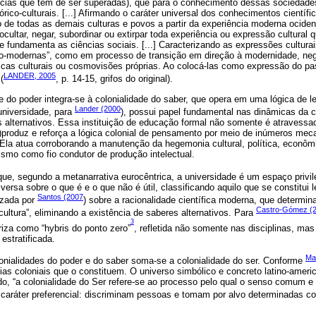
ncias que têm de ser superadas), que para o conhecimento dessas sociedades
órico-culturais. [...] Afirmando o caráter universal dos conhecimentos científi
 de todas as demais culturas e povos a partir da experiência moderna ocident
ocultar, negar, subordinar ou extirpar toda experiência ou expressão cultural
 fundamenta as ciências sociais. [...] Caracterizando as expressões cultur
não-modernas”, como em processo de transição em direção à modernidade, neg
gicas culturais ou cosmovisões próprias. Ao colocá-las como expressão do p
LANDER, 2005
(
, p. 14-15, grifos do original).
e do poder integra-se à colonialidade do saber, que opera em uma lógica de l
Lander (2000
universidade, para
), possui papel fundamental nas dinâmicas da c
alternativos. Essa instituição de educação formal não somente é atravessa
)produz e reforça a lógica colonial de pensamento por meio de inúmeros mec
. Ela atua corroborando a manutenção da hegemonia cultural, política, econômi
ismo como fio condutor de produção intelectual.
 que, segundo a metanarrativa eurocêntrica, a universidade é um espaço privi
ersa sobre o que é e o que não é útil, classificando aquilo que se constitui l
Santos (2007
izada por
) sobre a racionalidade científica moderna, que determin
Castro-Gómez (
ltura”, eliminando a existência de saberes alternativos. Para
3
iza como “hybris do ponto zero”
, refletida não somente nas disciplinas, m
estratificada.
Ma
lonialidades do poder e do saber soma-se a colonialidade do ser. Conforme
as coloniais que o constituem. O universo simbólico e concreto latino-ameri
do, “a colonialidade do Ser refere-se ao processo pelo qual o senso comum e
 caráter preferencial: discriminam pessoas e tomam por alvo determinadas c