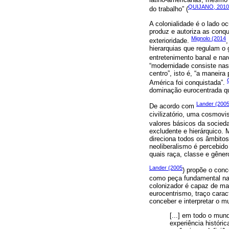
QUIJANO, 2010
do trabalho” (
A colonialidade é o lado o
produz e autoriza as conqu
Mignolo (2014
exterioridade.
,
hierarquias que regulam o 
entretenimento banal e na
“modernidade consiste nas 
centro”, isto é, “a maneira
América foi conquistada”.
dominação eurocentrada qu
Lander (200
De acordo com
civilizatório, uma cosmovi
valores básicos da socied
excludente e hierárquico.
direciona todos os âmbitos
neoliberalismo é percebid
quais raça, classe e gêner
Lander (2005
) propõe o conc
como peça fundamental na 
colonizador é capaz de mar
eurocentrismo, traço carac
conceber e interpretar o 
[...] em todo o mun
experiência históric