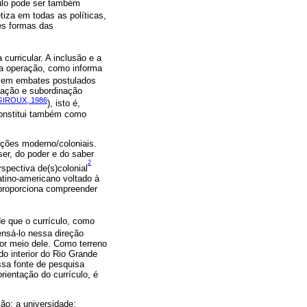
ículo pode ser também
etiza em todas as políticas,
tes formas das
urricular. A inclusão e a
sa operação, como informa
ve em embates postulados
nação e subordinação
GIROUX, 1986
), isto é,
 constitui também como
ações moderno/coloniais.
ser, do poder e do saber
2
spectiva de(s)colonial
atino-americano voltado à
 proporciona compreender
e que o currículo, como
ensá-lo nessa direção
or meio dele. Como terreno
o interior do Rio Grande
ssa fonte de pesquisa
rientação do currículo, é
ão; a universidade;