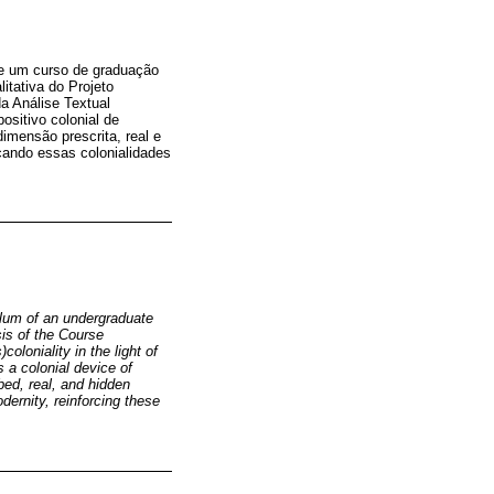
 de um curso de graduação
itativa do Projeto
da Análise Textual
ositivo colonial de
imensão prescrita, real e
çando essas colonialidades
culum of an undergraduate
sis of the Course
oloniality in the light of
s a colonial device of
bed, real, and hidden
ernity, reinforcing these