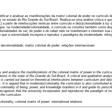
ntificar e analisar as manifestações da matriz colonial de poder no currículo
 no estado do Rio Grande do Sul-Brasil. Realiza-se uma análise crítica e qual
 partir de interlocuções teóricas entre currículo e de(s)colonialidade à luz 
ue, na modernidade/colonialidade, o currículo se constitui também como disp
olonialidades do ser, do poder e do saber nele se manifestam e orientam sua d
e que a universidade incorpora e reproduz o paradigma da modernidade, refor
; decolonialidade; matriz colonial de poder; relações internacionais
y and analyze the manifestations of the colonial matrix of power in the curri
ations in the state of Rio Grande do Sul-Brazil. A critical and qualitative analy
s carried out based on theoretical interlocutions between curriculum and de(s)c
 It is argued that in modernity/coloniality the curriculum is also constituted a
 coloniality of being, power, and knowledge manifest in it and guide its prescri
ecognizes that the university incorporates and reproduces the paradigm of mod
 the curriculum.
oloniality; colonial matrix of power; international relations