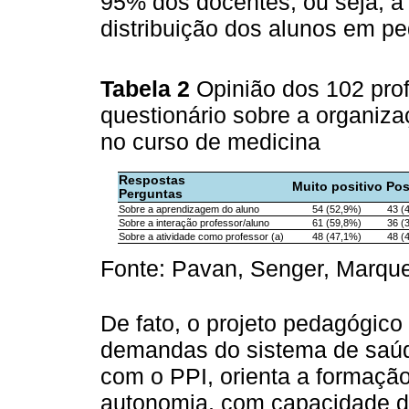
95% dos docentes, ou seja, a
distribuição dos alunos em pe
Tabela 2
Opinião dos 102 pro
questionário sobre a organiz
no curso de medicina
Respostas
Muito positivo
Pos
Perguntas
Sobre a aprendizagem do aluno
54 (52,9%)
43 (
Sobre a interação professor/aluno
61 (59,8%)
36 (
Sobre a atividade como professor (a)
48 (47,1%)
48 (
Fonte: Pavan, Senger, Marqu
De fato, o projeto pedagógico
demandas do sistema de saúd
com o PPI, orienta a formaçã
autonomia, com capacidade d