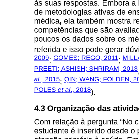
às suas respostas. Embora a l
de metodologias ativas de e
médica
,
ela também mostra re
competências que são avalia
poucos os dados sobre os méd
referida e isso pode gerar dú
2009
GOMES; REGO, 2011
MIL
;
;
PREETI; ASHISH; SHRIRAM, 2013
al.,
2015
QIN; WANG; FOLDEN, 2
;
POLES
et al
., 2018
).
4.3 Organização das ativid
Com relação à pergunta “No cu
estudante é inserido desde o 