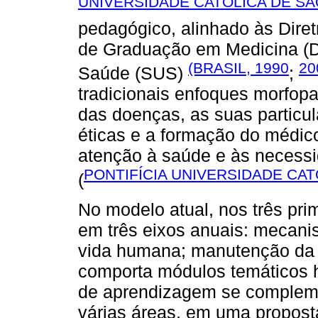
UNIVERSIDADE CATÓLICA DE SÃ
pedagógico, alinhado às Diret
de Graduação em Medicina (DC
(BRASIL, 1990
20
Saúde (SUS)
;
tradicionais enfoques morfopat
das doenças, as suas particul
éticas e a formação do médico
atenção à saúde e às necessi
PONTIFÍCIA UNIVERSIDADE CAT
(
No modelo atual, nos três pri
em três eixos anuais: mecani
vida humana; manutenção da e
comporta módulos temáticos ho
de aprendizagem se complem
várias áreas, em uma propost