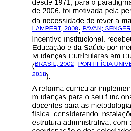
desde 1971, para o paradigma 
de 2006, foi motivada pela 
da necessidade de rever a man
LAMPERT, 2008
PAVAN; SENGER
;
incentivo Institucional, receb
Educação e da Saúde por meio
Mudanças Curriculares em C
BRASIL, 2002
PONTIFÍCIA UNIV
(
;
2018
).
A reforma curricular impleme
mudanças para o seu funcion
docentes para as metodologia
física, considerando instalaç
estrutura administrativa, com
coordenação e dos colegiados