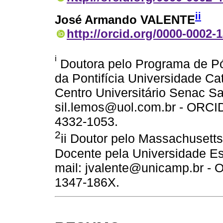
ii
José Armando VALENTE
http://orcid.org/0000-0002-
i
Doutora pelo Programa de Pó
da Pontifícia Universidade Ca
Centro Universitário Senac S
sil.lemos@uol.com.br - ORCID 
4332-1053.
2
ii Doutor pelo Massachusetts 
Docente pela Universidade E
mail: jvalente@unicamp.br - O
1347-186X.