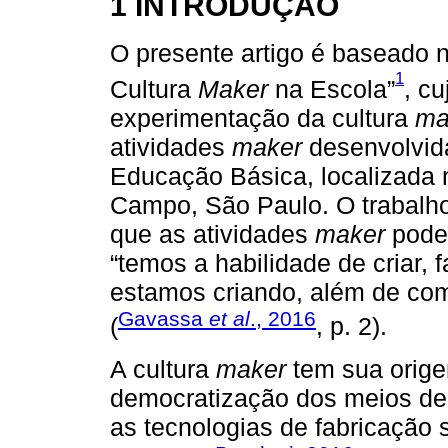
1 INTRODUÇÃO
O presente artigo é baseado n
1
Cultura
Maker
na Escola”
, cu
experimentação da cultura
ma
atividades
maker
desenvolvid
Educação Básica, localizada 
Campo, São Paulo. O trabalho
que as atividades
maker
podem
“temos a habilidade de criar, 
estamos criando, além de comp
Gavassa
et al
., 2016
(
, p. 2).
A cultura
maker
tem sua orige
democratização dos meios de p
as tecnologias de fabricação