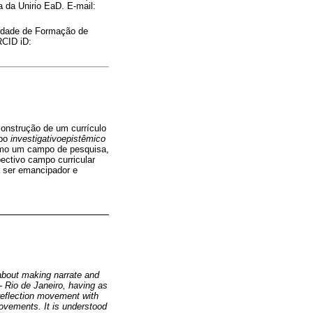
 da Unirio EaD. E-mail:
uldade de Formação de
RCID iD:
onstrução de um currículo
mpo
investigativoepistêmico
 como um campo de pesquisa,
ectivo campo curricular
 ser emancipador e
g about making narrate and
 - Rio de Janeiro, having as
e reflection movement with
movements. It is understood