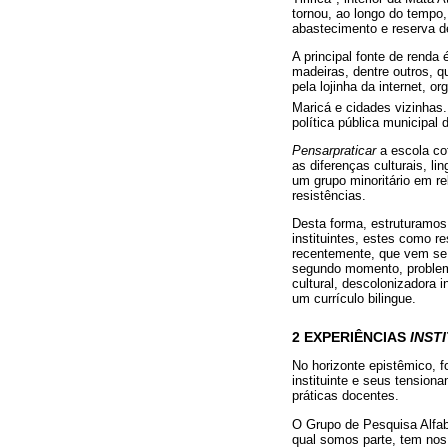
tornou, ao longo do tempo
abastecimento e reserva d
A principal fonte de renda
madeiras, dentre outros, qu
pela lojinha da internet, 
Maricá e cidades vizinhas
política pública municipal
Pensarpraticar
a escola co
as diferenças culturais, li
um grupo minoritário em re
resistências.
Desta forma, estruturamos 
instituintes, estes como r
recentemente, que vem se 
segundo momento, problemat
cultural, descolonizadora i
um currículo bilingue.
2 EXPERIÊNCIAS
INST
No horizonte epistêmico, f
instituinte e seus tension
práticas docentes.
O Grupo de Pesquisa Alfa
qual somos parte, tem nos