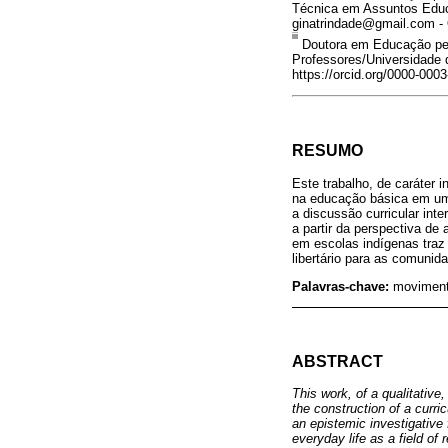
Técnica em Assuntos Educa
ginatrindade@gmail.com - 
iii
Doutora em Educação pela
Professores/Universidade 
https://orcid.org/0000-000
RESUMO
Este trabalho, de caráter i
na educação básica em um
a discussão curricular int
a partir da perspectiva de 
em escolas indígenas tra
libertário para as comuni
Palavras-chave:
movimento
ABSTRACT
This work, of a qualitative
the construction of a curri
an epistemic investigative 
everyday life as a field of