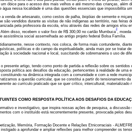
, um óbice para o acesso dos mais velhos e até mesmo das crianças, além di
e água nessa localidade é uma das questões essenciais que impossibilita um
 é a venda de artesanato, como cestos de palha,
biojóias
de semente e miçang
e são vendidos durante as visitas de não indígenas ao território, nas feiras 
organizada pela professora da escola, e/ou através das redes de amigos e/ou 
3
. Além disso, recebem o valor fixo de R$ 300,00 no cartão Mumbuca
, moeda
 de assistência social assemelhada ao antigo projeto federal Bolsa Família.
tidianamente, nesse contexto, nos coloca, de forma mais contundente, diant
nguísticas, políticas e do campo da espiritualidade, ainda mais por se tratar 
lação à sociedade nacional e local, suscitando de sobremaneira o uso de dife
o presente artigo, tendo como ponto de partida a reflexão sobre os sentidos
esposta política aos desafios da educação, pertencentes à realidade de uma e
constituindo na dinâmica integrada com a comunidade e com a rede municip
izamos a questão curricular, que se constitui a partir do tensionamento da d
nerente ao currículo praticado que se quer crítico, intercultural, materializado
ITUINTES
COMO RESPOSTA POLÍTICA AOS DESAFIOS DA EDUCA
ormativo e investigativo, que inspira nossas ações de pesquisa, a discussão
amentos com o instituído está recorrentemente presente, provocada pelos des
betização, Memória, Formação Docente e Relações Etnicorraciais - ALMEFRE
 instigado a aprofundar e ampliar reflexões para melhor compreender os tens