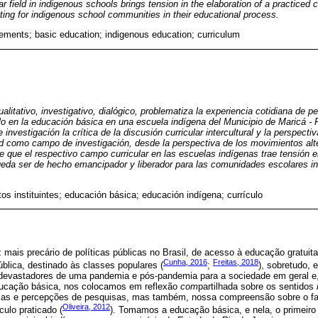
ar field in indigenous schools brings tension in the elaboration of a practiced c
ting for indigenous school communities in their educational process.
vements; basic education; indigenous education; curriculum
alitativo, investigativo, dialógico, problematiza la experiencia cotidiana de pe
lo en la educación básica en una escuela indígena del Municipio de Maricá - 
vestigación la crítica de la discusión curricular intercultural y la perspecti
dad como campo de investigación, desde la perspectiva de los movimientos al
de que el respectivo campo curricular en las escuelas indígenas trae tensión e
pueda ser de hecho emancipador y liberador para las comunidades escolares i
os instituintes; educación básica; educación indígena; currículo
 mais precário de políticas públicas no Brasil, de acesso à educação gratuita
Cunha, 2016
Freitas, 2018
blica, destinado às classes populares (
;
), sobretudo
 devastadores de uma pandemia e pós-pandemia para a sociedade em geral e,
educação básica, nos colocamos em reflexão
com
partilhada sobre os sentidos
as e percepções de pesquisas, mas também, nossa compreensão sobre o faze
Oliveira, 2012
ulo praticado (
). Tomamos a educação básica, e nela, o primeir