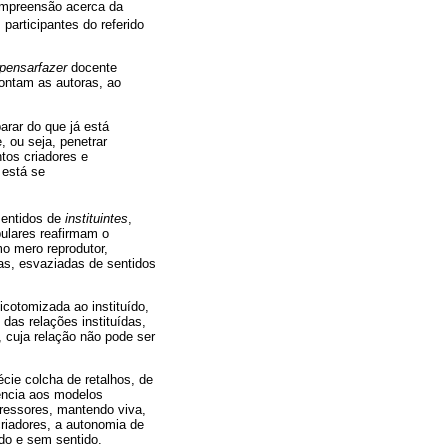
ompreensão acerca da
 participantes do referido
pensarfazer
docente
apontam as autoras, ao
rar do que já está
, ou seja, penetrar
tos criadores e
 está se
sentidos de
instituintes
,
ulares reafirmam o
o mero reprodutor,
das, esvaziadas de sentidos
cotomizada ao instituído,
 das relações instituídas,
, cuja relação não pode ser
ie colcha de retalhos, de
tência aos modelos
pressores, mantendo viva,
criadores, a autonomia de
do e sem sentido.