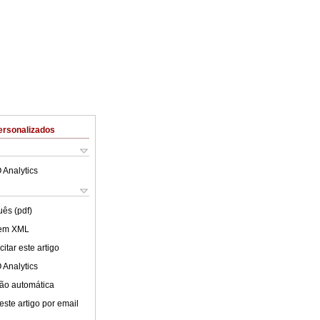
ersonalizados
 Analytics
uês (pdf)
 em XML
itar este artigo
 Analytics
ão automática
este artigo por email