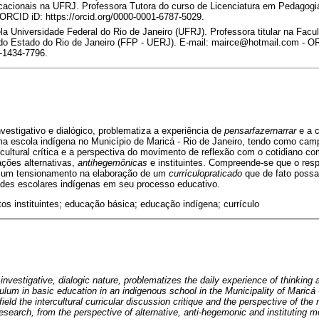
cionais na UFRJ. Professora Tutora do curso de Licenciatura em Pedagogia
ORCID iD: https://orcid.org/0000-0001-6787-5029.
 Universidade Federal do Rio de Janeiro (UFRJ). Professora titular na Fac
do Estado do Rio de Janeiro (FFP - UERJ). E-mail: mairce@hotmail.com - O
3-1434-7796.
nvestigativo e dialógico, problematiza a experiência de
pensarfazernarrar
e a c
a escola indígena no Município de Maricá - Rio de Janeiro, tendo como ca
ercultural crítica e a perspectiva do movimento de reflexão com o cotidiano
ações alternativas,
antihegemônicas
e instituintes. Compreende-se que o resp
z um tensionamento na elaboração de um
currículopraticado
que de fato possa
dades escolares indígenas em seu processo educativo.
s instituintes; educação básica; educação indígena; currículo
, investigative, dialogic nature, problematizes the daily experience of thinkin
culum in basic education in an indigenous school in the Municipality of Maricá
field the intercultural curricular discussion critique and the perspective of th
 research, from the perspective of alternative, anti-hegemonic and instituting 