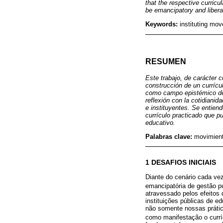
that the respective curricul
be emancipatory and libera
Keywords:
instituting mo
RESUMEN
Este trabajo, de carácter cu
construcción de un currícu
como campo epistémico de in
reflexión con la cotidiani
e instituyentes. Se entien
currículo practicado que 
educativo.
Palabras clave:
movimient
1 DESAFIOS INICIAIS
Diante do cenário cada vez
emancipatória de gestão pú
atravessado pelos efeitos
instituições públicas de 
não somente nossas prátic
como manifestação o curríc