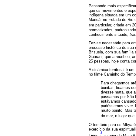
Pensando mais especificame
que os movimentos e exper
indígena situada em um con
Maricá, no Estado do Rio 
em particular, criada em 2
normatizados, padronizado
conhecimento situado,
tra
Faz-se necessário para e
processo histórico de sua 
Brisuela, com sua família
Guarani, que a recebeu, a
25 pessoas, hoje conta com
A dinâmica territorial é u
no filme Caminho do Temp
Para chegarmos até 
bonitas, ficamos co
tivesse mata, que 
passamos por São Pa
estávamos cansados
pudéssemos viver. 
muito bonito. Mas 
do mar, o lugar que
O território para os Mbya 
exercício da sua espiritua
2
Tiririca
, interior da Mata 