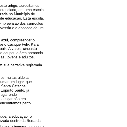
este artigo, acreditamos
iferenciada, em uma escola
izada no Município de
 de educação. Esta escola,
compreensão dos currículos
ravessia e a chegada de um
u azul, compreender o
ue o Cacique Félix Karai
erto Alvares, cineasta
nte ocupou a área somando
as, jovens e adultos.
 sua narrativa registrada
mos muitas aldeias
rumar um lugar, que
 Santa Catarina,
spírito Santo, já
lugar onde
o lugar não era
 encontramos perto
saúde, a educação, o
lizada dentro da Serra da
 de muito íngreme, o que se