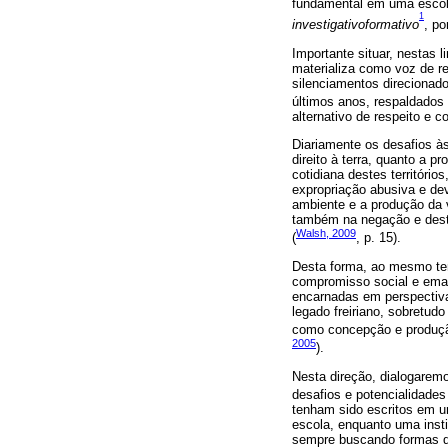
fundamental em uma escola
1
investigativoformativo
, p
Importante situar, nestas l
materializa como voz de re
silenciamentos direcionad
últimos anos, respaldados 
alternativo de respeito e 
Diariamente os desafios à
direito à terra, quanto a 
cotidiana destes territóri
expropriação abusiva e dev
ambiente e a produção da
também na negação e destru
Walsh, 2009
(
, p. 15).
Desta forma, ao mesmo te
compromisso social e eman
encarnadas em perspectiva
legado freiriano, sobretud
como concepção e produção
2005
).
Nesta direção, dialogarem
desafios e potencialidades
tenham sido escritos em u
escola, enquanto uma instit
sempre buscando formas d