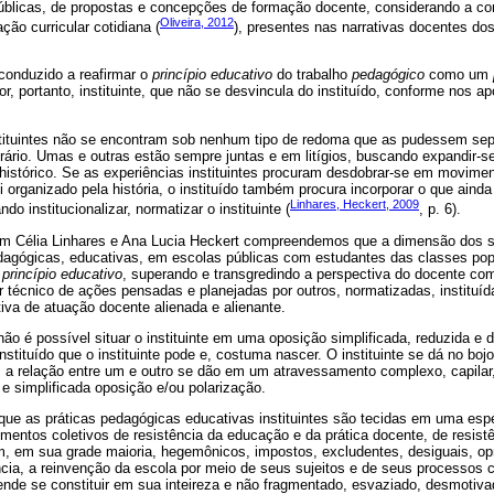
públicas, de propostas e concepções de formação docente, considerando a c
Oliveira, 2012
ação curricular cotidiana (
), presentes nas narrativas docentes dos
conduzido a reafirmar o
princípio educativo
do trabalho
pedagógico
como um
ador, portanto, instituinte, que não se desvincula do instituído, conforme nos 
stituintes não se encontram sob nenhum tipo de redoma que as pudessem sepa
trário. Umas e outras estão sempre juntas e em litígios, buscando expandir-se
istórico. Se as experiências instituintes procuram desdobrar-se em movimen
 organizado pela história, o instituído também procura incorporar o que ainda
Linhares, Heckert, 2009
o institucionalizar, normatizar o instituinte (
, p. 6).
m Célia Linhares e Ana Lucia Heckert compreendemos que a dimensão dos 
edagógicas, educativas, em escolas públicas com estudantes das classes pop
m
princípio educativo
, superando e transgredindo a perspectiva do docente com
 técnico de ações pensadas e planejadas por outros, normatizadas, instituí
iva de atuação docente alienada e alienante.
é possível situar o instituinte em uma oposição simplificada, reduzida e di
nstituído que o instituinte pode e, costuma nascer. O instituinte se dá no bojo
a, a relação entre um e outro se dão em um atravessamento complexo, capilar
 simplificada oposição e/ou polarização.
as práticas pedagógicas educativas instituintes são tecidas em uma espéc
mentos coletivos de resistência da educação e da prática docente, de resis
em, em sua grade maioria, hegemônicos, impostos, excludentes, desiguais, o
cia, a reinvenção da escola por meio de seus sujeitos e de seus processos 
ende se constituir em sua inteireza e não fragmentado, esvaziado, desmotiva