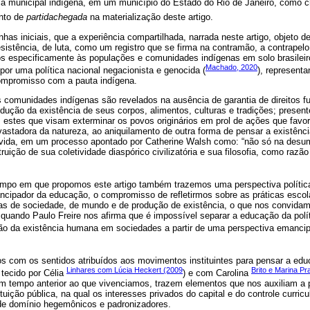
 municipal indígena, em um município do Estado do Rio de Janeiro, como 
onto de
partidachegada
na materialização deste artigo.
inhas iniciais, que a experiência compartilhada, narrada neste artigo, objeto
sistência, de luta, como um registro que se firma na contramão, a contrapel
os especificamente às populações e comunidades indígenas em solo brasileir
Machado, 2020
por uma política nacional negacionista e genocida (
), represen
compromisso com a pauta indígena.
s comunidades indígenas são revelados na ausência de garantia de direitos 
produção da existência de seus corpos, alimentos, culturas e tradições; pres
os, estes que visam exterminar os povos originários em prol de ações que favo
astadora da natureza, ao aniquilamento de outra forma de pensar a existênc
 vida, em um processo apontado por Catherine Walsh como: “não só na desu
ição de sua coletividade diaspórico civilizatória e sua filosofia, como razão 
mpo em que propomos este artigo também trazemos uma perspectiva polític
cipador da educação, o compromisso de refletirmos sobre as práticas escol
s de sociedade, de mundo e de produção de existência, o que nos convida
o quando Paulo Freire nos afirma que é impossível separar a educação da polít
 da existência humana em sociedades a partir de uma perspectiva emancipató
os com os sentidos atribuídos aos movimentos instituintes para pensar a edu
Linhares com Lúcia Heckert (2009
Brito e Marina Pr
 tecido por Célia
) e com Carolina
m tempo anterior ao que vivenciamos, trazem elementos que nos auxiliam a 
uição pública, na qual os interesses privados do capital e do controle curricul
e domínio hegemônicos e padronizadores.