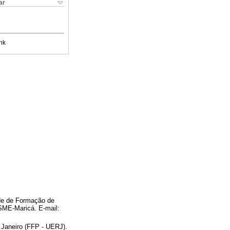
ar
nk
de de Formação de
SME-Maricá. E-mail:
Janeiro (FFP - UERJ).