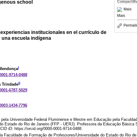
igenous school
Compartilh
Mais
Mais
Permali
experiencias institucionales en el currículo de
 una escuela indígena
i
 Mendonça
-0001-9714-0488
ii
a Trindade
-0001-6787-5029
-0003-1434-7796
pela Universidade Federal Fluminense e Mestre em Educação pela Faculda
do Estado do Rio de Janeiro (FFP - UERJ). Professora da Educação Básica 
ID iD: https://orcid.org/0000-0001-9714-0488.
 Faculdade de Formação de Professores/Universidade do Estado do Rio de 