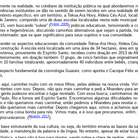
nte na realidade, no cotidiano da instituição pública na qual abordaremos n
iências instituintes se dão no sentido de serem tecidos em uma realidade d
texto específico, em um território, a Tekoa Ara Hovy, Aldeia Céu Azul, local
de Janeiro, compondo uma de duas escolas localizadas nesta rede municipal
Freire, 2005
015, vem buscando “sulear” (
) práticas educativas, tensionando a 
res e hegemônicos, discutindo caminhos alternativos que sejam a partida, t
nsformador
, que se quer significativo para seus sujeitos e sua comunidade.
ntender os aspectos educacionais da comunidade
Tekoa Ara Hovy
, Aldeia Cé
construção. A escola está localizada em uma área de 34 hectares, área em q
 extensa, proveniente do Espírito Santo, recebeu como doação em 2013 de Alb
nteriormente, em doação também. O grupo, de cinco famílias que originalme
 10 famílias totalizando, aproximadamente 40 indivíduos entre bebês, crianç
m aspecto fundamental da cosmologia Guarani, como aponta o Cacique Félix em
o,
aqui, caminhei muito com os meus filhos, pelas aldeias na nossa vinda. Vi
ntentes com isso. Depois, não quis mais caminhar e pedi a Nhanderu para ar
a gente pudesse encontrar o lugar revelado. Com essa busca, caminhamos de
ulo, Rio e fomos até Espírito Santo. Encontramos algumas dificuldades no E
 e não queríamos mais caminhar, então pedimos a Nhanderu para revelar o 
Não queríamos mais caminhar. Depois chegamos aqui, vimos e achamos que 
tem uma coisa bonita para nós. Vimos mata, e é isso que procuramos, enfim,
Alvares, 2017
 procurávamos. (
).
é base estruturante da sua cultura, ou seja, do território emana as bases da 
lidade, a manutenção da palavra e da língua. No entanto, apesar de estar loca
Atlântica, a terra não é boa para plantar, sendo pobre e cheia de pedras, além