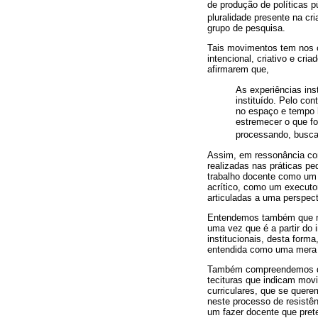
de produção de políticas 
pluralidade presente na cri
grupo de pesquisa.
Tais movimentos tem nos 
intencional, criativo e cri
afirmarem que,
As experiências in
instituído. Pelo con
no espaço e tempo h
estremecer o que foi
processando, buscand
Assim, em ressonância co
realizadas nas práticas p
trabalho docente como u
acrítico, como um executor
articuladas a uma perspect
Entendemos também que não 
uma vez que é a partir do i
institucionais, desta form
entendida como uma mera e
Também compreendemos que 
tecituras que indicam movi
curriculares, que se quer
neste processo de resistên
um fazer docente que pret