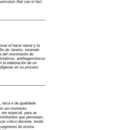
urriculum that can in fact
nsar el hacer narrar y la
Rio de Janeiro, teniendo
va del movimiento de
ternativos, antihegemónicos
n la elaboración de un
ndígenas en su proceso
, laica e de qualidade
, em um momento
 em especial, para as
instituintes
que permeiam,
r crítico docente, tendo
o segmento do ensino