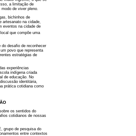
sso, a limitação de
 modo de viver pleno.
as, bichinhos de
de artesanato na cidade,
em eventos na cidade de
 local que compõe uma
e do desafio de reconhecer
de um povo que representa
rentes estratégias de
 das experiências
scola indígena criada
al de educação. No
iscussão identitária,
 na prática cotidiana como
ÇÃO
 sobre os sentidos do
afios cotidianos de nossas
, grupo de pesquisa do
ionamentos entre contextos