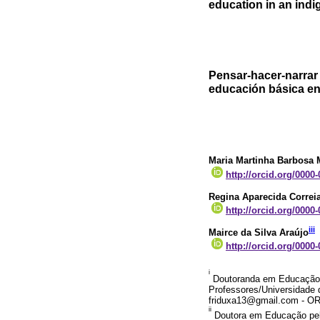
education in an ind
Pensar-hacer-narrar 
educación básica en
Maria Martinha Barbosa
http://orcid.org/0000
Regina Aparecida Correi
http://orcid.org/0000
iii
Mairce da Silva Araújo
http://orcid.org/0000
i
Doutoranda em Educação 
Professores/Universidade 
friduxa13@gmail.com - ORC
ii
Doutora em Educação pela