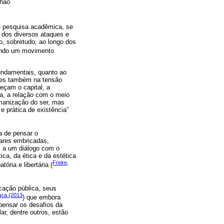
chão
 de pesquisa acadêmica, se
o dos diversos ataques e
o, sobretudo, ao longo dos
tando um movimento
fundamentais, quanto ao
entes também na tensão
reçam o capital, a
ia, a relação com o meio
manização do ser, mas
e prática de existência”
a de pensar o
ares embricadas,
m a um diálogo com o
ica, da ética e da estética
Freire,
ria e libertária (
cação pública, seus
aça (2013
) que embora
pensar os desafios da
ar, dentre outros, estão