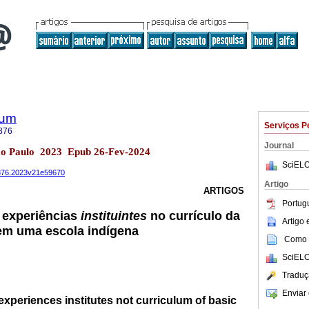
lum
Serviços P
876
Journal
ão Paulo 2023 Epub 26-Fev-2024
SciELO
-3876.2023v21e59670
Artigo
ARTIGOS
Portug
experiências
instituintes
no currículo da
Artigo
em uma escola indígena
Como c
SciELO
Traduç
Enviar 
experiences institutes not curriculum of basic