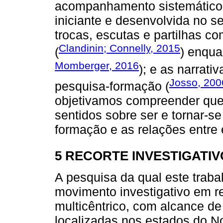
acompanhamento sistemático, 
iniciante e desenvolvida no s
trocas, escutas e partilhas co
Clandinin; Connelly, 2015
(
) enqua
Momberger, 2016
); e as narrat
Josso, 200
pesquisa-formação (
objetivamos compreender que
sentidos sobre ser e tornar-s
formação e as relações entre 
5 RECORTE INVESTIGATIV
A pesquisa da qual este traba
movimento investigativo em red
multicêntrico, com alcance de 
localizadas nos estados do No