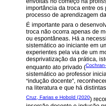
envoltas no começo na profis
importância da troca entre os 
processo de aprendizagem da
É importante para o desenvolv
troca não ocorra apenas de m
ou espontâneas. Há a neces
sistemático ao iniciante em 
experientes pela via de um m
desprivatização da prática, is
Cochran
enquanto ato privado (
sistemático ao professor inic
“indução docente”, reconhec
na literatura e que há distint
Cruz, Farias e Hobold (2020
) rec
inserção docente e indução pr