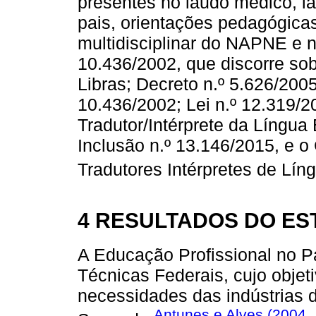
presentes no laudo médico, l
pais, orientações pedagógicas
multidisciplinar do NAPNE e na
10.436/2002, que discorre sobr
Libras; Decreto n.º 5.626/200
10.436/2002; Lei n.º 12.319/2
Tradutor/Intérprete da Língua B
Inclusão n.º 13.146/2015, e o
Tradutores Intérpretes de Líng
4 RESULTADOS DO ES
A Educação Profissional no Pa
Técnicas Federais, cujo objeti
necessidades das indústrias d
Antunes e Alves (2004