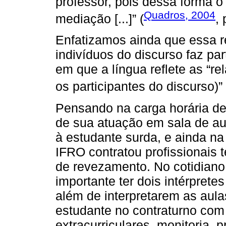
professor, pois dessa forma o 
Quadros, 2004
mediação [...]” (
, 
Enfatizamos ainda que essa re
indivíduos do discurso faz p
em que a língua reflete as “re
os participantes do discurso)” 
Pensando na carga horária de 
de sua atuação em sala de au
à estudante surda, e ainda na
IFRO contratou profissionais
de revezamento. No cotidiano 
importante ter dois intérprete
além de interpretarem as aul
estudante no contraturno com
extracurriculares, monitoria, p