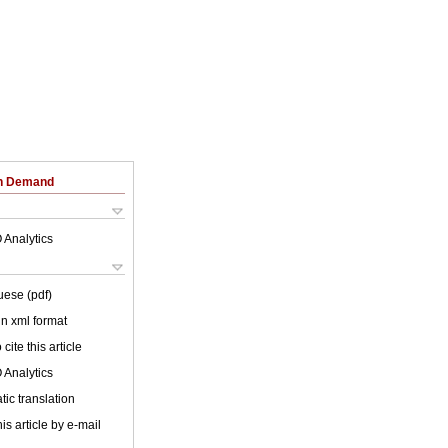
on Demand
 Analytics
uese (pdf)
 in xml format
cite this article
 Analytics
ic translation
is article by e-mail