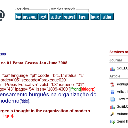
Services 
4309
Journal
3 no.01 Ponta Grossa Jan./June 2008
SciELO
ic="oa" language="pt" ccode="br1.1" status="1"
Article
" order="05" seccode="praxeduc020"
Portug
tle="Práxis Educativa" volid="03" issueno="01"
ge="43" lpage="54" issn="1809-4309"]
[front]
[titlegrp]
Article
ensamento burguês na organização do
How to 
 moderno
.
[/title]
SciELO
rgeois thought in the organization of modern
Automat
.
titlegrp]
Send th