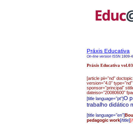
Práxis Educativa
On-line version
ISSN
1809-
Práxis Educativa vol.0
[article pii="nd" doctop
version="4.0" type="nd
sponsor="principal" sti
dateiso="20080600" fpa
O p
[title language="pt"]
trabalho didático
Bou
[title language="en"]
pedagogic work
[/title]
[/