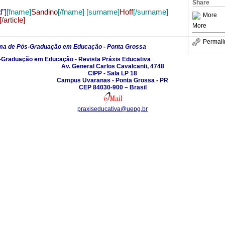
Share
Sandino
Hoff
d"]
[fname]
[/fname]
[surname]
[/surname]
More
[/article]
More
Permali
ma de Pós-Graduação em Educação - Ponta Grossa
Graduação em Educação - Revista Práxis Educativa
Av. General Carlos Cavalcanti, 4748
CIPP - Sala LP 18
Campus Uvaranas - Ponta Grossa - PR
CEP 84030-900 – Brasil
praxiseducativa@uepg.br