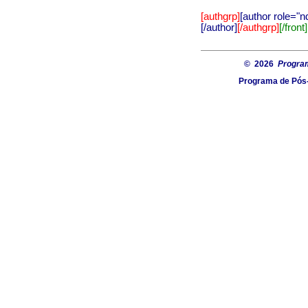
[authgrp]
[author role="n
[/author]
[/authgrp]
[/front]
© 2026
Progra
Programa de Pós-