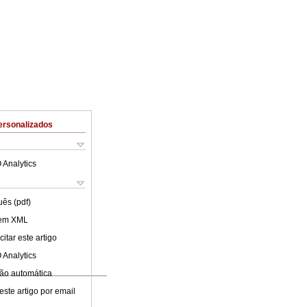
ersonalizados
 Analytics
uês (pdf)
 em XML
itar este artigo
 Analytics
ão automática
este artigo por email