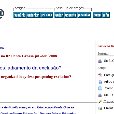
Serviços P
309
Journal
 no.02 Ponta Grossa jul./dez. 2008
SciELO
los: adiamento da exclusão?
Artigo
Portug
 organized in cycles: postponing exclusion?
Artigo
Como c
SciELO
Traduç
ma de Pós-Graduação em Educação - Ponta Grossa
Enviar 
Graduação em Educação - Revista Práxis Educativa