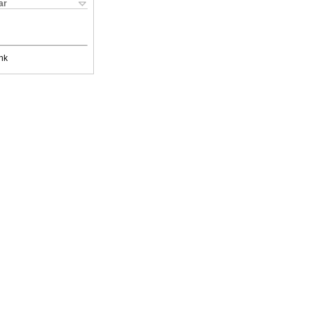
ar
nk