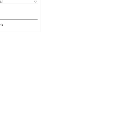
ar
nk