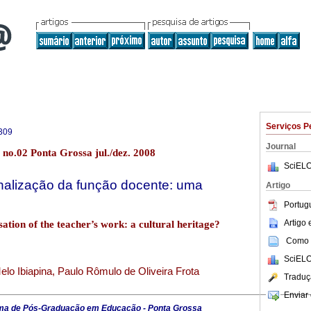
Serviços P
309
Journal
 no.02 Ponta Grossa jul./dez. 2008
SciELO
nalização da função docente: uma
Artigo
Portug
Artigo
sation of the teacher’s work: a cultural heritage?
Como c
SciELO
lo Ibiapina, Paulo Rômulo de Oliveira Frota
Traduç
Enviar 
ma de Pós-Graduação em Educação - Ponta Grossa