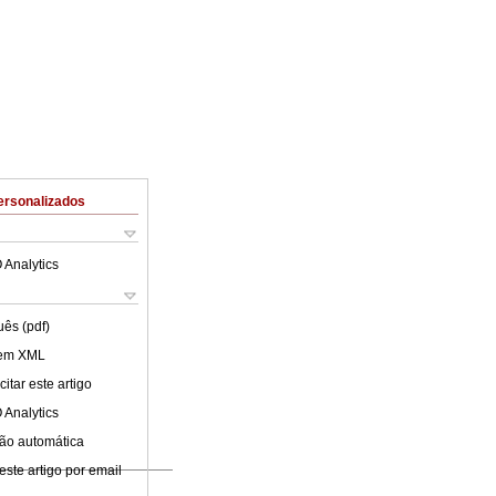
ersonalizados
 Analytics
uês (pdf)
 em XML
itar este artigo
 Analytics
ão automática
este artigo por email