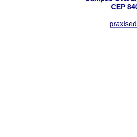
CEP 840
praxise