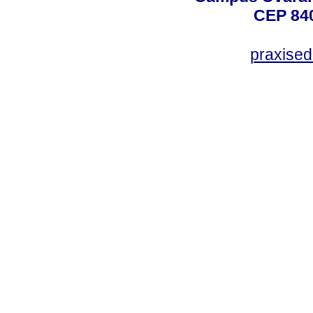
CEP 840
praxise