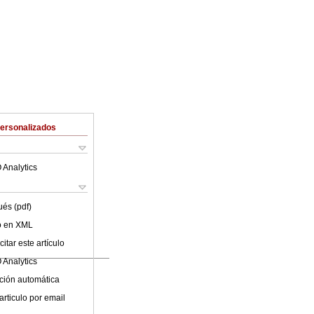
Personalizados
 Analytics
ués (pdf)
lo en XML
itar este artículo
 Analytics
ción automática
articulo por email