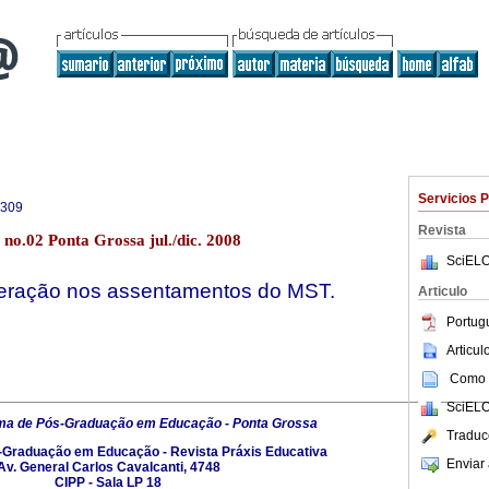
Servicios 
4309
Revista
 no.02 Ponta Grossa jul./dic. 2008
SciELO
eração nos assentamentos do MST.
Articulo
Portug
Articu
Como c
SciELO
ma de Pós-Graduação em Educação - Ponta Grossa
Traduc
Graduação em Educação - Revista Práxis Educativa
Enviar 
Av. General Carlos Cavalcanti, 4748
CIPP - Sala LP 18