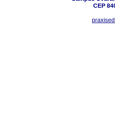
CEP 840
praxise