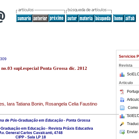
Servicios 
4309
Revista
 no.03 supl.especial Ponta Grossa dic. 2012
SciELO
Articulo
Portug
Articu
, Iara Tatiana Bonin, Rosangela Celia Faustino
Como c
SciELO
ma de Pós-Graduação em Educação - Ponta Grossa
Traduc
Graduação em Educação - Revista Práxis Educativa
Enviar 
Av. General Carlos Cavalcanti, 4748
CIPP - Sala LP 18