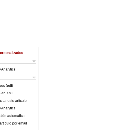
Personalizados
 Analytics
ués (pdf)
lo en XML
itar este artículo
 Analytics
ción automática
articulo por email