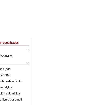
Personalizados
 Analytics
ués (pdf)
lo en XML
itar este artículo
 Analytics
ción automática
articulo por email