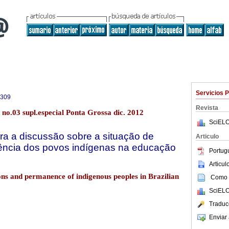
Servicios 
4309
Revista
 no.03 supl.especial Ponta Grossa dic. 2012
SciELO
a a discussão sobre a situação de
Articulo
ncia dos povos indígenas na educação
Portug
Articu
ons and permanence of indigenous peoples in Brazilian
Como c
SciELO
Traduc
Enviar 