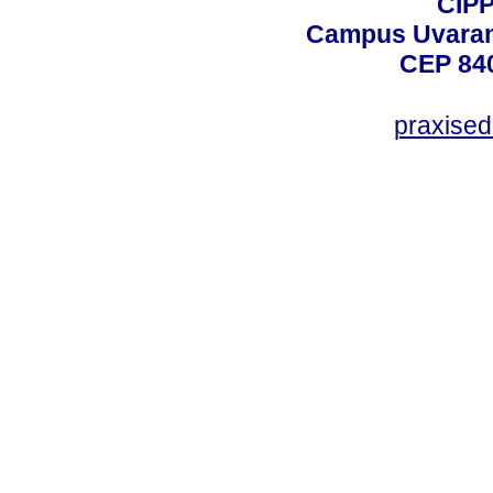
CIPP
Campus Uvarana
CEP 840
praxise