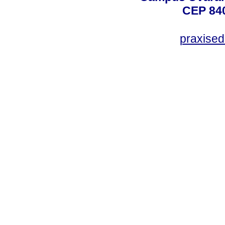
CEP 840
praxise