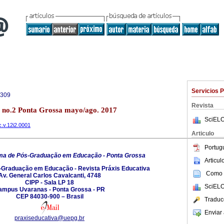
Servicios 
4309
Revista
2 no.2 Ponta Grossa mayo/ago. 2017
SciELO
c.v.12i2.0001
Articulo
Portug
ma de Pós-Graduação em Educação - Ponta Grossa
Articu
Graduação em Educação - Revista Práxis Educativa
Como c
Av. General Carlos Cavalcanti, 4748
CIPP - Sala LP 18
SciELO
ampus Uvaranas - Ponta Grossa - PR
CEP 84030-900 – Brasil
Traduc
Enviar 
praxiseducativa@uepg.br