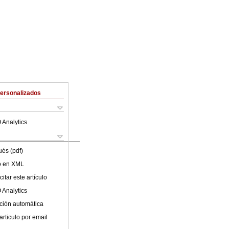
Personalizados
 Analytics
ués (pdf)
lo en XML
itar este artículo
 Analytics
ción automática
articulo por email