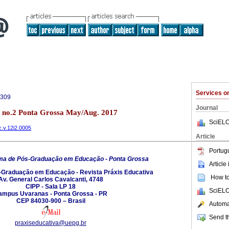
Services 
4309
Journal
2 no.2 Ponta Grossa May/Aug. 2017
SciELO
c.v.12i2.0005
Article
Portug
ma de Pós-Graduação em Educação - Ponta Grossa
Article
Graduação em Educação - Revista Práxis Educativa
How to 
Av. General Carlos Cavalcanti, 4748
CIPP - Sala LP 18
SciELO
ampus Uvaranas - Ponta Grossa - PR
CEP 84030-900 – Brasil
Automat
Send th
praxiseducativa@uepg.br