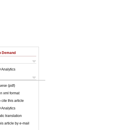
on Demand
 Analytics
uese (pdf)
 in xml format
cite this article
 Analytics
ic translation
is article by e-mail