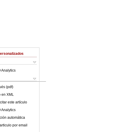
Personalizados
 Analytics
ués (pdf)
lo en XML
itar este artículo
 Analytics
ción automática
articulo por email