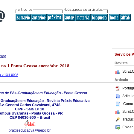
Servicios 
4309
Revista
3 no.1 Ponta Grossa enero/abr. 2018
SciELO
c.v.13i1.0003
Articulo
Portug
ma de Pós-Graduação em Educação - Ponta Grossa
Articu
Graduação em Educação - Revista Práxis Educativa
Como c
Av. General Carlos Cavalcanti, 4748
CIPP - Sala LP 18
SciELO
ampus Uvaranas - Ponta Grossa - PR
CEP 84030-900 – Brasil
Traduc
Enviar 
praxiseducativa@uepg.br