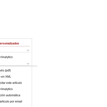
Personalizados
 Analytics
ués (pdf)
lo en XML
itar este artículo
 Analytics
ción automática
articulo por email