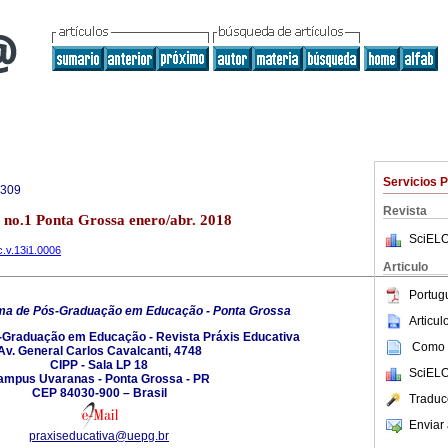
Servicios 
4309
Revista
3 no.1 Ponta Grossa enero/abr. 2018
SciELO
c.v.13i1.0006
Articulo
Portug
ma de Pós-Graduação em Educação - Ponta Grossa
Articu
Graduação em Educação - Revista Práxis Educativa
Como c
Av. General Carlos Cavalcanti, 4748
CIPP - Sala LP 18
SciELO
ampus Uvaranas - Ponta Grossa - PR
CEP 84030-900 – Brasil
Traduc
Enviar 
praxiseducativa@uepg.br