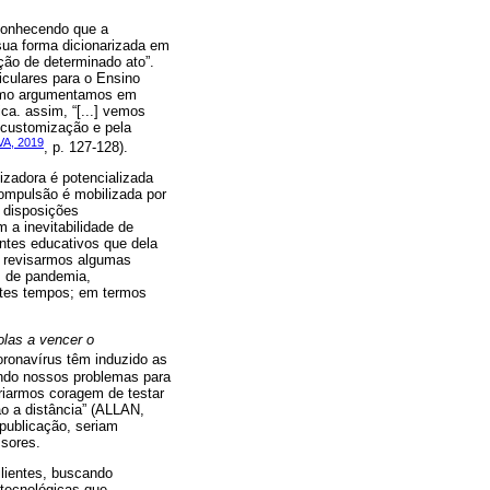
econhecendo que a
sua forma dicionarizada em
ação de determinado ato”.
iculares para o Ensino
Como argumentamos em
a. assim, “[...] vemos
 customização e pela
VA, 2019
, p. 127-128).
zadora é potencializada
ompulsão é mobilizada por
 disposições
 a inevitabilidade de
ontes educativos que dela
e revisarmos algumas
s de pandemia,
stes tempos; em termos
las a vencer o
oronavírus têm induzido as
ndo nossos problemas para
criarmos coragem de testar
ão a distância” (ALLAN,
 publicação, seriam
ssores.
ilientes, buscando
 tecnológicas que