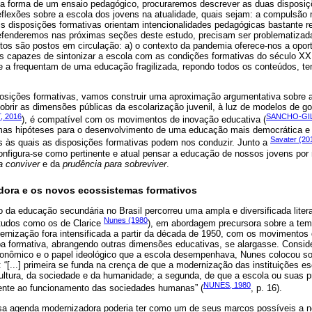
a forma de um ensaio pedagógico, procuraremos descrever as duas disposiç
eflexões sobre a escola dos jovens na atualidade, quais sejam: a compulsão
is disposições formativas orientam intencionalidades pedagógicas bastante r
fenderemos nas próximas seções deste estudo, precisam ser problematizada
tos são postos em circulação: a) o contexto da pandemia oferece-nos a opor
s capazes de sintonizar a escola com as condições formativas do século XXI
e a frequentam de uma educação fragilizada, repondo todos os conteúdos, 
osições formativas, vamos construir uma aproximação argumentativa sobre a
cobrir as dimensões públicas da escolarização juvenil, à luz de modelos de g
, 2016
SANCHO-GIL
), é compatível com os movimentos de inovação educativa (
mas hipóteses para o desenvolvimento de uma educação mais democrática e 
Savater (20
 às quais as disposições formativas podem nos conduzir. Junto a
configura-se como pertinente e atual pensar a educação de nossos jovens po
a conviver
e da
prudência para sobreviver
.
ora e os novos ecossistemas formativos
 da educação secundária no Brasil percorreu uma ampla e diversificada liter
Nunes (1980
tudos como os de Clarice
), em abordagem precursora sobre a tem
ernização fora intensificada a partir da década de 1950, com os movimentos 
a formativa, abrangendo outras dimensões educativas, se alargasse. Consid
onômico e o papel ideológico que a escola desempenhava, Nunes colocou s
 “[...] primeira se funda na crença de que a modernização das instituições e
 cultura, da sociedade e da humanidade; a segunda, de que a escola ou suas 
NUNES, 1980
rente ao funcionamento das sociedades humanas” (
, p. 16).
ssa agenda modernizadora poderia ter como um de seus marcos possíveis a