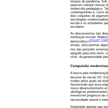
tempos de pandemia. Sob 
parecem orientar nossas r
melancolia pedagógica. Ta
contemporâneo e, como de
dois conjuntos de argumen
tecnologias modernizadora
escola e os estudantes qu
escolares.
Ao descrevermos tais disp
instituição escolar. Redes
COLLET; TORT
democrática (
ensaio, arriscaremos algu
nos das posições extremas
epígrafe para este texto, 
viver
, da
generosidade par
Compulsão modernizad
A busca pela modernização
decorrer do século XX. Es
modos pelos quais tal mod
favorecendo que essa etap
nosso desenvolvimento ec
ideológicas predominantes:
irreversível progresso da
necessidade natural e ine
Importante apontar que e