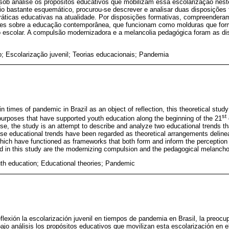
sob análise os propósitos educativos que mobilizam essa escolarização neste
io bastante esquemático, procurou-se descrever e analisar duas disposições
 práticas educativas na atualidade. Por disposições formativas, compreenderam
ções sobre a educação contemporânea, que funcionam como molduras que fo
o escolar. A compulsão modernizadora e a melancolia pedagógica foram as di
 Escolarização juvenil; Teorias educacionais; Pandemia
n times of pandemic in Brazil as an object of reflection, this theoretical stud
st
purposes that have supported youth education along the beginning of the 21
ise, the study is an attempt to describe and analyze two educational trends t
ese educational trends have been regarded as theoretical arrangements delinea
ich have functioned as frameworks that both form and inform the perception
d in this study are the modernizing compulsion and the pedagogical melancho
th education; Educational theories; Pandemic
flexión la escolarización juvenil en tiempos de pandemia en Brasil, la preocu
ajo análisis los propósitos educativos que movilizan esta escolarización en el