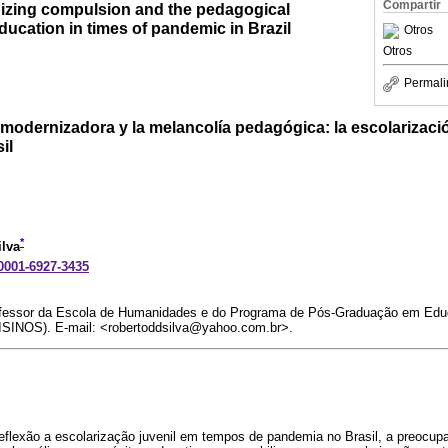
Compartir
izing compulsion and the pedagogical
ucation in times of pandemic in Brazil
Otros
Otros
Permali
modernizadora y la melancolía pedagógica: la escolarizaci
il
*
ilva
-0001-6927-3435
fessor da Escola de Humanidades e do Programa de Pós-Graduação em Edu
ISINOS). E-mail: <robertoddsilva@yahoo.com.br>.
eflexão a escolarização juvenil em tempos de pandemia no Brasil, a preocup