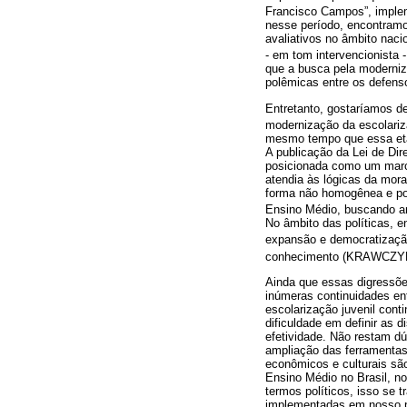
Francisco Campos”, imple
nesse período, encontramos
avaliativos no âmbito naci
- em tom intervencionista 
que a busca pela moderniz
polêmicas entre os defenso
Entretanto, gostaríamos de
modernização da escolariz
mesmo tempo que essa eta
A publicação da Lei de Di
posicionada como um marc
atendia às lógicas da mor
forma não homogênea e por 
Ensino Médio, buscando amp
No âmbito das políticas, 
expansão e democratizaçã
conhecimento (KRAWCZY
Ainda que essas digressõe
inúmeras continuidades en
escolarização juvenil cont
dificuldade em definir as
efetividade. Não restam d
ampliação das ferramentas 
econômicos e culturais sã
Ensino Médio no Brasil, n
termos políticos, isso se 
implementadas em nosso p