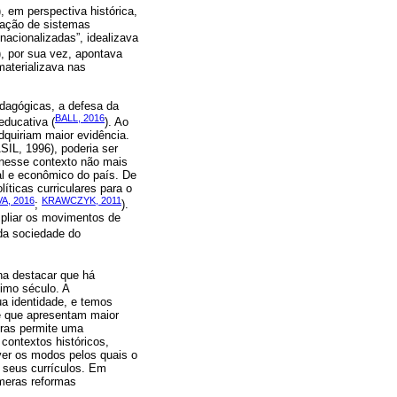
), em perspectiva histórica,
oração de sistemas
nacionalizadas”, idealizava
), por sua vez, apontava
aterializava nas
edagógicas, a defesa da
BALL, 2016
educativa (
). Ao
quiriam maior evidência.
SIL, 1996), poderia ser
nesse contexto não mais
al e econômico do país. De
ticas curriculares para o
VA, 2016
KRAWCZYK, 2011
;
).
mpliar os movimentos de
da sociedade do
na destacar que há
imo século. A
ua identidade, e temos
 e que apresentam maior
oras permite uma
 contextos históricos,
ver os modos pelos quais o
 seus currículos. Em
úmeras reformas