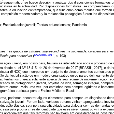
nte esquemático, se buscó describir y analizar dos disposiciones formativas qu
ducativas en la actualidad. Por disposiciones formativas, se comprendieron lo
s sobre la educación contemporánea, que funcionan como moldes que forman e
La compulsión modernizadora y la melancolía pedagógica fueron las disposicio
; Escolarización juvenil; Teorías educacionales; Pandemia
ses três grupos de virtudes, imprescindíveis na sociedade: coragem para viv
SAVATER, 2017
dência para sobreviver
(
, p. 193).
rização juvenil, em nosso país, haviam se intensificado após o processo de
o
va desde a Lei N
13.415, de 26 de fevereiro de 2017 (BRASIL, 2017), e da 
cular (BNCC) que incorporou um conjunto de direcionamentos curriculares p
o da flexibilização de um modelo organizativo único para o delineamento de i
 não tenhamos clareza suficiente acerca de seu regime de implementação, re
ceitos de protagonismo juvenil, projetos de vida, formação integral, compet
 dentre outros. Mais uma vez, por caminhos nem sempre legítimos e bastante
ramática curricular para o Ensino Médio no Brasil.
eforma, podemos encontrar alguns elementos para compor um diagnóstico des
olarização juvenil. Por um lado, variados setores vinham apregoando a inevit
ducação Básica, seja pela sua dificuldade para dialogar com as demandas e
 seja pela própria crise de identidade que esse nível formativo vinha exper
upos apregoavam que tais reformas não levavam em consideração as possibil