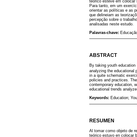
teórico esteve em colocar 
Para tanto, em um exercíc
orientar as políticas e as
que delineiam as teoriza
percepção sobre o trabalh
analisadas neste estudo.
Palavras-chave:
Educação;
ABSTRACT
By taking youth education i
analyzing the educational 
in a quite schematic exerc
policies and practices. Th
contemporary education, wh
educational trends analyze
Keywords:
Education; You
RESUMEN
Al tomar como objeto de re
teórico estuvo en colocar b