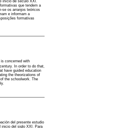
 início de século XXI.
 formativas que tendem a
-se os arranjos teóricos
rmam e informam a
sposições formativas
y is concerned with
century. In order to do that,
hat have guided education
ting the theorizations of
 of the schoolwork. The
ly.
pación del presente estudio
 inicio del siglo XXI. Para