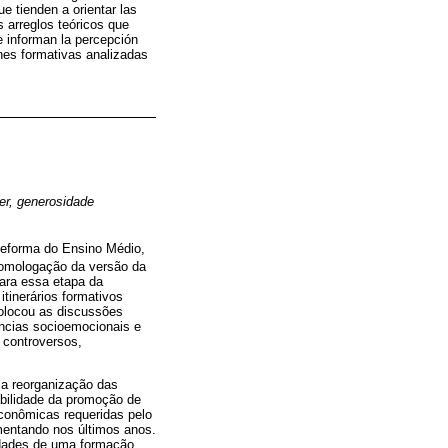
e tienden a orientar las
s arreglos teóricos que
 informan la percepción
nes formativas analizadas
er, generosidade
 reforma do Ensino Médio,
homologação da versão da
ara essa etapa da
tinerários formativos
colocou as discussões
ências socioemocionais e
 controversos,
sa reorganização das
abilidade da promoção de
conômicas requeridas pelo
imentando nos últimos anos.
idades de uma formação