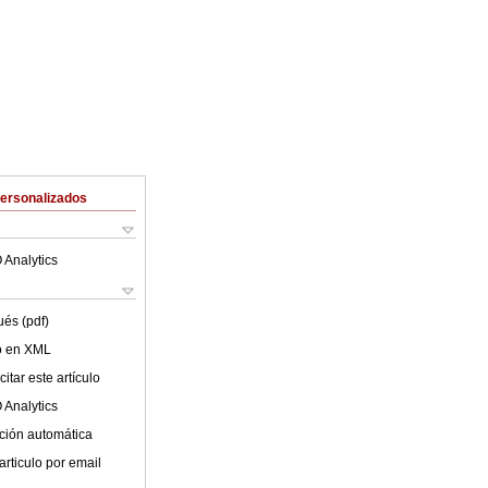
Personalizados
 Analytics
ués (pdf)
lo en XML
itar este artículo
 Analytics
ción automática
articulo por email