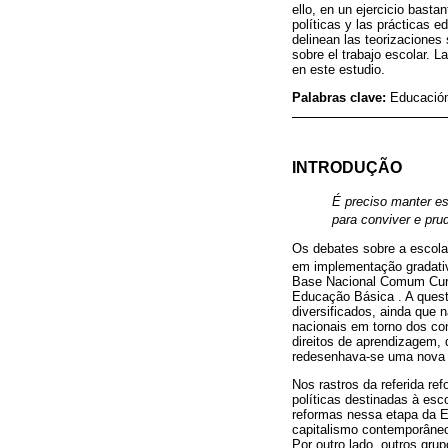
ello, en un ejercicio basta
políticas y las prácticas e
delinean las teorizacione
sobre el trabajo escolar. 
en este estudio.
Palabras clave:
Educación
INTRODUÇÃO
É preciso manter es
para conviver e pru
Os debates sobre a escola
em implementação gradati
Base Nacional Comum Curri
Educação Básica . A questã
diversificados, ainda que
nacionais em torno dos con
direitos de aprendizagem,
redesenhava-se uma nova g
Nos rastros da referida r
políticas destinadas à esc
reformas nessa etapa da E
capitalismo contemporâneo,
Por outro lado, outros gr