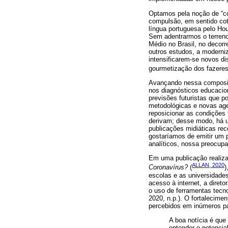
Optamos pela noção de “co
compulsão, em sentido coti
língua portuguesa pelo Hou
Sem adentrarmos o terreno 
Médio no Brasil, no deco
outros estudos, a moderni
intensificarem-se novos d
gourmetização dos fazeres
Avançando nessa composiçã
nos diagnósticos educacio
previsões futuristas que 
metodológicas e novas age
reposicionar as condições 
derivam; desse modo, há 
publicações midiáticas r
gostaríamos de emitir um 
analíticos, nossa preocup
Em uma publicação realiza
ALLAN, 2020
Coronavírus?
(
)
escolas e as universidad
acesso à internet, a diret
o uso de ferramentas tecno
2020, n.p.). O fortalecime
percebidos em inúmeros paí
A boa notícia é que
entender o potencia