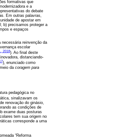
ões formativas que
 modernizadora e a
epresentativas do debate
s. Em outras palavras,
tunidade de apostar em
; b) precisamos proteger a
tempos e espaços
 necessária reinvenção da
overnança escolar
, 2018
). Ao final deste
inovadora, distanciando-
17
), enunciado como
r meio da
coragem para
atura pedagógica no
ática, sinalizavam os
de renovação do ginásio,
erando as condições de
ob exame duas posturas
scolares tem sua origem no
práticas corresponde a uma
 nomeada “Reforma