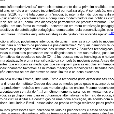
mpulsão modernizadora” como eixo estruturante desta primeira analítica, r
diano, remete a um desejo incontrolável por realizar algo. A compulsão, em 
aiss (2019, n.p.), é tida como uma “imposição interna do indivíduo na realiz
psicanalítico, caracterizamos a compulsão modernizadora nas políticas curr
rrer do século XX, como uma disposição permanente de produzir reformas. 
zação - em sua forma extremada - converte-se em mera estetização pedagógic
ispositivos de estetização pedagógica, demarcados pela personalização, pela
SIL
 escolares, tomadas enquanto estratégias de gestão das aprendizagens” (
o analítica, poderíamos interrogar: de quais maneiras a compulsão moderni
nais para o contexto de pandemia e pós-pandemia? Por quais caminhos tal c
povoam as publicações midiáticas nos últimos meses? Soluções tecnológicas,
ndas curriculares perpassam esses diagnósticos e, em sua maioria, postulam
formativas da escola do século XXI, à luz dessas novas tecnologias e horiz
uma atualização e uma intensificação da compulsão modernizadora. Antes d
ecentes que enfocam as mudanças que se impõem para as escolas em tempo
posicionamento favorável às inúmeras mediações tecnológicas utilizadas ne
ação encontra-se em descrever os seus limites e os seus excessos.
da pela revista Exame, intitulada
Como a tecnologia pode ajudar nossas esco
, a diretora do Instituto Crescer destaca os modos pelos quais o avanço do c
es a produzirem revisões em suas metodologias de ensino. Mesmo reconhece
ora pontua que se trata de “[...] um ótimo momento para nos reinventarmos e 
lógicas já disponíveis para estruturarmos alternativas no formato de educaç
nto da cultura digital e a construção de uma nova educação, de acordo com a
ses, incluindo o Brasil, associados ao próprio esforço realizado pelos profe
 muitos professores vêm deixando de lado os preconceitos e estão sendo res
l dos recursos disponíveis, não se furtando a buscar e implementar soluções