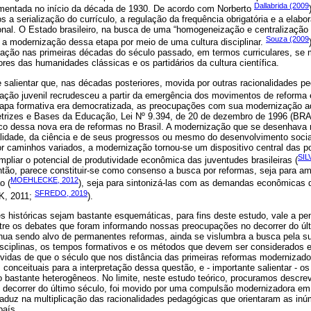
Dallabrida (2009
mentada no início da década de 1930. De acordo com Norberto
 a serialização do currículo, a regulação da frequência obrigatória e a elab
onal. O Estado brasileiro, na busca de uma “homogeneização e centralização 
Souza (2009
- a modernização dessa etapa por meio de uma cultura disciplinar.
ação nas primeiras décadas do século passado, em termos curriculares, se m
res das humanidades clássicas e os partidários da cultura científica.
 salientar que, nas décadas posteriores, movida por outras racionalidades p
ação juvenil recrudesceu a partir da emergência dos movimentos de reforma 
pa formativa era democratizada, as preocupações com sua modernização ad
retrizes e Bases da Educação, Lei Nº 9.394, de 20 de dezembro de 1996 (BRA
o dessa nova era de reformas no Brasil. A modernização que se desenhava 
alidade, da ciência e de seus progressos ou mesmo do desenvolvimento soci
caminhos variados, a modernização tornou-se um dispositivo central das polí
SIL
liar o potencial de produtividade econômica das juventudes brasileiras (
então, parece constituir-se como consenso a busca por reformas, seja para a
MOEHLECKE, 2012
o (
), seja para sintonizá-las com as demandas econômicas 
SFREDO, 2019
K, 2011;
).
s históricas sejam bastante esquemáticas, para fins deste estudo, vale a pe
tre os debates que foram informando nossas preocupações no decorrer do últ
inua sendo alvo de permanentes reformas, ainda se vislumbra a busca pela s
 disciplinas, os tempos formativos e os métodos que devem ser considerados
úvidas de que o século que nos distância das primeiras reformas modernizad
conceituais para a interpretação dessa questão, e - importante salientar - os
o bastante heterogêneos. No limite, neste estudo teórico, procuramos descre
o decorrer do último século, foi movido por uma compulsão modernizadora em
traduz na multiplicação das racionalidades pedagógicas que orientaram as in
aís.