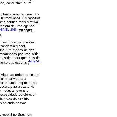
dade, conduziam a um
, tanto pelas lacunas dos
s últimos anos. Os modelos
a política mais diretiva
careciam de uma agenda
BRIEL, 2018
; FERRETI,
o.
 nos cinco continentes.
 pandemia global,
nsino. Em menos de dez
companhados por uma série
emos destacar que mais de
MUÑOZ,
mento das escolas (
e . Algumas redes de ensino
alternativas para
distribuição impressa de
escola para a casa. No
 em educar jovens e
necessidade de oferecer-
a típica do cenário
nsiderando nossas
 juvenil no Brasil em