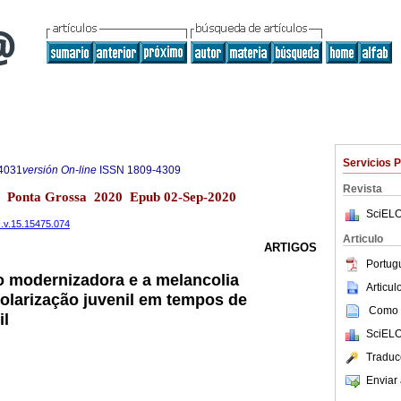
Servicios 
4031
versión On-line
ISSN
1809-4309
Revista
15 Ponta Grossa 2020 Epub 02-Sep-2020
SciELO
c.v.15.15475.074
Articulo
ARTIGOS
Portug
o modernizadora e a melancolia
Articu
olarização juvenil em tempos de
Como c
il
SciELO
Traduc
Enviar 