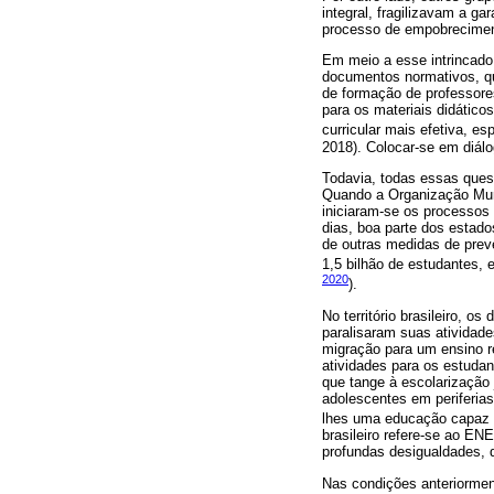
integral, fragilizavam a 
processo de empobreciment
Em meio a esse intrincado
documentos normativos, qu
de formação de professore
para os materiais didátic
curricular mais efetiva, e
2018). Colocar-se em diál
Todavia, todas essas quest
Quando a Organização Mund
iniciaram-se os processos
dias, boa parte dos estad
de outras medidas de pre
1,5 bilhão de estudantes,
2020
).
No território brasileiro, o
paralisaram suas atividad
migração para um ensino re
atividades para os estuda
que tange à escolarização 
adolescentes em periferia
lhes uma educação capaz d
brasileiro refere-se ao E
profundas desigualdades, 
Nas condições anteriorment