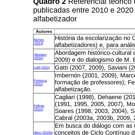
Quadro 2
Referencial teórico
publicadas entre 2010 e 2020 
alfabetizador
Autores
História da escolarização no 
Niches
(2014)
alfabetizadores) e, para análi
Abordagem histórico-cultural 
Vituriano
(2016)
2009) e do dialogismo de M. 
Gatti (2007, 2009), Saviani (
Lotfi (2011)
Imbernón (2001, 2009), Marce
Fonseca
formação de professores); Fer
(2011)
alfabetização.
Cagliari (1998), Dehaene (201
(1991, 1995, 2005, 2007), Mo
Fellype
(2015)
Soares (1998, 2003, 2004), So
Cabral (2003a, 2003b, 2009, 
Em busca do diálogo com as te
conceitos de Ciclo Contínuo d
Silva (2015b)