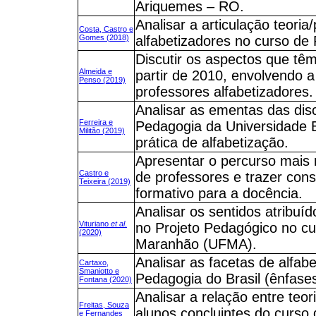
Ariquemes – RO.
Analisar a articulação teori
Costa, Castro e
Gomes (2018)
alfabetizadores no curso d
Discutir os aspectos que tê
Almeida e
partir de 2010, envolvendo 
Penso (2019)
professores alfabetizadores.
Analisar as ementas das disc
Ferreira e
Pedagogia da Universidade Es
Militão (2019)
prática de alfabetização.
Apresentar o percurso mais 
Castro e
de professores e trazer con
Teixeira (2019)
formativo para a docência.
Analisar os sentidos atribuí
Vituriano
et al
.
no Projeto Pedagógico no cu
(2020)
Maranhão (UFMA).
Analisar as facetas de alfa
Cartaxo,
Smaniotto e
Pedagogia do Brasil (ênfases
Fontana (2020)
Analisar a relação entre teo
Freitas, Souza
alunos concluintes do curso
e Fernandes