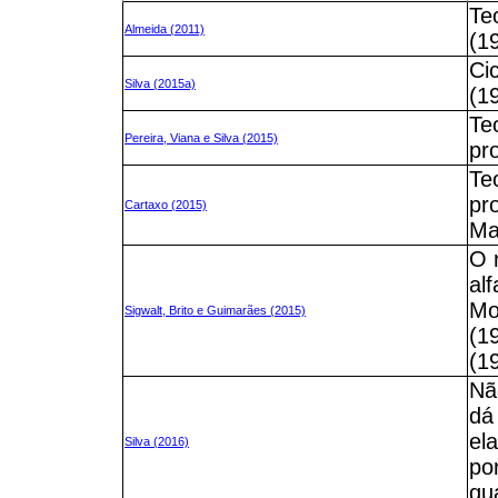
Teo
Almeida (2011)
(1
Ci
Silva (2015a)
(1
Te
Pereira, Viana e Silva (2015)
pr
Te
pr
Cartaxo (2015)
Ma
O 
al
Mo
Sigwalt, Brito e Guimarães (2015)
(1
(1
Nã
dá
el
Silva (2016)
po
qu