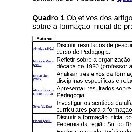
Quadro 1
Objetivos dos artig
sobre a formação inicial do pr
Autores
Discutir resultados de pesq
Almeida (2011)
curso de Pedagogia.
Refletir sobre a organização
Moura e Rossi
(2012)
década de 1980 (professor al
Analisar três eixos da formaçã
Magalhães
(2012)
disciplinas específicas e rela
Apresentar resultados sobre
Abreu, Bazzo e
Godoy (2013)
Pedagogia.
Investigar os sentidos da alf
Silva (2015a)
curriculares para a formação
Discutir a formação inicial d
Piccoli (2015)
Federais da região Sul do Bra
Explorar o quadro teórico d