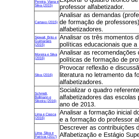
Pereira, Viana e
Silva (2015)
professor alfabetizador.
Analisar as demandas (profe
de formação de professores
Cartaxo (2015)
alfabetizadores.
Analisar os três momentos d
Sigwalt, Brito e
Guimarães
políticas educacionais que a
(2015)
Analisar as recomendações 
Moreira e Silva
(2016)
políticas de formação de pro
Provocar reflexão e discussã
literatura no letramento da 
Silva (2016)
alfabetizadores.
Socializar o quadro referent
Schmidt,
alfabetizadores das escolas 
Bollmann e
Silveira (2016)
ano de 2013.
Analisar a formação inicial 
Lima e Ciasca
(2016)
e a formação do professor al
Descrever as contribuições 
Lima, Silva e
Alfabetização e Estágio Sup
Patrícia (2017)