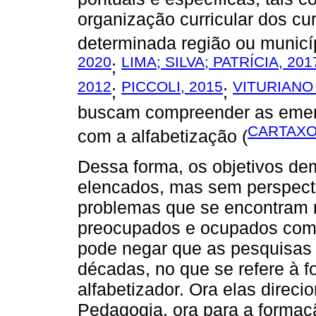
organização curricular dos c
determinada região ou municíp
2020
LIMA; SILVA; PATRÍCIA, 201
;
2012
PICCOLI, 2015
VITURIAN
;
;
buscam compreender as ement
CARTAXO
com a alfabetização (
Dessa forma, os objetivos d
elencados, mas sem perspectiv
problemas que se encontram 
preocupados e ocupados com 
pode negar que as pesquisas 
décadas, no que se refere à f
alfabetizador. Ora elas direci
Pedagogia, ora para a formaçã