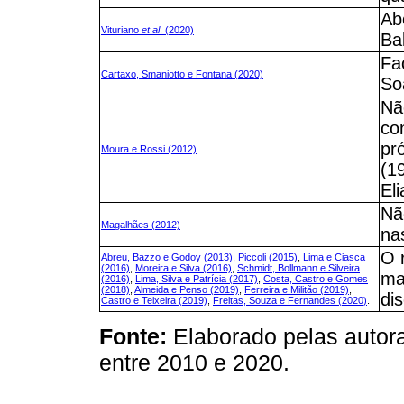
Ab
Vituriano
et al
. (2020)
Ba
Fa
Cartaxo, Smaniotto e Fontana (2020)
So
Nã
co
pr
Moura e Rossi (2012)
(1
El
Nã
Magalhães (2012)
na
O r
Abreu, Bazzo e Godoy (2013)
,
Piccoli (2015)
,
Lima e Ciasca
(2016)
,
Moreira e Silva (2016)
,
Schmidt, Bollmann e Silveira
ma
(2016)
,
Lima, Silva e Patrícia (2017)
,
Costa, Castro e Gomes
(2018)
,
Almeida e Penso (2019)
,
Ferreira e Militão (2019)
,
di
Castro e Teixeira (2019)
,
Freitas, Souza e Fernandes (2020)
.
Fonte:
Elaborado pelas autor
entre 2010 e 2020.