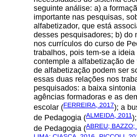
seguinte análise: a) a forma
importante nas pesquisas, so
alfabetizador, que está associ
desses pesquisadores; b) do
nos currículos do curso de P
trabalhos, pois tem-se a idei
contemple a alfabetização de
de alfabetização podem ser 
essas duas relações nos trab
pesquisados: a baixa sintonia
agências formadoras e as dem
FERREIRA, 2017
escolar (
); a b
ALMEIDA, 2011
de Pedagogia (
)
ABREU; BAZZO;
de Pedagogia (
LIMA; CIASCA, 2016
PICCOLI, 20