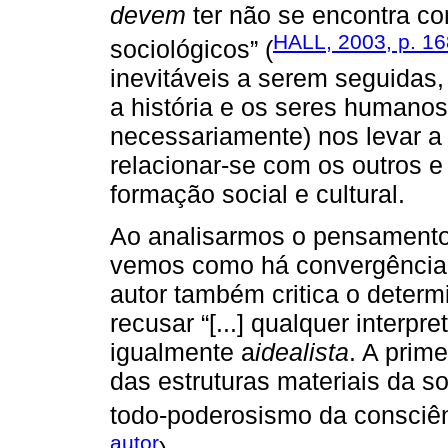
devem
ter não se encontra c
HALL, 2003, p. 168
sociológicos” (
inevitáveis a serem seguidas,
a história e os seres human
necessariamente) nos levar a
relacionar-se com os outros
formação social e cultural.
Ao analisarmos o pensamento d
vemos como há convergência e
autor também critica o determ
recusar “[...] qualquer interpr
igualmente a
idealista
. A prim
das estruturas materiais da 
todo-poderosismo da consciên
autor