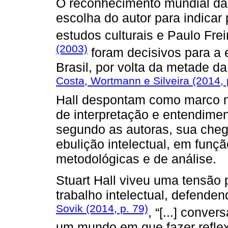
O reconhecimento mundial da o
escolha do autor para indicar
estudos culturais e Paulo Fre
(2003)
foram decisivos para a 
Brasil, por volta da metade 
Costa, Wortmann e Silveira (2014, 
Hall despontam como marco n
de interpretação e entendimen
segundo as autoras, sua che
ebulição intelectual, em funçã
metodológicas e de análise.
Stuart Hall viveu uma tensão 
trabalho intelectual, defende
Sovik (2014, p. 79)
, “[...] conve
um mundo em que fazer refle