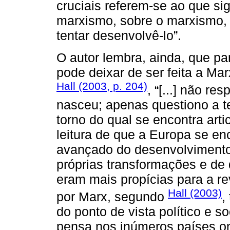
cruciais referem-se ao que sig
marxismo, sobre o marxismo, 
tentar desenvolvê-lo”.
O autor lembra, ainda, que pa
pode deixar de ser feita a Ma
Hall (2003, p. 204)
, “[...] não r
nasceu; apenas questiono a t
torno do qual se encontra arti
leitura de que a Europa se e
avançado do desenvolvimento 
próprias transformações e de 
eram mais propícias para a re
Hall (2003)
por Marx, segundo
,
do ponto de vista político e 
pensa nos inúmeros países on