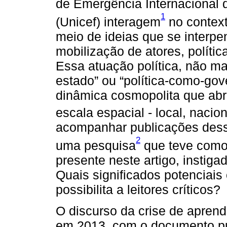
de Emergência Internacional 
1
(Unicef) interagem
no context
meio de ideias que se interp
mobilização de atores, políti
Essa atuação política, não ma
estado” ou “política-como-go
dinâmica cosmopolita que abra
escala espacial - local, nacion
acompanhar publicações des
2
uma pesquisa
que teve como 
presente neste artigo, instig
Quais significados potenciais
possibilita a leitores críticos?
O discurso da crise de apren
em 2013, com o documento p