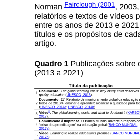
Fairclough (2001
Norman
, 2003
relatórios e textos de vídeos
entre os anos de 2013 e 202
títulos e os propósitos de ca
artigo.
Quadro 1
Publicações sobre 
(2013 a 2021)
Título da publicação
Documento:
The global learning crisis: why every child deserves
1
quality education
(
UNESCO, 2013
).
Documento:
11° Relatório de monitoramento global da educação 
2
todos de 2013/4: ensinar e aprender: alcançar a qualidade para to
(
UNESCO, 2014a
;
UNESCO, 2014b
).
6
Vídeo
:
The global learning crisis: and what to do about it
(
KARBO
3
2017
).
Comunicado à imprensa
: O Banco Mundial adverte a respeito d
4
“crise de aprendizagem” na educação global (
BANCO MUNDIAL,
2017a
).
Vídeo
:
Learning to realize education’s promise
(
BANCO MUNDIAL
5
2017b
).