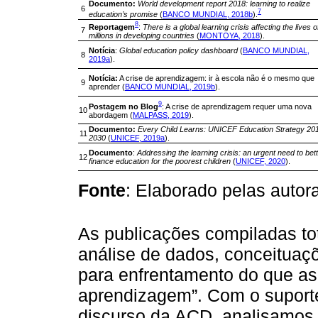
Documento:
World development report 2018: learning to realize
6
7
education’s promise
(
BANCO MUNDIAL, 2018b
).
8
Reportagem
:
There is a global learning crisis affecting the lives o
7
millions in developing countries
(
MONTOYA, 2018
).
Notícia
:
Global education policy dashboard
(
BANCO MUNDIAL,
8
2019a
).
Notícia:
A crise de aprendizagem: ir à escola não é o mesmo que
9
aprender (
BANCO MUNDIAL, 2019b
).
9
Postagem no Blog
: A crise de aprendizagem requer uma nova
10
abordagem (
MALPASS, 2019
).
Documento:
Every Child Learns: UNICEF Education Strategy 20
11
2030
(
UNICEF, 2019a
).
Documento
:
Addressing the learning crisis: an urgent need to bet
12
finance education for the poorest children
(
UNICEF, 2020
).
Fonte
: Elaborado pelas autor
As publicações compiladas t
análise de dados, conceituaç
para enfrentamento do que as
aprendizagem”. Com o suporte
discurso da ACD, analisamos 