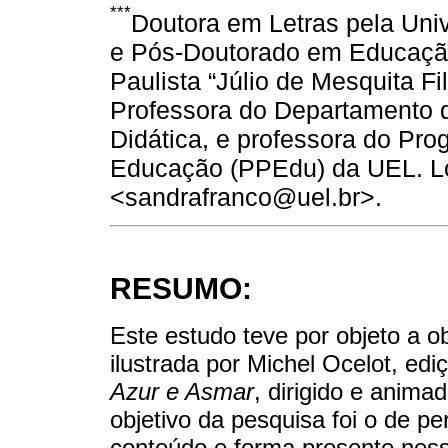
***
Doutora em Letras pela Uni
e Pós-Doutorado em Educação
Paulista “Júlio de Mesquita F
Professora do Departamento 
Didática, e professora do P
Educação (PPEdu) da UEL. Lon
<sandrafranco@uel.br>.
RESUMO:
Este estudo teve por objeto a ob
ilustrada por Michel Ocelot, edi
Azur e Asmar
, dirigido e anim
objetivo da pesquisa foi o de pe
conteúdo e forma presente ness