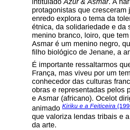
intitulado
Azur & Asmar
. A na
protagonistas que cresceram 
enredo explora o tema da toler
étnica, da solidariedade e da
menino branco, loiro, que tem
Asmar é um menino negro, que
filho biológico de Jenane, a a
É importante ressaltarmos que
França, mas viveu por um temp
conhecedor das culturas franc
obras e representadas pelos p
e Asmar (africano). Ocelot di
Kiriku e a Feiticeira
(199
animado
que valoriza lendas tribais e 
da arte.