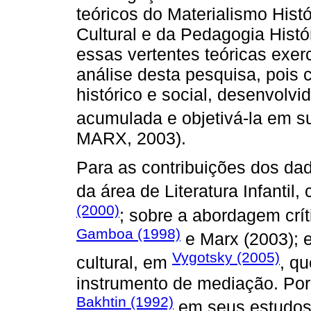
teóricos do Materialismo Histór
Cultural e da Pedagogia Histó
essas vertentes teóricas exer
análise desta pesquisa, poi
histórico e social, desenvolvi
acumulada e objetivá-la em su
MARX, 2003).
Para as contribuições dos dad
da área de Literatura Infanti
(2000)
; sobre a abordagem crí
Gamboa (1998)
e Marx (2003); e
Vygotsky (2005)
cultural, em
, q
instrumento de mediação. Por 
Bakhtin (1992)
em seus estudos 