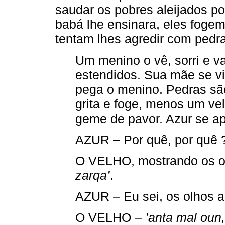
saudar os pobres aleijados p
babá lhe ensinara, eles foge
tentam lhes agredir com pedr
Um menino o vê, sorri e v
estendidos. Sua mãe se vir
pega o menino. Pedras são
grita e foge, menos um ve
geme de pavor. Azur se a
AZUR – Por quê, por quê 
O VELHO, mostrando os o
zarqa’
.
AZUR – Eu sei, os olhos az
O VELHO –
’anta mal oun,