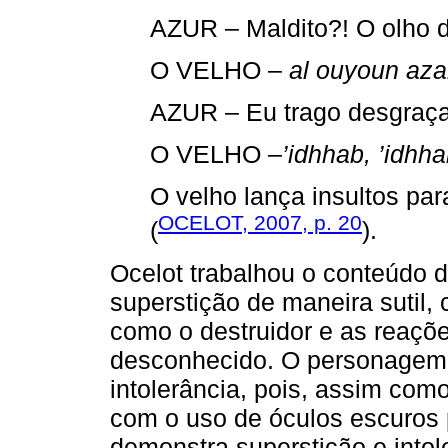
AZUR – Maldito?! O olho 
O VELHO –
al ouyoun azar
AZUR – Eu trago desgraça
O VELHO –
’idhhab, ’idhha
O velho lança insultos para
OCELOT, 2007, p. 20
(
).
Ocelot trabalhou o conteúdo d
superstição de maneira sutil
como o destruidor e as reaçõ
desconhecido. O personagem
intolerância, pois, assim com
com o uso de óculos escuros 
demonstra superstição e intol