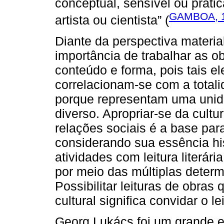
conceptual, sensível ou práti
GAMBOA, 1
artista ou cientista” (
Diante da perspectiva materia
importância de trabalhar as o
conteúdo e forma, pois tais e
correlacionam-se com a totali
porque representam uma unida
diverso. Apropriar-se da cult
relações sociais é a base p
considerando sua essência hi
atividades com leitura literári
por meio das múltiplas deter
Possibilitar leituras de obra
cultural significa convidar o l
Georg Lukács foi um grande es