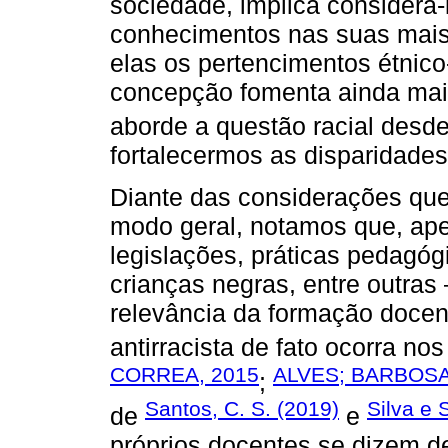
sociedade, implica considerá-
conhecimentos nas suas mais 
elas os pertencimentos étnico
concepção fomenta ainda mai
aborde a questão racial desde
fortalecermos as disparidades 
Diante das considerações que
modo geral, notamos que, ape
legislações, práticas pedagóg
crianças negras, entre outras
relevância da formação doce
antirracista de fato ocorra no
CORREA, 2015
ALVES; BARBOSA;
;
Santos, C. S. (2019)
Silva e 
de
e
próprios docentes se dizem d