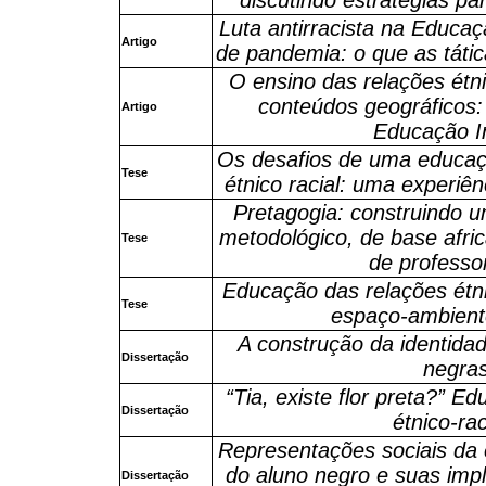
Luta antirracista na Educaç
Artigo
de pandemia: o que as táti
O ensino das relações étnic
conteúdos geográficos: 
Artigo
Educação In
Os desafios de uma educaç
Tese
étnico racial: uma experiê
Pretagogia: construindo um
metodológico, de base afri
Tese
de professo
Educação das relações étni
Tese
espaço-ambient
A construção da identidad
Dissertação
negra
“Tia, existe flor preta?” E
Dissertação
étnico-rac
Representações sociais da cu
do aluno negro e suas imp
Dissertação