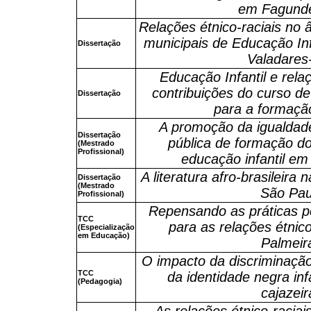
em Fagund
Relações étnico-raciais no â
municipais de Educação In
Dissertação
Valadare
Educação Infantil e relaç
contribuições do curso 
Dissertação
para a formaçã
A promoção da igualdade 
Dissertação
pública de formação d
(Mestrado
Profissional)
educação infantil em
A literatura afro-brasileira
Dissertação
(Mestrado
São Pau
Profissional)
Repensando as práticas p
TCC
para as relações étnic
(Especialização
em Educação)
Palmeir
O impacto da discriminação
TCC
da identidade negra inf
(Pedagogia)
cajazeir
As relações étnico-raciais