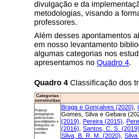
divulgação e da implementaç
metodologias, visando a forma
professores.
Além desses apontamentos ab
em nosso levantamento biblio
algumas categorias nos estud
apresentamos no
Quadro 4
.
Quadro 4
Classificação dos 
Categorias
construídas
Braga e Gonçalves (2020)
,
Práticas
Gomes, Silva e Gebara (20
pedagógicas
antirracistas:
(2019)
,
Pereira (2015)
,
Pere
possibilidades e
limitações no
(2016)
,
Santos, C. S. (2019
cotidiano
escolar.
Silva, B. R. M. (2020)
,
Silva