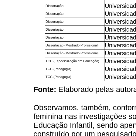
Universidad
Dissertação
Universidad
Dissertação
Universida
Dissertação
Universida
Dissertação
Universida
Dissertação
Universida
Dissertação (Mestrado Profissional)
Universida
Dissertação (Mestrado Profissional)
Universida
TCC (Especialização em Educação)
Universida
TCC (Pedagogia)
Universidad
TCC (Pedagogia)
Fonte:
Elaborado pelas autora
Observamos, também, confor
feminina nas investigações so
Educação Infantil, sendo ape
construído por um pesquisador