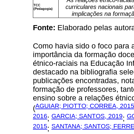
TCC
curriculares nacionais par
(Pedagogia)
implicações na formaç
Fonte:
Elaborado pelas autora
Como havia sido o foco para a
importância da formação doce
étnico-raciais na Educação In
destacado na bibliografia sel
publicações encontradas, no
formação de professores, tanto
ensino sobre a relações étnico
AGUIAR; PIOTTO; CORREA, 201
(
2016
GARCIA; SANTOS, 2019
GO
;
;
2015
SANTANA; SANTOS; FERRE
;