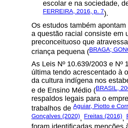
escolar e na sociedade, de
FERREIRA, 2016, p. 7
).
Os estudos também apontam q
a questão racial consiste em 
preconceituoso que atravessa
BRAGA; GON
criança pequena (
As Leis Nº 10.639/2003 e Nº 
última tendo acrescentado à o
da cultura indígena nos esta
BRASIL, 20
e de Ensino Médio (
respaldos legais para o empr
Aguiar, Piotto e Cor
trabalhos de
Gonçalves (2020)
Freitas (2016)
,
,
foram identificadas menções à