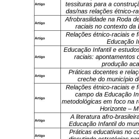
tessituras para a constr
Artigo
das/nas relações étnico-ra
Afrobrasilidade na Roda d
Artigo
raciais no contexto da 
Relações étnico-raciais e
Artigo
Educação In
Educação Infantil e estudos
raciais: apontamentos
Artigo
produção ac
Práticas docentes e rela
Artigo
creche do município d
Relações étnico-raciais e
campo da Educação Infa
Artigo
metodológicas em foco na r
Horizonte – M
A literatura afro-brasile
Artigo
Educação Infantil do mun
Práticas educativas no 
Artigo
discutindo estratégias pa