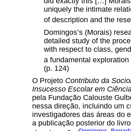
did exactly this […] Morai
uniquely the intimate relat
of description and the res
Domingos’s (Morais) resea
detailed study of the proce
with respect to class, gend
a fundamental exploration 
(p. 124)
O Projeto
Contributo da Socio
Insucesso Escolar em Ciênci
pela Fundação Calouste Gulbe
nessa direção, incluindo um c
investigadores das áreas do e
a publicação posterior do livr
Domingos, Barrad