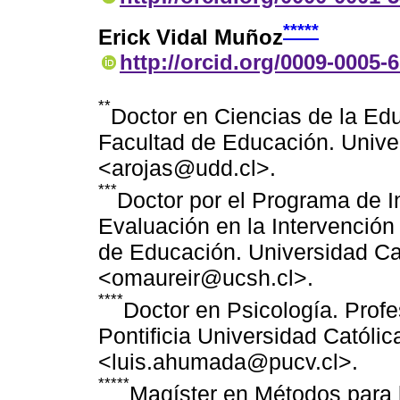
*****
Erick Vidal Muñoz
http://orcid.org/0009-0005-
**
Doctor en Ciencias de la Edu
Facultad de Educación. Univer
<arojas@udd.cl>.
***
Doctor por el Programa de I
Evaluación en la Intervención 
de Educación. Universidad Cat
<omaureir@ucsh.cl>.
****
Doctor en Psicología. Profes
Pontificia Universidad Católic
<luis.ahumada@pucv.cl>.
*****
Magíster en Métodos para l