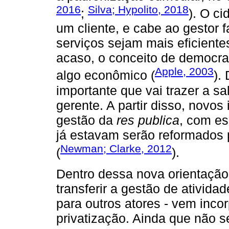
2016
Silva; Hypolito, 2018
;
). O c
um cliente, e cabe ao gestor f
serviços sejam mais eficientes 
acaso, o conceito de democra
Apple, 2003
algo econômico (
).
importante que vai trazer a s
gerente. A partir disso, novos
gestão da
res publica
, com es
já estavam serão reformados
Newman; Clarke, 2012
(
).
Dentro dessa nova orientação,
transferir a gestão de ativida
para outros atores - vem inc
privatização. Ainda que não s