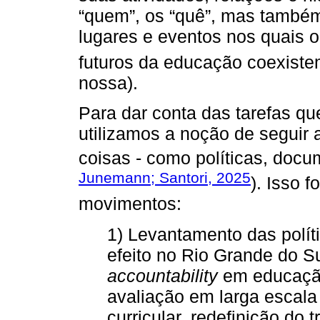
“quem”, os “quê”, mas também os
lugares e eventos nos quais o
futuros da educação coexiste
nossa).
Para dar conta das tarefas qu
utilizamos a noção de seguir a
coisas - como políticas, docum
Junemann; Santori, 2025
). Isso f
movimentos:
1) Levantamento das polí
efeito no Rio Grande do S
accountability
em educação
avaliação em larga escala 
curricular, redefinição do 