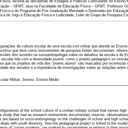
ísica, leciona as disciplinas de Estágios e Práticas Curriculares no Ensino 
cação – UFMT, atua na Faculdade de Educação Física – UFMT, Professor Or
 Física e do Programa de Pós Graduação Mestrado e Doutorado em Educaçã
ática do Jogo e Educação Física e Ludicidade, Líder do Grupo de Pesquisa Co
igurações da cultura escolar de uma escola civil militar que atende ao Ensi
escritivo que teve como instrumentos de pesquisa fontes documentais, observ
ussões têm assento na socioantropologia sobre os desafios da escola e do E
 escolar lida com a diversidade juvenil; como o projeto pedagógico se vincul
e que os projetos de vida dos “jovens alunos” são marcados por incertezas 
idade dos estudos e a importância de investigações sobre as relações entre o
colar Militar; Jovens; Ensino Médio
figurations of the school culture of a civilian military school that serves high
ive study that had as research instruments documentary sources, observation
s are based on socio-anthropology on the challenges of school and high scho
deals with youth diversity; how the pedagogical project is linked to the student
ojects of “young students” are marked by uncertainties in relation to their prox