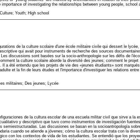
he importance of investigating the relationships between young people, school 
 Culture; Youth; High school
gurations de la culture scolaire d'une école militaire civile qui dessert le lycée,
 descriptive qui avait pour instruments de recherche des sources documentaire
 Les discussions sont basées sur la socio-anthropologie sur les défis de l'écol
comment la culture scolaire aborde la diversité des jeunes; comment le projet
. Il a été entendu que les projets de vie des «jeunes étudiants» sont marqués
adulte et la fin de leurs études et l'importance d'investiguer les relations entre 
les militaires; Des jeunes; Lycée
nfiguraciones de la cultura escolar de una escuela militar civil que sirve a la 
ualitativo y descriptivo que tuvo como instrumentos de investigación fuent
s semiestructuradas. Las discusiones se basan en la socioantropología sobre
daria cuando se atiende a jóvenes; cómo la cultura escolar trata con la diver
gico con los contextos de vida de los estudiantes. Se entendió que los proye