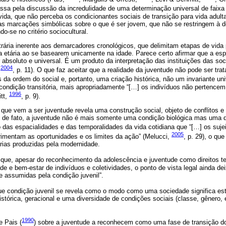
assa pela discussão da incredulidade de uma determinação universal de faixa 
ida, que não perceba os condicionantes sociais de transição para vida adult
as marcações simbólicas sobre o que é ser jovem, que não se restringem à 
do-se no critério sociocultural.
rária inerente aos demarcadores cronológicos, que delimitam etapas de vida
xa etária ao se basearem unicamente na idade. Parece certo afirmar que a es
r absoluto e universal. É um produto da interpretação das instituições das so
2004
,
, p. 11). O que faz aceitar que a realidade da juventude não pode ser tr
da ordem do social e, portanto, uma criação histórica, não um invariante un
ondição transitória, mais apropriadamente “[…] os indivíduos não pertencem 
1996
tt,
, p. 9).
que vem a ser juventude revela uma construção social, objeto de conflitos e
de fato, a juventude não é mais somente uma condição biológica mas uma def
io das espacialidades e das temporalidades da vida cotidiana que “[…] os suj
2005
rimentam as oportunidades e os limites da ação” (Melucci,
, p. 29), o que
rias produzidas pela modernidade.
ia que, apesar do reconhecimento da adolescência e juventude como direitos t
ade e bem-estar de indivíduos e coletividades, o ponto de vista legal ainda de
e assumidas pela condição juvenil”.
ue condição juvenil se revela como o modo como uma sociedade significa esta
stórica, geracional e uma diversidade de condições sociais (classe, gênero, e
1990
e Pais (
) sobre a juventude a reconhecem como uma fase de transição do 