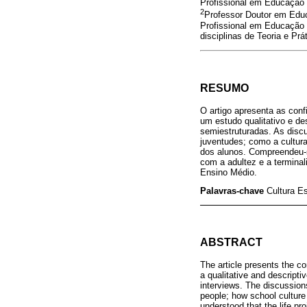
Profissional em Educação F
2
Professor Doutor em Edu
Profissional em Educação
disciplinas de Teoria e Pr
RESUMO
O artigo apresenta as conf
um estudo qualitativo e d
semiestruturadas. As disc
juventudes; como a cultura
dos alunos. Compreendeu-s
com a adultez e a terminal
Ensino Médio.
Palavras-chave
Cultura Es
ABSTRACT
The article presents the con
a qualitative and descript
interviews. The discussion
people; how school culture 
understood that the life pr