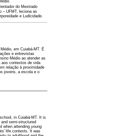
Médio.
ientador do Mestrado
o – UFMT, leciona as
rporeidade e Ludicidade.
no Médio, em Cuiabá-MT. É
ações e entrevistas
nsino Médio ao atender as
a aos contextos de vida
em relação à proximidade
s jovens, a escola e o
 school, in Cuiabá-MT. It is
s and semi-structured
ol when attending young
s' life contexts. It was
imity to adulthood and the