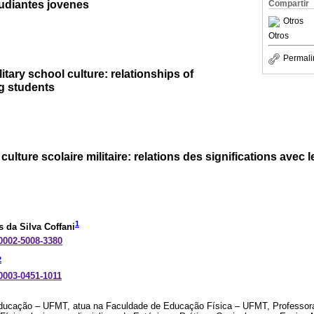
tudiantes jovenes
Compartir
Otros
Otros
Permali
itary school culture: relationships of
g students
culture scolaire militaire: relations des significations avec 
1
s da Silva Coffani
-0002-5008-3380
2
-0003-0451-1011
ducação – UFMT, atua na Faculdade de Educação Física – UFMT, Professora