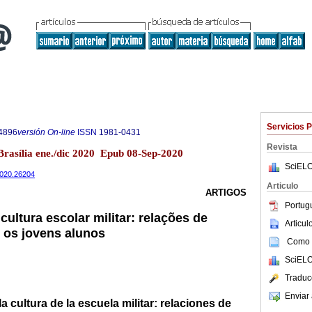
Servicios 
4896
versión On-line
ISSN
1981-0431
Revista
Brasília ene./dic 2020 Epub 08-Sep-2020
SciELO
.2020.26204
Articulo
ARTIGOS
Portug
ultura escolar militar: relações de
Articu
 os jovens alunos
Como c
SciELO
Traduc
Enviar 
 cultura de la escuela militar: relaciones de