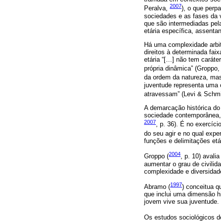
2007
Peralva,
), o que perp
sociedades e as fases da v
que são intermediadas pel
etária específica, assentan
Há uma complexidade arbit
direitos à determinada fai
etária “[…] não tem caráte
própria dinâmica” (Groppo
da ordem da natureza, mas 
juventude representa uma c
atravessam” (Levi & Schmi
A demarcação histórica do 
sociedade contemporânea, 
2007
, p. 36). É no exercíc
do seu agir e no qual expe
funções e delimitações etá
2004
Groppo (
, p. 10) aval
aumentar o grau de civilid
complexidade e diversidad
1997
Abramo (
) conceitua q
que inclui uma dimensão hi
jovem vive sua juventude.
Os estudos sociológicos d