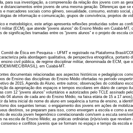
nda, para sua investigação, a compreensão da relação dos jovens com as ger
s e distanciamentos entre jovens de uma mesma geração. Diferenças que s
es e marcadores sociais como gênero, sexualidade, consumo, estrato social, 
nologias de informação e comunicação, grupos de convivência, projetos de vid
rico e metodológico, este artigo apresenta reflexões produzidas sobre as conf
il militar (ECM), que atende “jovens alunos” do Ensino Médio em Cuiabá-MT,
s de significações tramadas entre os “jovens alunos” e o projeto de escola civ
lo Comitê de Ética em Pesquisa – UFMT e registrado na Plataforma Brasil/
racteriza pela abordagem qualitativa, de perspectiva etnográfica, portanto de
ensino civil pública, de regime disciplinar militar, denominada de ECM, que 
PROEMI/MEC/BRASIL), em Cuiabá-MT.
fontes documentais relacionadas aos aspectos históricos e pedagógicos com
nos de Ensino das disciplinas do Ensino Médio ofertadas no período vesperti
letivo de 2015, Agenda do Aluno, entre outros; observações do cotidiano esco
ição da apropriação dos espaços e tempos escolares em diário de campo ilust
das com 12 “jovens alunos” voluntários e autorizados pelo TCLE assinado pel
o 04 alunos de cada ano do Ensino Médio, na faixa etária de 15 a 17 anos), 
r da letra inicial do nome do aluno em sequência a turma de ensino, a identi
 torno dos seguintes temas: o engajamento dos jovens em ações de mobiliza
seus destinos, se preparam para isso, como enxergam a escola e como a esc
eto de escola jovem hegemônico correlacionando com/sem a escuta sensível
s na escola de Ensino Médio; as práticas ordinárias (in)visíveis que revelam 
 consenso e conflitos juvenis que se formam no espaço e tempo da escola e