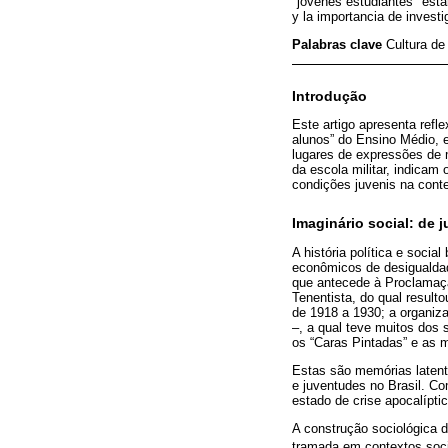
"jóvenes estudiantes" está
y la importancia de investi
Palabras clave
Cultura de
Introdução
Este artigo apresenta refl
alunos” do Ensino Médio, 
lugares de expressões de m
da escola militar, indicam
condições juvenis na cont
Imaginário social: de 
A história política e soci
econômicos de desigualdad
que antecede à Proclamaç
Tenentista, do qual result
de 1918 a 1930; a organiz
–, a qual teve muitos dos 
os “Caras Pintadas” e as 
Estas são memórias latent
e juventudes no Brasil. 
estado de crise apocalípt
A construção sociológica 
tramada em contextos socia