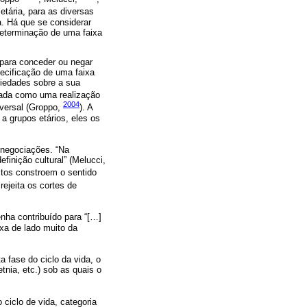
etária, para as diversas
a. Há que se considerar
determinação de uma faixa
 para conceder ou negar
pecificação de uma faixa
ciedades sobre a sua
atada como uma realização
2004
iversal (Groppo,
). A
a grupos etários, eles os
 negociações. “Na
inição cultural” (Melucci,
eitos constroem o sentido
 rejeita os cortes de
enha contribuído para “[…]
ixa de lado muito da
 fase do ciclo da vida, o
tnia, etc.) sob as quais o
ciclo de vida, categoria