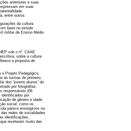
ações anteriores e suas
e expressam em suas
parentalidade,
a, entre outros.
igurações da cultura
 com base no estudo
il militar de Ensino Médio.
CONEP sob o nº. CAAE
scritiva, sobre a cultura
oferece a proposta de
o o Projeto Pedagógico,
no às turmas de primeiro,
lar dos “jovens alunos” do
rado por fotografias;
os responsáveis (06
identificados por
ficação de gênero e idade.
ção social; como os
ola parece enxergá-los na
 das redes de socialidades
as identificações,
 que revelaram muito das