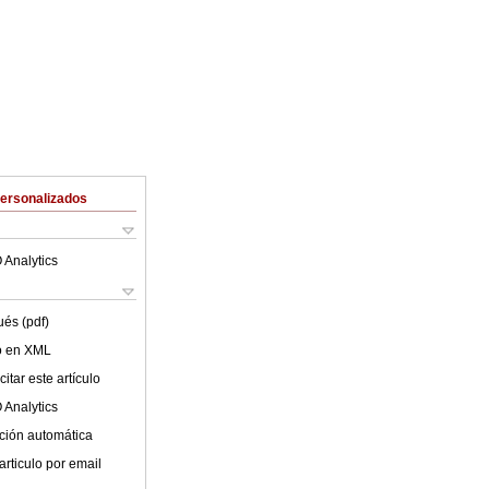
Personalizados
 Analytics
ués (pdf)
lo en XML
itar este artículo
 Analytics
ción automática
articulo por email