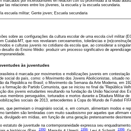
n marcados por incertidumbres en relación con su proximidad a la edad adulta 
gar las relaciones entre los jóvenes, la escuela y la escuela secundaria.
 la escuela militar; Gente joven; Escuela secundaria
exões sobre as configurações da cultura escolar de uma escola civil militar (
em Cuiabá-MT, que nos revelaram cerceamentos, tolerâncias e (re)constru
odos e culturas juvenis no cotidiano da escola que, ao considerar a singular
 o desafio do Ensino Médio: produzir um processo significativo de aprendiza
emporaneidade.
juventudes às juventudes
al brasileira é marcada por movimentos e mobilizações juvenis em contestação
e social do país, como: o Movimento dos Jovens Abolicionistas, situado no 
ão da República no Brasil; o Movimento da Semana da Arte Moderna, em 19
ou a formação do Partido Comunista, que se iniciou no final da “República Ve
ação dos jovens estudantes resultando na fundação da União Nacional dos 
seus membros perseguidos, torturados e mortos durante a Ditadura Militar d
mobilizações sociais de 2013, antecedentes à Copa do Mundo de Futebol FIF
es, que permeiam o imaginário social, e, em comum, alimentam modos e rep
Como também são lembradas com muito saudosismo por aqueles que afirmam 
ica, divulgado em mídias, em função de uma geração pretensamente desinteres
do estatuto de juventude na contemporaneidade expressa seu enquadramento,
1990
1996
1996
is e históricos (Pais,
; Margulis & Urresti,
; Levi & Schmitt,
; G