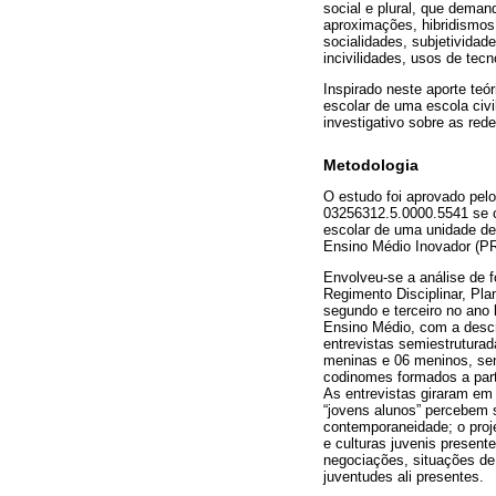
social e plural, que dema
aproximações, hibridismo
socialidades, subjetividad
incivilidades, usos de tec
Inspirado neste aporte teó
escolar de uma escola civ
investigativo sobre as rede
Metodologia
O estudo foi aprovado pe
03256312.5.0000.5541 se ca
escolar de uma unidade de 
Ensino Médio Inovador (
Envolveu-se a análise de 
Regimento Disciplinar, Pla
segundo e terceiro no ano 
Ensino Médio, com a descr
entrevistas semiestrutura
meninas e 06 meninos, send
codinomes formados a parti
As entrevistas giraram em
“jovens alunos” percebem 
contemporaneidade; o proj
e culturas juvenis presente
negociações, situações de
juventudes ali presentes.