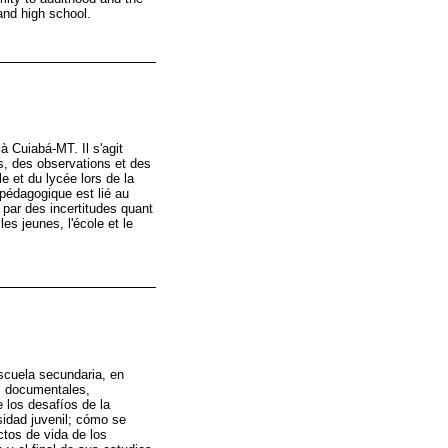
and high school.
 à Cuiabá-MT. Il s'agit
s, des observations et des
e et du lycée lors de la
 pédagogique est lié au
 par des incertitudes quant
les jeunes, l'école et le
escuela secundaria, en
es documentales,
 los desafíos de la
sidad juvenil; cómo se
ctos de vida de los