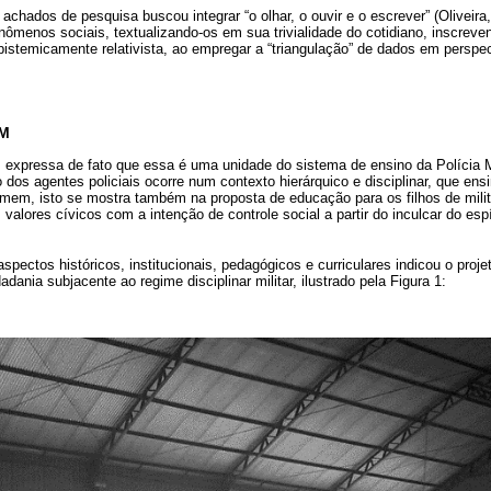
achados de pesquisa buscou integrar “o olhar, o ouvir e o escrever” (Oliveira
nômenos sociais, textualizando-os em sua trivialidade do cotidiano, inscrev
 epistemicamente relativista, ao empregar a “triangulação” de dados em perspe
CM
xpressa de fato que essa é uma unidade do sistema de ensino da Polícia M
s agentes policiais ocorre num contexto hierárquico e disciplinar, que ensi
mem, isto se mostra também na proposta de educação para os filhos de mili
valores cívicos com a intenção de controle social a partir do inculcar do espír
spectos históricos, institucionais, pedagógicos e curriculares indicou o proje
dadania subjacente ao regime disciplinar militar, ilustrado pela Figura 1: