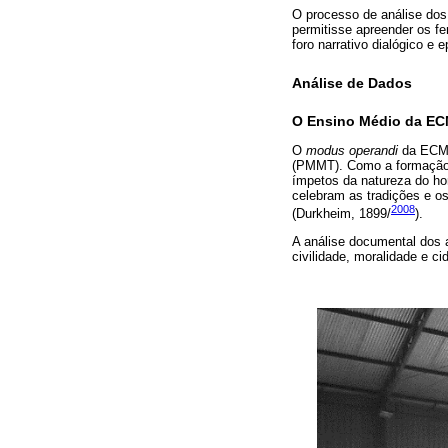
O processo de análise dos 
permitisse apreender os fe
foro narrativo dialógico e
Análise de Dados
O Ensino Médio da E
O
modus operandi
da ECM e
(PMMT). Como a formação do
ímpetos da natureza do ho
celebram as tradições e os 
2008
(Durkheim, 1899/
).
A análise documental dos a
civilidade, moralidade e ci