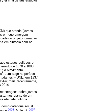
y el final de sus estudios
ECM) que atende “jovens
ções em que emergem
idade do projeto formativo
gens em sintonia com as
 aos estados políticos e
período de 1870 a 1880,
22; o Movimento
lha”, com auge no período
Estudantes – UNE, em 1937
e 1964; mais recentemente,
A 2014.
resentações sobre jovens
estarmos diante de um
sada pela política.
 como categoria social
2004
2007
roppo
; Melucci,
;