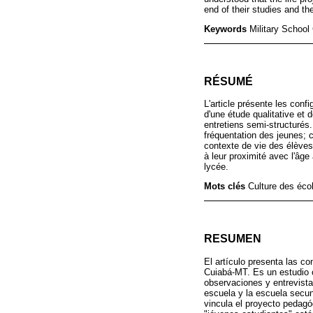
end of their studies and t
Keywords
Military School
RÉSUMÉ
L'article présente les confi
d'une étude qualitative et
entretiens semi-structurés.
fréquentation des jeunes; 
contexte de vie des élèves
à leur proximité avec l'âge 
lycée.
Mots clés
Culture des éco
RESUMEN
El artículo presenta las co
Cuiabá-MT. Es un estudio c
observaciones y entrevista
escuela y la escuela secun
vincula el proyecto pedagó