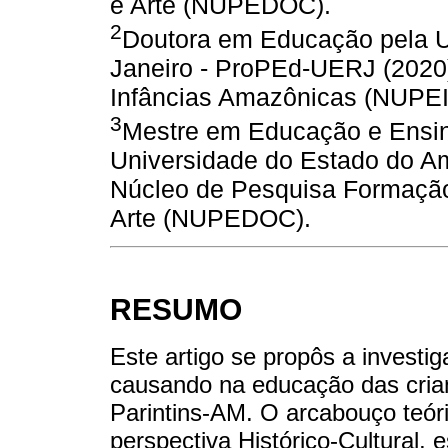
e Arte (NUPEDOC).
2
Doutora em Educação pela U
Janeiro - ProPEd-UERJ (2020
Infâncias Amazônicas (NUPEI
3
Mestre em Educação e Ensin
Universidade do Estado do 
Núcleo de Pesquisa Formação 
Arte (NUPEDOC).
RESUMO
Este artigo se propôs a invest
causando na educação das crian
Parintins-AM. O arcabouço teór
perspectiva Histórico-Cultural,