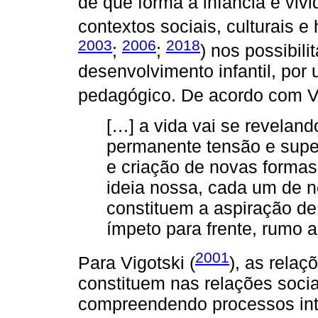
de que forma a infância é viv
contextos sociais, culturais e 
2003
2006
2018
;
;
) nos possibil
desenvolvimento infantil, por
pedagógico. De acordo com Vi
[…] a vida vai se revelan
permanente tensão e supe
e criação de novas forma
ideia nossa, cada um de 
constituem a aspiração de
ímpeto para frente, rumo a
2001
Para Vigotski (
), as relaç
constituem nas relações sociai
compreendendo processos inte