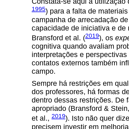
Constata-se aqui a utilização
1995
) para a falta de materiai
campanha de arrecadação de 
capacidade de iniciativa e d
2019
Bransford et al. (
), os
expe
cognitiva quando avaliam pro
interpretações e perspectivas
contatos externos também infl
campo.
Sempre há restrições em qualq
dos professores, há formas de
dentro dessas restrições. De fa
apropriado (Bransford & Ste
2019
et al.,
). Isto não quer di
precisem investir em melhoria