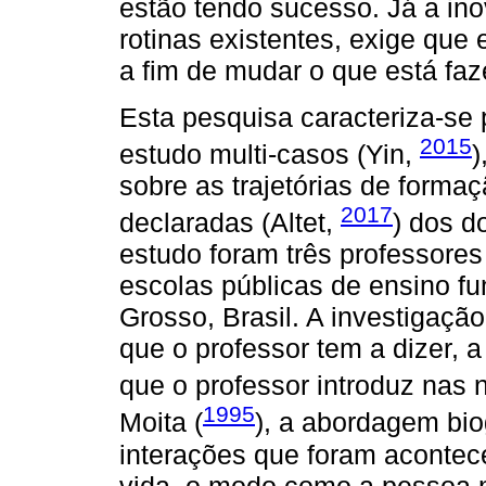
estão tendo sucesso. Já a ino
rotinas existentes, exige que 
a fim de mudar o que está fa
Esta pesquisa caracteriza-se p
2015
estudo multi-casos (Yin,
)
sobre as trajetórias de forma
2017
declaradas (Altet,
) dos d
estudo foram três professore
escolas públicas de ensino f
Grosso, Brasil. A investigação
que o professor tem a dizer, a
que o professor introduz nas 
1995
Moita (
), a abordagem bio
interações que foram acontec
vida, o modo como a pessoa 