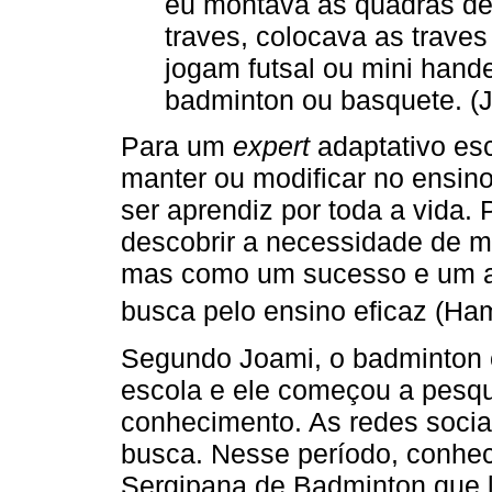
eu montava as quadras de 
traves, colocava as traves
jogam futsal ou mini hand
badminton ou basquete. (J
Para um
expert
adaptativo es
manter ou modificar no ensino
ser aprendiz por toda a vida. P
descobrir a necessidade de m
mas como um sucesso e um as
busca pelo ensino eficaz (Ha
Segundo Joami, o badminton 
escola e ele começou a pesqui
conhecimento. As redes socia
busca. Nesse período, conhe
Sergipana de Badminton que l