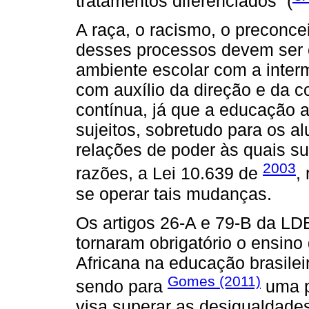
tratamentos diferenciados” (
A raça, o racismo, o preconce
desses processos devem ser 
ambiente escolar com a inter
com auxílio da direção e da 
contínua, já que a educação a
sujeitos, sobretudo para os 
relações de poder às quais s
2003
razões, a Lei 10.639 de
,
se operar tais mudanças.
Os artigos 26-A e 79-B da LDB
tornaram obrigatório o ensino d
Africana na educação brasilei
Gomes (2011)
sendo para
uma po
visa superar as desigualdades