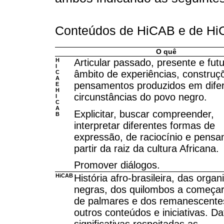
Conteúdos de HiCAB e de H
O quê
H
Articular passado, presente e fut
I
âmbito de experiências, construç
C
A
pensamentos produzidos em dife
E
H
circunstâncias do povo negro.
I
C
A
Explicitar, buscar compreender,
B
interpretar diferentes formas de
expressão, de raciocínio e pens
partir da raiz da cultura Africana.
Promover diálogos.
HiCAB
História afro-brasileira, das orga
negras, dos quilombos a começar
de palmares e dos remanescente
outros conteúdos e iniciativas. Da