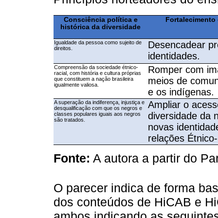
Consciência política e
Fortalecimento 
histórica da diversidade
Igualdade da pessoa como sujeito de
Desencadear pr
direitos.
identidades.
Compreensão da sociedade étnico-
Romper com ima
racial, com história e cultura próprias
meios de comun
que constituem a nação brasileira
igualmente valiosa.
e os indígenas.
A superação da indiferença, injustiça e
Ampliar o acess
desqualificação com que os negros e
diversidade da 
classes populares iguais aos negros
são tratados.
novas identida
relações Étnico-
Fonte:
A autora a partir do Pa
O parecer indica de forma bas
dos conteúdos de HiCAB e Hi
ambos indicando as seguinte