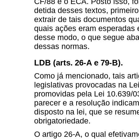
CF/88 e o ECA. Posto isso, f
detida desses textos, primeir
extrair de tais documentos qua
quais ações eram esperadas e
desse modo, o que segue aba
dessas normas.
LDB (arts. 26-A e 79-B).
Como já mencionado, tais arti
legislativas provocadas na Le
promovidas pela Lei 10.639/03
parecer e a resolução indica
disposto na lei, que se resum
obrigatoriedade.
O artigo 26-A, o qual efetiva