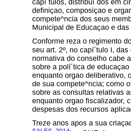
capí´tulos, distribuí´dos em c
definiçao, composiçao e organ
compete^ncia dos seus membr
Municipal de Educaçao e das d
Conforme reza o regimento d
seu art. 2º, no capí´tulo I, d
normativa do conselho cabe a
sobre a polí´tica de educaçao
enquanto orgao deliberativo, 
de sua compete^ncia; como or
sobre as consultas relativas 
enquanto orgao fiscalizador, 
despesas dos recursos aplica
Treze anos apos a sua criaçao
SALES, 2014