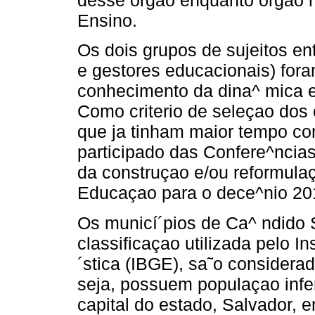
desse orgao enquanto orgao n
Ensino.
Os dois grupos de sujeitos en
e gestores educacionais) for
conhecimento da dina^ mica 
Como criterio de seleçao dos
que ja tinham maior tempo co
participado das Confere^ncia
da construçao e/ou reformula
Educaçao para o dece^nio 2
Os municí´pios de Ca^ ndido 
classificaçao utilizada pelo In
´stica (IBGE), sa˜o consider
seja, possuem populaçao infer
capital do estado, Salvador, 