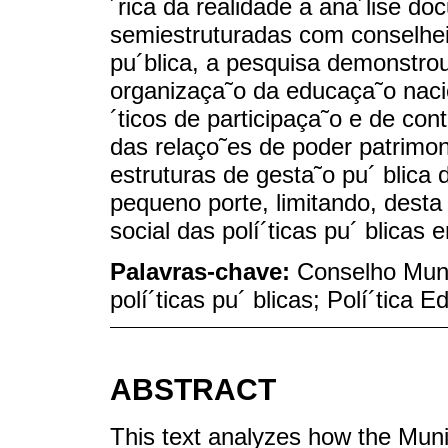
´rica da realidade a ana´lise do
semiestruturadas com conselhei
pu´blica, a pesquisa demonstro
organizaça˜o da educaça˜o naci
´ticos de participaça˜o e de cont
das relaço˜es de poder patrimon
estruturas de gesta˜o pu´ blica
pequeno porte, limitando, desta 
social das polí´ticas pu´ blicas
Palavras-chave:
Conselho Muni
polí´ticas pu´ blicas; Polí´tica 
ABSTRACT
This text analyzes how the Muni