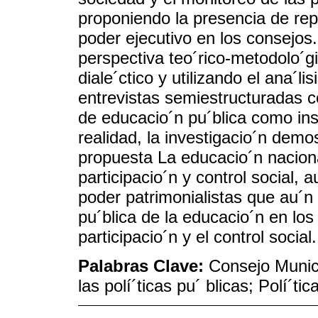
proponiendo la presencia de repr
poder ejecutivo en los consejos
perspectiva teo´rico-metodolo´gi
diale´ctico y utilizando el ana´l
entrevistas semiestructuradas c
de educacio´n pu´blica como in
realidad, la investigacio´n demo
propuesta La educacio´n nacion
participacio´n y control social, 
poder patrimonialistas que au´n 
pu´blica de la educacio´n en los
participacio´n y el control socia
Palabras Clave:
Consejo Munici
las polí´ticas pu´ blicas; Polí´ti