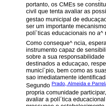
portanto, os CMEs se constit
civil que tenta avaliar as pos
gestao municipal de educaçao
ser um importante mecanismo 
polí´ticas educacionais no a^ 
Como conseque^ ncia, esper
instrumento capaz de sensibil
sobre a sua responsabilidade
destinados a educaçao, respe
municí´pio, bem como as suas
sao imediatamente identifica
Prado, Almeida e Parrel
Segundo
propria comunidade participar, 
avaliar a polí´tica educaciona
pressupoe o estabelecimento 