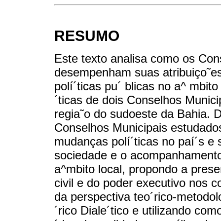
RESUMO
Este texto analisa como os Con
desempenham suas atribuiço˜es 
polí´ticas pu´ blicas no a^ mbito
´ticas de dois Conselhos Munic
regia˜o do sudoeste da Bahia. D
Conselhos Municipais estudado
mudanças polí´ticas no paí´s e 
sociedade e o acompanhamento 
a^mbito local, propondo a pres
civil e do poder executivo nos co
da perspectiva teo´rico-metodol
´rico Diale´tico e utilizando c