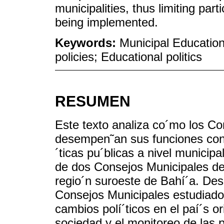
municipalities, thus limiting part
being implemented.
Keywords:
Municipal Education 
policies; Educational politics
RESUMEN
Este texto analiza co´mo los C
desempen˜an sus funciones con r
´ticas pu´blicas a nivel municipal
de dos Consejos Municipales de
regio´n suroeste de Bahí´a. Desd
Consejos Municipales estudiado
cambios polí´ticos en el paí´s or
sociedad y el monitoreo de las po