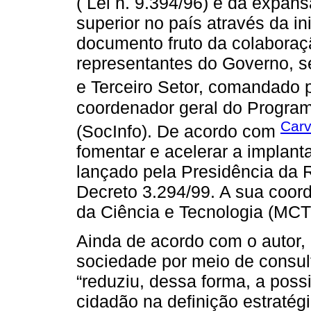
( Lei n. 9.394/96) e da expan
superior no país através da in
documento fruto da colabora
representantes do Governo, s
e Terceiro Setor, comandado 
coordenador geral do Progra
Carv
(SocInfo). De acordo com
fomentar e acelerar a implant
lançado pela Presidência da R
Decreto 3.294/99. A sua coor
da Ciência e Tecnologia (MCT
Ainda de acordo com o autor
sociedade por meio de consul
“reduziu, dessa forma, a possi
cidadão na definição estratég