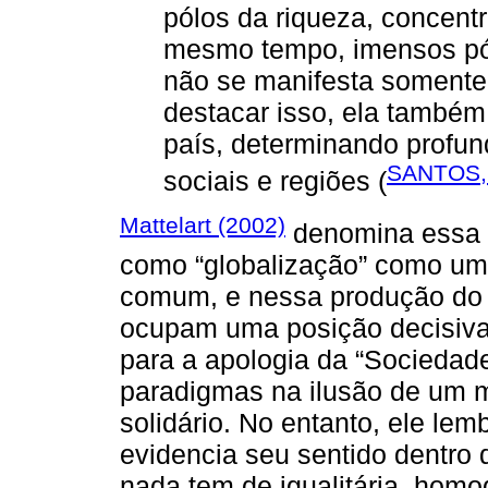
pólos da riqueza, concent
mesmo tempo, imensos pól
não se manifesta somente 
destacar isso, ela também
país, determinando profun
SANTOS, 
sociais e regiões (
Mattelart (2002)
denomina essa 
como “globalização” como um
comum, e nessa produção do i
ocupam uma posição decisiva 
para a apologia da “Sociedade
paradigmas na ilusão de um mu
solidário. No entanto, ele le
evidencia seu sentido dentro 
nada tem de igualitária, homo