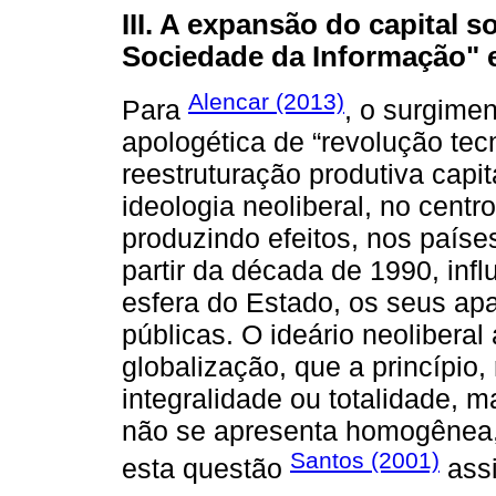
III. A expansão do capital 
Sociedade da Informação" 
Alencar (2013)
Para
, o surgime
apologética de “revolução te
reestruturação produtiva capi
ideologia neoliberal, no cent
produzindo efeitos, nos países
partir da década de 1990, inf
esfera do Estado, os seus apa
públicas. O ideário neolibera
globalização, que a princípio,
integralidade ou totalidade,
não se apresenta homogênea, 
Santos (2001)
esta questão
assi