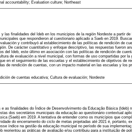
al accountability; Evaluation culture; Northeast
s y las finalidades del Ideb en los municipios de la región Nordeste a partir d
unicipales que respondieron al cuestionario aplicado a Saeb en 2019. Busca
evaluación y contribuyó al establecimiento de las políticas de rendición de cu
gión. De carácter cuantitativo y enfoque descriptivo, las respuestas fueron an
os del Ideb, este último en asociación con las políticas de rendición de cue
cultura de evaluación a nivel municipal, con formas de uso compartidas por la
ue en el seguimiento de las escuelas y el establecimiento de objetivos de r
idas de rendición de cuentas, con un impacto material en las escuelas y los pr
dición de cuentas educativa; Cultura de evaluación; Nordeste
s e as finalidades do Índice de Desenvolvimento da Educação Básica (Ideb) 
ostas dos secretários municipais da educação ao questionário contextual apl
ica (Saeb) em 2019. A tentativa de entender como os municípios que compõ
midade do encerramento do ciclo de metas projetadas até 2021 é, portanto, ex
esse índice na gestão da educação municipal no período de sua implementaç
 reorientou as práticas de avaliação e/ou contribuiu para a instituição de po