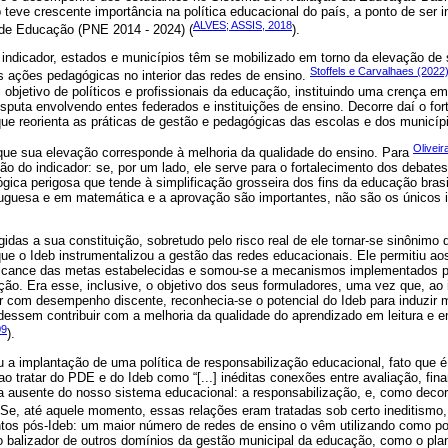
teve crescente importância na política educacional do país, a ponto de ser in
ALVES; ASSIS, 2018
de Educação (PNE 2014 - 2024) (
).
 indicador, estados e municípios têm se mobilizado em torno da elevação de 
Stoffels e Carvalhaes (2022
 ações pedagógicas no interior das redes de ensino.
l objetivo de políticos e profissionais da educação, instituindo uma crença e
puta envolvendo entes federados e instituições de ensino. Decorre daí o for
ue reorienta as práticas de gestão e pedagógicas das escolas e dos municíp
Oliveir
e que sua elevação corresponde à melhoria da qualidade do ensino. Para
 do indicador: se, por um lado, ele serve para o fortalecimento dos debates 
ógica perigosa que tende à simplificação grosseira dos fins da educação brasil
rtuguesa e em matemática e a aprovação são importantes, não são os únicos 
gidas a sua constituição, sobretudo pelo risco real de ele tornar-se sinônimo
ue o Ideb instrumentalizou a gestão das redes educacionais. Ele permitiu aos
 alcance das metas estabelecidas e somou-se a mecanismos implementados p
ação. Era esse, inclusive, o objetivo dos seus formuladores, uma vez que, ao
r com desempenho discente, reconhecia-se o potencial do Ideb para induzir 
dessem contribuir com a melhoria da qualidade do aprendizado em leitura e
09
).
ou a implantação de uma política de responsabilização educacional, fato qu
 ao tratar do PDE e do Ideb como “[...] inéditas conexões entre avaliação, fi
a ausente do nosso sistema educacional: a responsabilização, e, como decor
. Se, até aquele momento, essas relações eram tratadas sob certo ineditism
tos pós-Ideb: um maior número de redes de ensino o vêm utilizando como pol
 balizador de outros domínios da gestão municipal da educação, como o plan