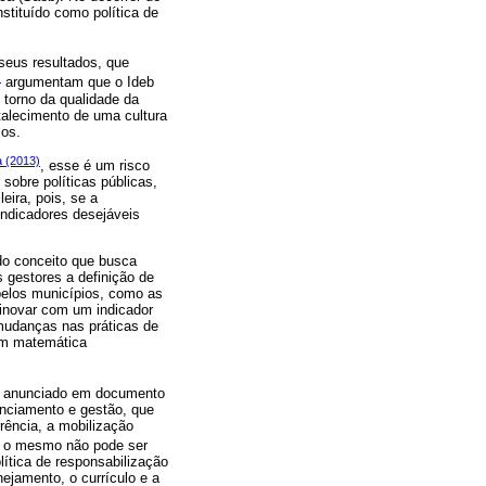
stituído como política de
seus resultados, que
)
argumentam que o Ideb
m torno da qualidade da
talecimento de uma cultura
ios.
a (2013)
, esse é um risco
sobre políticas públicas,
eira, pois, se a
indicadores desejáveis
 do conceito que busca
 gestores a definição de
elos municípios, como as
 inovar com um indicador
mudanças nas práticas de
 em matemática
e é anunciado em documento
nanciamento e gestão, que
rência, a mobilização
o, o mesmo não pode ser
ítica de responsabilização
ejamento, o currículo e a