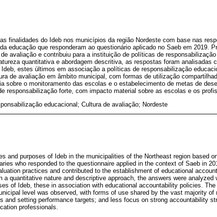
 as finalidades do Ideb nos municípios da região Nordeste com base nas res
s da educação que responderam ao questionário aplicado no Saeb em 2019. P
 de avaliação e contribuiu para a instituição de políticas de responsabilizaçã
natureza quantitativa e abordagem descritiva, as respostas foram analisadas
 Ideb, estes últimos em associação a políticas de responsabilização educac
tura de avaliação em âmbito municipal, com formas de utilização compartilha
cia sobre o monitoramento das escolas e o estabelecimento de metas de de
de responsabilização forte, com impacto material sobre as escolas e os profi
ponsabilização educacional; Cultura de avaliação; Nordeste
s and purposes of Ideb in the municipalities of the Northeast region based o
aries who responded to the questionnaire applied in the context of Saeb in 2
luation practices and contributed to the establishment of educational accounta
th a quantitative nature and descriptive approach, the answers were analyzed 
ses of Ideb, these in association with educational accountability policies. The
unicipal level was observed, with forms of use shared by the vast majority of m
 and setting performance targets; and less focus on strong accountability str
cation professionals.