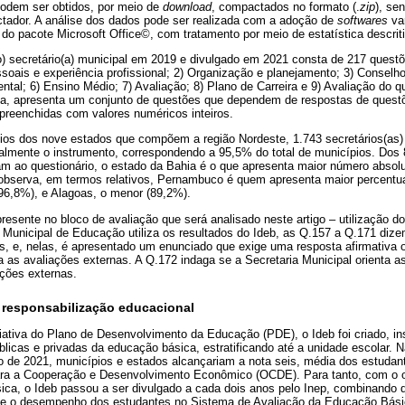
odem ser obtidos, por meio de
download
, compactados no formato (.
zip
), se
ador. A análise dos dados pode ser realizada com a adoção de
softwares
var
do pacote Microsoft Office©, com tratamento por meio de estatística descrit
(o) secretário(a) municipal em 2019 e divulgado em 2021 consta de 217 ques
ssoais e experiência profissional; 2) Organização e planejamento; 3) Consel
ental; 6) Ensino Médio; 7) Avaliação; 8) Plano de Carreira e 9) Avaliação do q
ica, apresenta um conjunto de questões que dependem de respostas de quest
preenchidas com valores numéricos inteiros.
pios dos nove estados que compõem a região Nordeste, 1.743 secretários(as
ialmente o instrumento, correspondendo a 95,5% do total de municípios. Dos 
m ao questionário, o estado da Bahia é o que apresenta maior número absolut
observa, em termos relativos, Pernambuco é quem apresenta maior percentua
(96,8%), e Alagoas, o menor (89,2%).
resente no bloco de avaliação que será analisado neste artigo – utilização d
a Municipal de Educação utiliza os resultados do Ideb, as Q.157 a Q.171 diz
os, e, nelas, é apresentado um enunciado que exige uma resposta afirmativa 
 as avaliações externas. A Q.172 indaga se a Secretaria Municipal orienta a
ações externas.
a responsabilização educacional
iativa do Plano de Desenvolvimento da Educação (PDE), o Ideb foi criado, in
licas e privadas da educação básica, estratificando até a unidade escolar. 
no de 2021, municípios e estados alcançariam a nota seis, média dos estuda
ra a Cooperação e Desenvolvimento Econômico (OCDE). Para tanto, com o obj
ica, o Ideb passou a ser divulgado a cada dois anos pelo Inep, combinando 
 e o desempenho dos estudantes no Sistema de Avaliação da Educação Básic