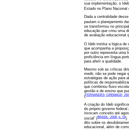
sua implementação, o Ideb 
Estado no Plano Nacional 
Dada a centralidade desse
pautam o planejamento das
se transformou no principa
educação que criou uma dis
de avaliação educacional q
O Ideb institui a lógica d
que acompanha a proposição
por outro representa uma l
proficiência em língua po
para aferir a qualidade.
Mesmo sob as críticas diri
medir, não se pode negar q
estratégias de ação para
políticas de responsabiliz
que combinou fluxo escola
gestão e de ensino que pu
FERNANDES; GREMAUD, 20
(
A criação do Ideb signific
do próprio governo federal
invocam conceito até agor
BRASIL, 2008, p. 19
social” (
)
dito sobre os desdobramen
educacional, além de como