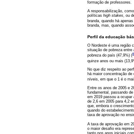
formação de professores.
A responsabilização, como
políticas
high stakes
, ou d
branda, quando há apenas 
branda, mas, quando associ
Perfil da educação bás
O Nordeste é uma região 
situação de pobreza entre
I
pobreza do país (47,9%) (
quinze anos ou mais (13,9
No que diz respeito ao per
há maior concentração de e
níveis, em que o 1 é o ma
Entre os anos de 2005 e 2
fundamental, passando de 
em 2019 passou a ocupar a 
de 2,6 em 2005 para 4,2 e
que, embora o crescimento
quando do estabelecimento 
taxa de aprovação no ensin
A taxa de aprovação em 2
o maior desafio era repres
tanto nos anos iniciais c