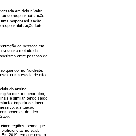
gorizada em dois níveis:
, ou de responsabilização
a uma responsabilização
 responsabilização forte.
centração de pessoas em
entra quase metade da
fabetismo entre pessoas de
gião quando, no Nordeste,
Inse), numa escala de oito
ciais do ensino
 região com o menor Ideb,
nais é similar, tendo saído
ntanto, importa destacar
ressivo, a situação
s componentes do Ideb:
 Saeb.
 cinco regiões, sendo que
 proficiências no Saeb,
s. Em 2019, em que pese a