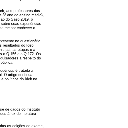
aeb, aos professores das
e 3º ano do ensino médio),
ição do Saeb 2019, o
s sobre suas experiências
sse melhor conhecer a
 presente no questionário
s resultados do Ideb;
icipal, as etapas e a
as a Q.156 e a Q.172. Os
quisadores a respeito do
pública.
quência, é tratada a
. O artigo continua
e políticos do Ideb na
se de dados do Instituto
os à luz de literatura
todas as edições do exame,