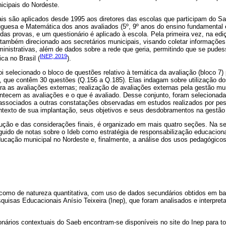
icipais do Nordeste.
ais são aplicados desde 1995 aos diretores das escolas que participam do S
tuguesa e Matemática dos anos avaliados (5º, 9º anos do ensino fundamental 
das provas, e um questionário é aplicado à escola. Pela primeira vez, na ed
i também direcionado aos secretários municipais, visando coletar informaçõe
dministrativas, além de dados sobre a rede que geria, permitindo que se pude
INEP, 2019
ca no Brasil (
).
oi selecionado o bloco de questões relativo à temática da avaliação (bloco 7)
, que contêm 30 questões (Q.156 a Q.185). Elas indagam sobre utilização do
a as avaliações externas; realização de avaliações externas pela gestão mun
ntecem as avaliações e o que é avaliado. Desse conjunto, foram selecionad
associados a outras constatações observadas em estudos realizados por pes
ntexto de sua implantação, seus objetivos e seus desdobramentos na gestão 
dução e das considerações finais, é organizado em mais quatro seções. Na se
uido de notas sobre o Ideb como estratégia de responsabilização educacional
ducação municipal no Nordeste e, finalmente, a análise dos usos pedagógicos 
 como de natureza quantitativa, com uso de dados secundários obtidos em ba
uisas Educacionais Anísio Teixeira (Inep), que foram analisados e interpretad
.
nários contextuais do Saeb encontram-se disponíveis no site do Inep para 