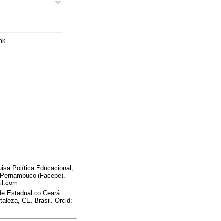
nk
sa Política Educacional,
 Pernambuco (Facepe).
il.com
de Estadual do Ceará
leza, CE. Brasil. Orcid: