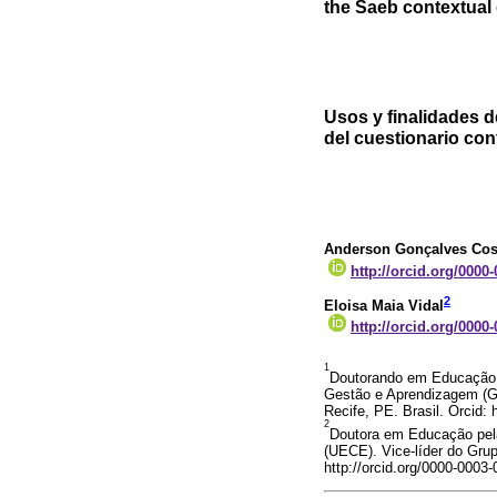
the Saeb contextual 
Usos y finalidades d
del cuestionario con
Anderson Gonçalves Cos
http://orcid.org/0000
2
Eloisa Maia Vidal
http://orcid.org/0000
1
Doutorando em Educação p
Gestão e Aprendizagem (G
Recife, PE. Brasil. Orcid
2
Doutora em Educação pela
(UECE). Vice-líder do Gru
http://orcid.org/0000-000