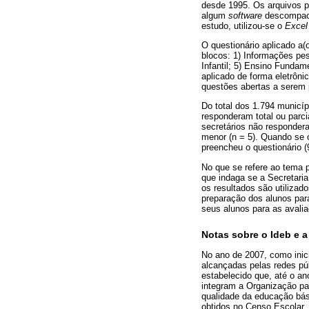
desde 1995. Os arquivos p
algum
software
descompact
estudo, utilizou-se o
Excel
O questionário aplicado a
blocos: 1) Informações pe
Infantil; 5) Ensino Fundam
aplicado de forma eletrôn
questões abertas a serem 
Do total dos 1.794 municí
responderam total ou parc
secretários não respondera
menor (n = 5). Quando se 
preencheu o questionário 
No que se refere ao tema p
que indaga se a Secretari
os resultados são utilizad
preparação dos alunos para
seus alunos para as avali
Notas sobre o Ideb e 
No ano de 2007, como inic
alcançadas pelas redes púb
estabelecido que, até o a
integram a Organização pa
qualidade da educação bás
obtidos no Censo Escolar,