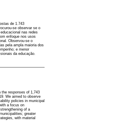
postas de 1.743
rocurou-se observar se o
o educacional nas redes
 com enfoque nos usos
ional. Observou-se o
das pela ampla maioria dos
sempenho; e menor
ssionais da educação.
n the responses of 1,743
019. We aimed to observe
bility policies in municipal
with a focus on
 strengthening of a
unicipalities; greater
ategies, with material