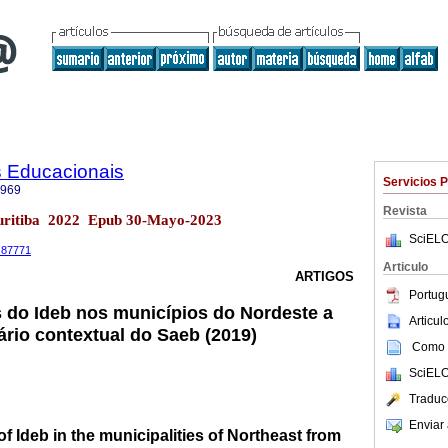
as Educacionais
Servicios 
1969
Revista
 Curitiba 2022 Epub 30-Mayo-2023
SciELO
0.87771
Articulo
ARTIGOS
Portug
s do Ideb nos municípios do Nordeste a
Articu
ário contextual do Saeb (2019)
Como c
SciELO
Traduc
Enviar 
 Ideb in the municipalities of Northeast from