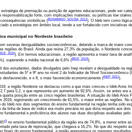
 estratégia de premiação ou punição de agentes educacionais, pode ser cate
e responsabilização forte, com implicações materiais; ou políticas
low stakes
BONAMINO; SOUSA, 2012
consequências simbólicas (
). O Ideb tem como lógic
ado a estratégias em âmbito local, tende a ser fortalecido com iniciativas de
ica municipal no Nordeste brasileiro
com severas desigualdades socioeconômicas, detendo a marca de maior con
 as regiões do Brasil. Ainda que reúna 27,3% da população, o Nordeste conc
BGE, 2020
). Em termos educacionais, a região apresenta a maior taxa de anal
IBGE, 2019
%), superando a média nacional de 6,6% (
).
fil dos estudantes, dados divulgados pelo Inep revelam a desigualdade na re
studantes de 5º e 9º ano no nível 2 do Indicador de Nível Socioeconômico (
INEP, 2021
is desfavorecido, e o 8, o mais favorecido economicamente (
).
019, a região Nordeste se destacou como a que mais cresceu o Ideb Anos Ini
2,7 para 5,2, o que representa um aumento de 92,6%. Assim, se antes era a
quarta posição entre as cinco regiões brasileiras. A situação do Ideb Anos Fi
m 2019, registrando um crescimento de 61,5%, o maior entre as regiões. No e
 do Ideb nos dois segmentos do ensino fundamental na região tenha sido exp
da linha de base do índice era muito precária no que dizia respeito aos doi
o fundamental e proficiência dos alunos nas duas disciplinas avaliadas pelo
3
007
no ensino fundamental público da região era de 74,8%, a menor entre as
entado pela taxa de reprovação, que chegava a 16,2%. No que diz respeito às
omo finais do ensino fundamental, a região apresentava os menores resultado