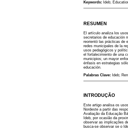
Keywords:
Ideb; Education
RESUMEN
El artículo analiza los uso
secretarios de educación m
reorientó las prácticas de 
redes municipales de la re
usos pedagógicos y polític
el fortalecimiento de una 
municipios; un mayor enfoq
énfasis en estrategias sól
educación.
Palabras Clave:
Ideb; Ren
INTRODUÇÃO
Este artigo analisa os uso
Nordeste a partir das resp
Avaliação da Educação Bás
Ideb, por ocasião da proxi
observar as implicações d
busca-se observar se o Ideb