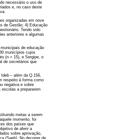
ndo necessário o uso de
iados e, no caso deste
iva.
tões organizadas em nove
hos de Gestão; 4) Educação
uestionário. Tendo sido
ões anteriores e algumas
) municipais de educação
80 municípios cujos
o (n = 15), e Sergipe, o
l de secretários que
o Ideb – além da Q.156,
em respeito à forma como
ou negativa e sobre
s escolas a prepararem
stituindo metas a serem
Naquele momento, foi
ntes dos países que
etivo de aferir a
dados sobre aprovação,
a (Saeb). No decorrer de