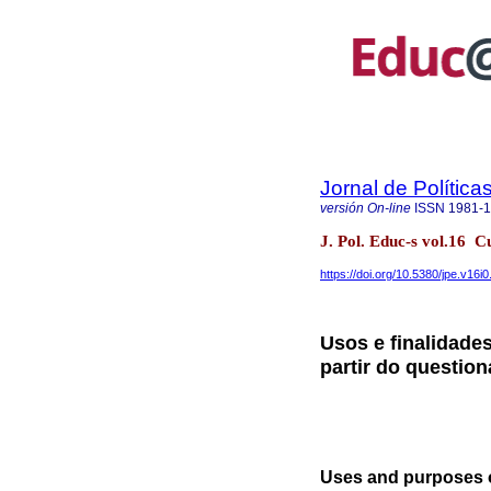
Jornal de Polític
versión On-line
ISSN
1981-
J. Pol. Educ-s vol.16
https://doi.org/10.5380/jpe.v16i
Usos e finalidade
partir do question
Uses and purposes of