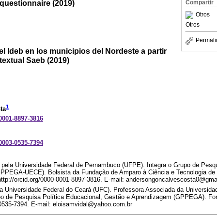
questionnaire (2019)
Compartir
Otros
Otros
Permali
el Ideb en los municipios del Nordeste a partir
textual Saeb (2019)
1
ta
-0001-8897-3816
-0003-0535-7394
ela Universidade Federal de Pernambuco (UFPE). Integra o Grupo de Pesqui
PPEGA-UECE). Bolsista da Fundação de Amparo à Ciência e Tecnologia de
: http://orcid.org/0000-0001-8897-3816. E-mail: andersongoncalvescosta0@gma
 Universidade Federal do Ceará (UFC). Professora Associada da Universida
po de Pesquisa Política Educacional, Gestão e Aprendizagem (GPPEGA). Forta
3-0535-7394. E-mail: eloisamvidal@yahoo.com.br