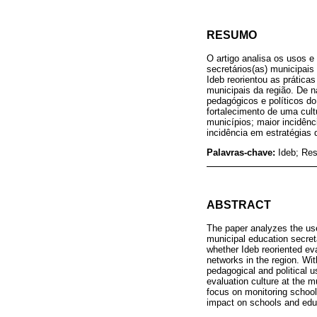
RESUMO
O artigo analisa os usos e
secretários(as) municipai
Ideb reorientou as práticas
municipais da região. De 
pedagógicos e políticos do
fortalecimento de uma cul
municípios; maior incidên
incidência em estratégias 
Palavras-chave:
Ideb; Res
ABSTRACT
The paper analyzes the use
municipal education secret
whether Ideb reoriented eva
networks in the region. Wi
pedagogical and political u
evaluation culture at the m
focus on monitoring schools
impact on schools and edu