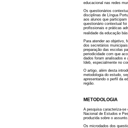
educacional nas redes mun
Os questionários contextu
disciplinas de Língua Por
aos alunos que participam 
questionário contextual fo
profissionais e práticas a
realidade da educação bási
Para atender ao objetivo, f
dos secretários municipais
preparação das escolas par
periodicidade com que aco
dados foram analisados e 
Ideb, especialmente no co
O artigo, além desta intro
metodologia do estudo, seg
apresentando o perfil da e
região.
METODOLOGIA
A pesquisa caracteriza-se
Nacional de Estudos e Pesq
produzida sobre o assunto
Os microdados dos questio