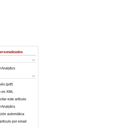
Personalizados
 Analytics
ués (pdf)
lo en XML
itar este artículo
 Analytics
ción automática
articulo por email