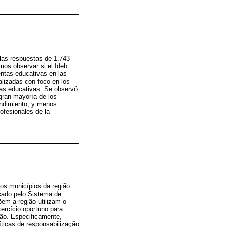
e las respuestas de 1.743
mos observar si el Ideb
entas educativas en las
alizadas con foco en los
ntas educativas. Se observó
 gran mayoría de los
endimiento; y menos
ofesionales de la
nos municípios da região
icado pelo Sistema de
em a região utilizam o
ercício oportuno para
ão. Especificamente,
líticas de responsabilização