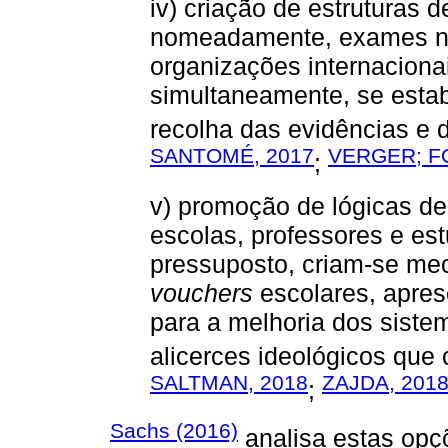
iv) criação de estruturas 
nomeadamente, exames na
organizações internaciona
simultaneamente, se esta
recolha das evidências e
SANTOMÉ, 2017
VERGER; F
;
v) promoção de lógicas de
escolas, professores e es
pressuposto, criam-se m
vouchers
escolares, apre
para a melhoria dos siste
alicerces ideológicos que
SALTMAN, 2018
ZAJDA, 201
;
Sachs (2016)
analisa estas opçõ