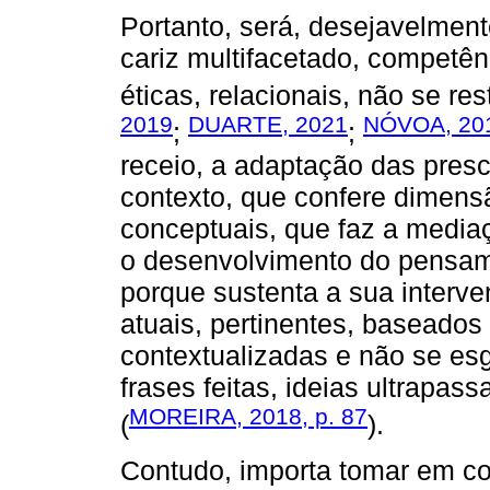
Portanto, será, desejavelment
cariz multifacetado, competênci
éticas, relacionais, não se res
2019
DUARTE, 2021
NÓVOA, 20
;
;
receio, a adaptação das presc
contexto, que confere dimens
conceptuais, que faz a media
o desenvolvimento do pensame
porque sustenta a sua inter
atuais, pertinentes, baseados
contextualizadas e não se es
frases feitas, ideias ultrapa
MOREIRA, 2018, p. 87
(
).
Contudo, importa tomar em c