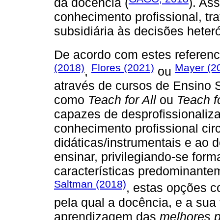
da docência (
). As
conhecimento profissional, t
subsidiária às decisões hete
De acordo com estes referen
(2018)
Flores (2021)
Mayer (2
,
ou
através de cursos de Ensino S
como
Teach for All
ou
Teach f
capazes de desprofissionaliza
conhecimento profissional cir
didáticas/instrumentais e ao 
ensinar, privilegiando-se for
características predominante
Saltman (2018)
, estas opções c
pela qual a docência, e a su
aprendizagem das
melhores p