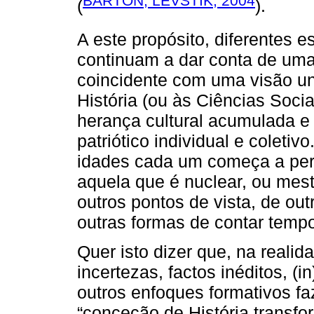
BARTON; LEVSTIK, 2004
(
).
A este propósito, diferentes e
continuam a dar conta de uma
coincidente com uma visão u
História (ou às Ciências Soci
herança cultural acumulada e
patriótico individual e colet
idades cada um começa a perfi
aquela que é nuclear, ou mes
outros pontos de vista, de out
outras formas de contar tempo
Quer isto dizer que, na real
incertezas, factos inéditos, (i
outros enfoques formativos f
“conceção de História transf