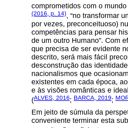
comprometidos com o mundo a
(2016, p. 14)
, “no transformar u
por vezes, preconceituoso) nu
competências para pensar hi
de um outro Humano”. Com efe
que precisa de ser evidente no
descrito, será mais fácil pre
desconstrução das identidade
nacionalismos que ocasionam 
existentes em cada época, ao
e às visões românticas e ide
ALVES, 2016
BARCA, 2019
MOR
(
;
;
Em jeito de súmula da perspet
conveniente terminar esta su