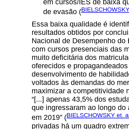
em cursos/IES de baixa qu
BIELSCHOWSKY et
de evasão (
Essa baixa qualidade é identif
resultados obtidos por concl
Nacional de Desempenho do 
com cursos presenciais das 
muito deficitária dos matricu
oferecidos e propagandeados 
desenvolvimento de habilida
voltados às demandas do merc
maximizar a competitividade 
“[...] apenas 43,5% dos estud
que ingressaram ao longo do 
BIELSCHOWSKY et. al.
em 2019” (
privadas há um quadro extrem