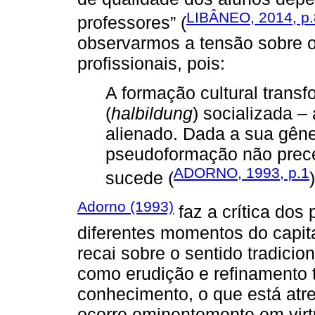
LIBÂNEO, 2014, p
professores” (
observarmos a tensão sobre o
profissionais, pois:
A formação cultural tran
(
halbildung
) socializada –
alienado. Dada a sua gêne
pseudoformação não prece
ADORNO, 1993, p.1
sucede (
)
Adorno (1993)
faz a crítica dos
diferentes momentos do capita
recai sobre o sentido tradicio
como erudição e refinamento 
conhecimento, o que está atre
ocorre eminentemente em virtu