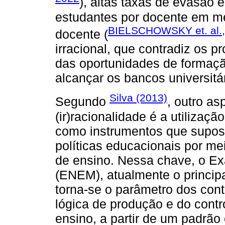
), altas taxas de evasão 
estudantes por docente em mé
BIELSCHOWSKY et. al.,
docente (
irracional, que contradiz os 
das oportunidades de formaç
alcançar os bancos universitár
Silva (2013)
Segundo
, outro as
(ir)racionalidade é a utilizaç
como instrumentos que supos
políticas educacionais por me
de ensino. Nessa chave, o E
(ENEM), atualmente o princip
torna-se o parâmetro dos con
lógica de produção e do contr
ensino, a partir de um padrão