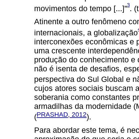
3
movimentos do tempo [...]”
. 
Atinente a outro fenômeno c
internacionais, a globalização
interconexões econômicas e p
uma crescente interdependênc
produção do conhecimento e 
não é isenta de desafios, esp
perspectiva do Sul Global e n
cujos atores sociais buscam 
soberania como constantes pr
armadilhas da modernidade (
PRASHAD, 2012
(
).
Para abordar este tema, é n
aproximação do que seria o c