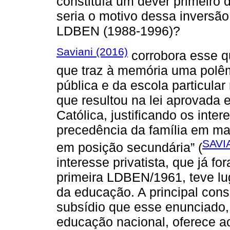
constituía um dever primeiro 
seria o motivo dessa inversão
LDBEN (1988-1996)?
Saviani (2016)
corrobora esse 
que traz à memória uma polêm
pública e da escola particula
que resultou na lei aprovada 
Católica, justificando os inter
precedência da família em ma
SAVI
em posição secundária” (
interesse privatista, que já f
primeira LDBEN/1961, teve lug
da educação. A principal con
subsídio que esse enunciado, 
educação nacional, oferece aos