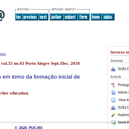
Services 
2582
Journal
vol.33 no.03 Porto Alegre Sept./Dec. 2010
SciELO
 em torno da formação inicial de
Article
Portug
Article
eacher education.
How to 
SciELO
Automat
Send th
© 2026
PUC-RS