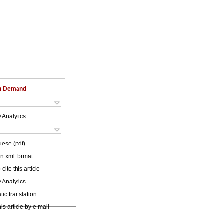
on Demand
 Analytics
uese (pdf)
 in xml format
cite this article
 Analytics
ic translation
is article by e-mail