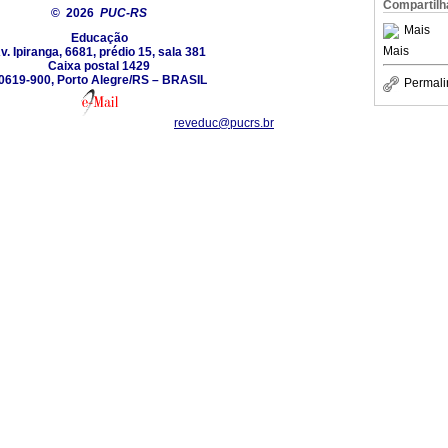
Compartilh
© 2026
PUC-RS
Mais
Educação
Mais
v. Ipiranga, 6681, prédio 15, sala 381
Caixa postal 1429
0619-900, Porto Alegre/RS – BRASIL
Permali
reveduc@pucrs.br