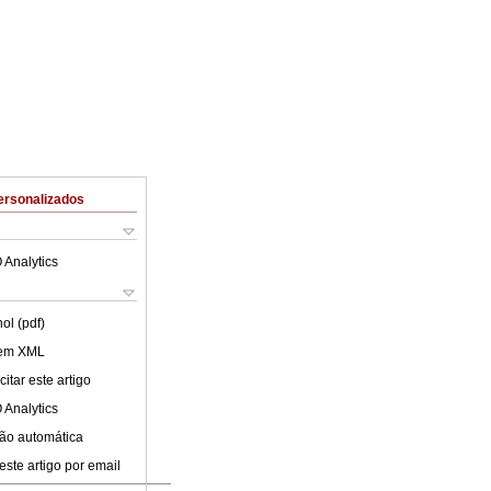
ersonalizados
 Analytics
ol (pdf)
 em XML
itar este artigo
 Analytics
ão automática
este artigo por email