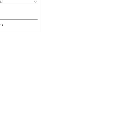
ar
nk