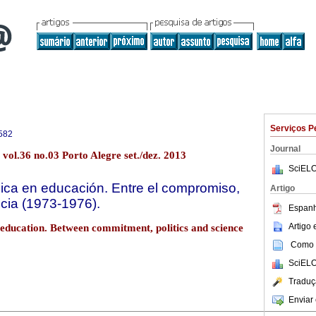
Serviços P
582
Journal
vol.36 no.03 Porto Alegre set./dez. 2013
SciELO
ica en educación. Entre el compromiso,
Artigo
encia (1973-1976).
Espanh
Artigo
education. Between commitment, politics and science
Como c
SciELO
Traduç
Enviar 