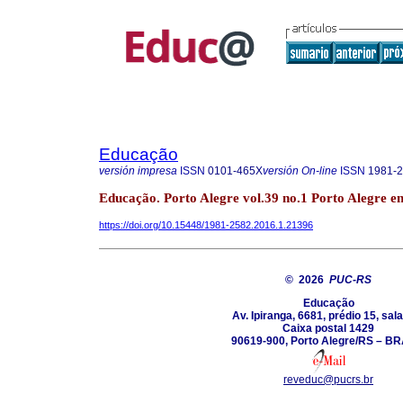
Educação
versión impresa
ISSN
0101-465X
versión On-line
ISSN
1981-
Educação. Porto Alegre vol.39 no.1 Porto Alegre e
https://doi.org/10.15448/1981-2582.2016.1.21396
© 2026
PUC-RS
Educação
Av. Ipiranga, 6681, prédio 15, sal
Caixa postal 1429
90619-900, Porto Alegre/RS – B
reveduc@pucrs.br