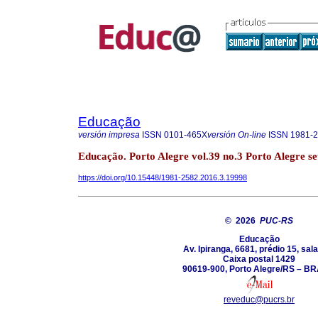
Educação
versión impresa
ISSN
0101-465X
versión On-line
ISSN
1981-
Educação. Porto Alegre vol.39 no.3 Porto Alegre se
https://doi.org/10.15448/1981-2582.2016.3.19998
© 2026
PUC-RS
Educação
Av. Ipiranga, 6681, prédio 15, sal
Caixa postal 1429
90619-900, Porto Alegre/RS – B
reveduc@pucrs.br