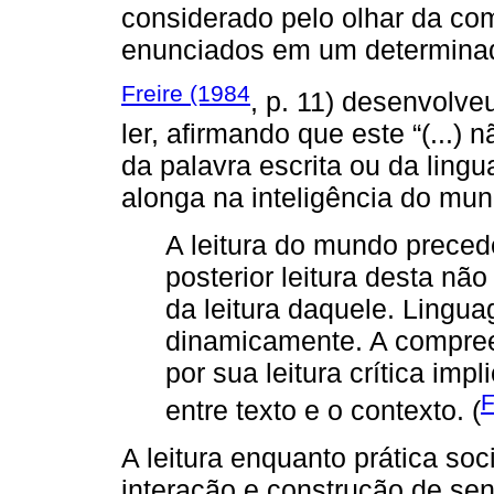
considerado pelo olhar da com
enunciados em um determinad
Freire (1984
, p. 11) desenvolve
ler, afirmando que este “(...)
da palavra escrita ou da ling
alonga na inteligência do mundo
A leitura do mundo precede
posterior leitura desta nã
da leitura daquele. Lingu
dinamicamente. A compree
por sua leitura crítica im
F
entre texto e o contexto. (
A leitura enquanto prática soc
interação e construção de sen