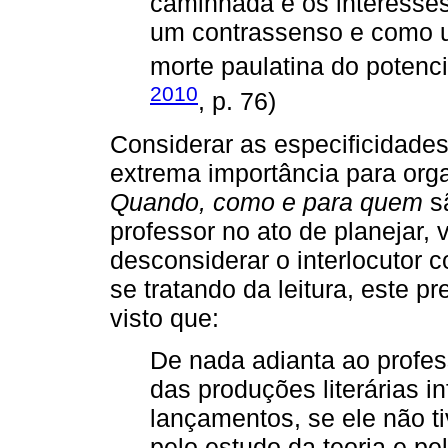
caminhada e os interesse
um contrassenso e como u
morte paulatina do potencia
2010
, p. 76)
Considerar as especificidades
extrema importância para org
Quando, como e para quem
sã
professor no ato de planejar,
desconsiderar o interlocutor 
se tratando da leitura, este p
visto que:
De nada adianta ao profe
das produções literárias i
lançamentos, se ele não t
pelo estudo da teoria e pel