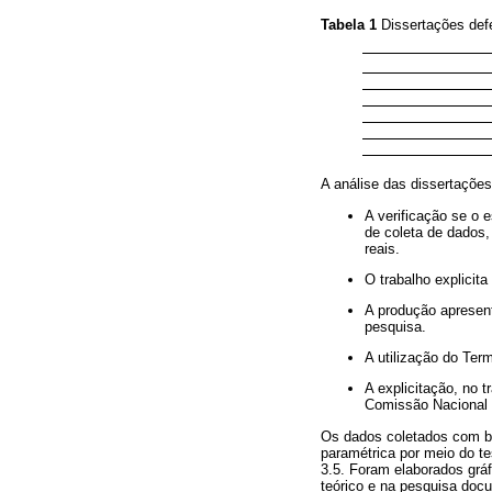
Tabela 1
Dissertações def
A análise das dissertações
A verificação se o 
de coleta de dados,
reais.
O trabalho explicit
A produção apresent
pesquisa.
A utilização do Ter
A explicitação, no 
Comissão Nacional
Os dados coletados com ba
paramétrica por meio do te
3.5. Foram elaborados gráf
teórico e na pesquisa doc