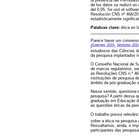
la presencia del Formulari
de los datos se realizó un 
del 0,05. Se usó el softwa
Resolución CNS nº 466/2012
estadísticamente significat
Palabras clave:
ética en l
Parece haver um consenso 
Goergen, 2015
Severino, 201
(
;
estudiosos das Ciências d
da pesquisa implantados n
O Conselho Nacional de Sa
de marcos regulatórios, s
as Resoluções CNS n.º 466
instituições de pesquisa 
âmbito da pós-graduação 
Nesse sentido, questiona-
pesquisa? A partir dessa 
graduação em Educação do 
as questões éticas da pesq
O trabalho possui relevân
sobre a ética na pesquisa
Ressaltamos, ainda, o impa
participantes das pesquisa