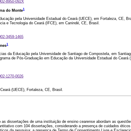
0002-8950-092X
1
ima do Monte
ucação pela Universidade Estadual do Ceará (UECE), em Fortaleza, CE, Brasi
cia e Tecnologia do Ceará (IFCE), em Canindé, CE, Brasil.
0002-3459-1465
1
unes
ncias da Educação pela Universidade de Santiago de Compostela, em Santia
ograma de Pós-Graduação em Educação da Universidade Estadual do Ceará 
0002-1270-0026
Ceará (UECE), Fortaleza, CE, Brasil.
o as dissertações de uma instituição de ensino cearense abordam as questõe
ntitativo com 104 dissertações, considerando a presença de cuidados ético
ticos da pesquisa; a presença de Termo de Consentimento Livre e Esclareci