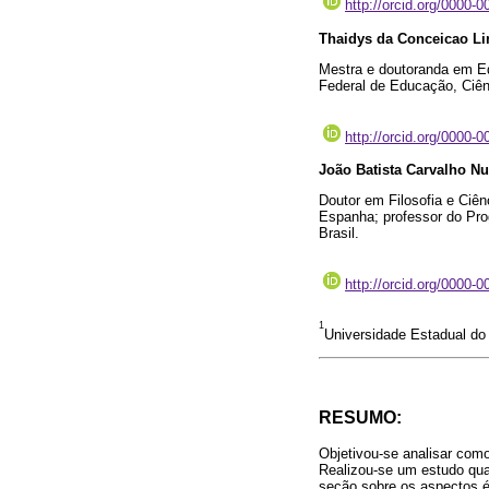
http://orcid.org/0000-
Thaidys da Conceicao L
Mestra e doutoranda em Ed
Federal de Educação, Ciên
http://orcid.org/0000-
João Batista Carvalho N
Doutor em Filosofia e Ciê
Espanha; professor do Pr
Brasil.
http://orcid.org/0000-
1
Universidade Estadual do 
RESUMO:
Objetivou-se analisar com
Realizou-se um estudo qua
seção sobre os aspectos é