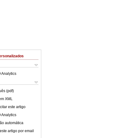
ersonalizados
 Analytics
uês (pdf)
 em XML
itar este artigo
 Analytics
ão automática
este artigo por email