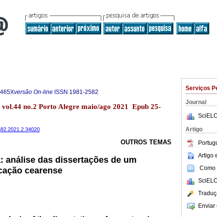
Serviços P
-465X
versão On-line
ISSN
1981-2582
Journal
 vol.44 no.2 Porto Alegre maio/ago 2021 Epub 25-
SciELO
Artigo
2582.2021.2.34020
OUTROS TEMAS
Portug
Artigo
: análise das dissertações de um
Como c
cação cearense
SciELO
Traduç
Enviar 