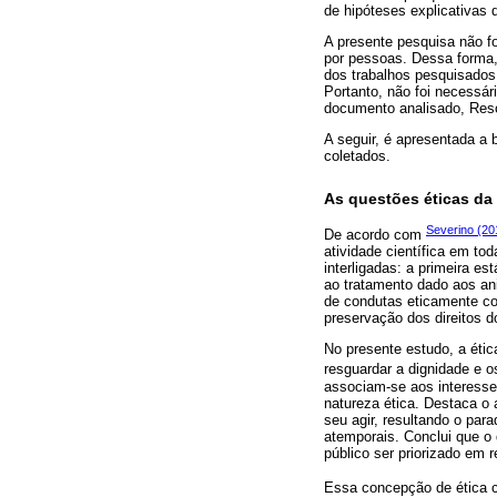
de hipóteses explicativas
A presente pesquisa não f
por pessoas. Dessa forma, 
dos trabalhos pesquisados e
Portanto, não foi necessár
documento analisado, Reso
A seguir, é apresentada a 
coletados.
As questões éticas da
Severino (20
De acordo com
atividade científica em to
interligadas: a primeira e
ao tratamento dado aos ani
de condutas eticamente co
preservação dos direitos d
No presente estudo, a éti
resguardar a dignidade e os
associam-se aos interesse
natureza ética. Destaca o 
seu agir, resultando o pa
atemporais. Conclui que o 
público ser priorizado em 
Essa concepção de ética c