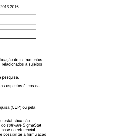
, 2013-2016
licação de instrumentos
 relacionados a sujeitos
a pesquisa.
 os aspectos éticos da
squisa (CEP) ou pela
 estatística não
o do
software
SigmaStat
 base no referencial
 possibilitar a formulação