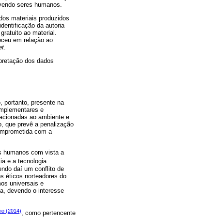
lvendo seres humanos.
dos materiais produzidos
dentificação da autoria
gratuito ao material.
teceu em relação ao
et
.
rpretação dos dados
, portanto, presente na
complementares e
lacionadas ao ambiente e
o, que prevê a penalização
comprometida com a
es humanos com vista a
ia e a tecnologia
ndo daí um conflito de
os éticos norteadores do
os universais e
va, devendo o interesse
no (2014)
, como pertencente