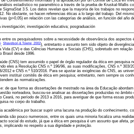
o de Consentimiento Informado y la aprobación por un Comité de Ética en Inves
análisis estadístico no paramétrico a través de la prueba de Kruskal-Wallis co
re SigmaStat 3.5. Los datos revelan que la mayoría de los trabajos no respond
. No obstante, se hacen referencias éticas a lo largo del trabajo. Del mism
ivas (p>0,05) en relación con las categorías de análisis, en función del año 
a investigación; investigación educativa; posgraduación
entre os pesquisadores sobre a necessidade de observância dos aspectos 
4
Shavelson & Towne, 2002
;
), entretanto o assunto tem sido objeto de divergência
a Vida (CV) e das Ciências Humanas e Sociais (CHS), sobretudo em relação
o Brasil desde 1996.
úde (CNS) tem assumido o papel de órgão regulador da ética em pesquisa no
endo eles a Resolução CNS n.º 196/96, as suas modificações, CNS n.º 303/2
/2012 e CNS n.º 510/2016. Para se ajustar às exigências do CNS, as unive
devem instituir comitês de ética em pesquisa; entretanto, nem sempre os con
atendem às normatizações.
se: de que forma as dissertações de mestrado na área da Educação abordam
questão norteadora, buscou-se analisar as dissertações produzidas no âmbit
Ceará, no período de 2013 a 2016, para averiguar de que forma essas prod
uisa no corpo do trabalho.
cia acadêmica por buscar suprir uma lacuna na produção do conhecimento, c
 ainda são pouco numerosos, entre os quais uma minoria focaliza uma realida
cto social do estudo, já que a ética em pesquisa é um assunto que afeta, pr
s, implicando no respeito a sua dignidade e proteção.