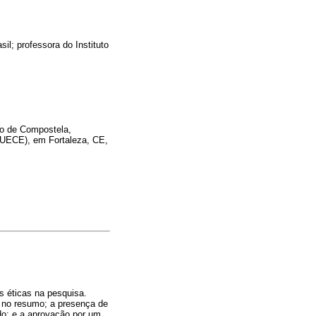
l; professora do Instituto
go de Compostela,
(UECE), em Fortaleza, CE,
s éticas na pesquisa.
s no resumo; a presença de
do; e a aprovação por um