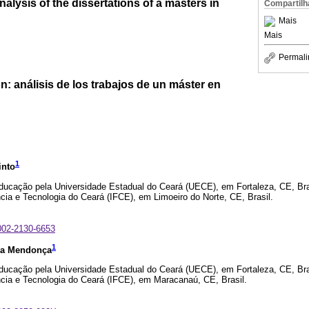
nalysis of the dissertations of a masters in
Compartilh
Mais
Mais
Permali
ón: análisis de los trabajos de un máster en
1
into
ucação pela Universidade Estadual do Ceará (UECE), em Fortaleza, CE, Brasi
cia e Tecnologia do Ceará (IFCE), em Limoeiro do Norte, CE, Brasil.
0002-2130-6653
1
uza Mendonça
ucação pela Universidade Estadual do Ceará (UECE), em Fortaleza, CE, Brasi
cia e Tecnologia do Ceará (IFCE), em Maracanaú, CE, Brasil.