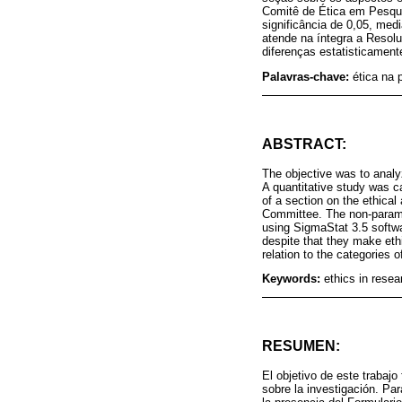
Comitê de Ética em Pesquis
significância de 0,05, med
atende na íntegra a Resol
diferenças estatisticament
Palavras-chave:
ética na 
ABSTRACT:
The objective was to analyz
A quantitative study was ca
of a section on the ethica
Committee. The non-parametr
using SigmaStat 3.5 softwa
despite that they make ethi
relation to the categories o
Keywords:
ethics in rese
RESUMEN:
El objetivo de este trabaj
sobre la investigación. Par