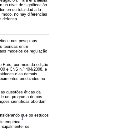
tigación. Para el análisis
n un nivel de significación
en en su totalidad a la
o modo, no hay diferencias
de defensa.
éticos nas pesquisas
s teóricas entre
 aos modelos de regulação
 País, por meio da edição
000 e CNS n.º 404/2008, e
rsidades e as demais
hecimentos produzidos no
 as questões éticas da
o de um programa de pós-
uções científicas abordam
onsiderando que os estudos
2
de empírica.
incipalmente, os