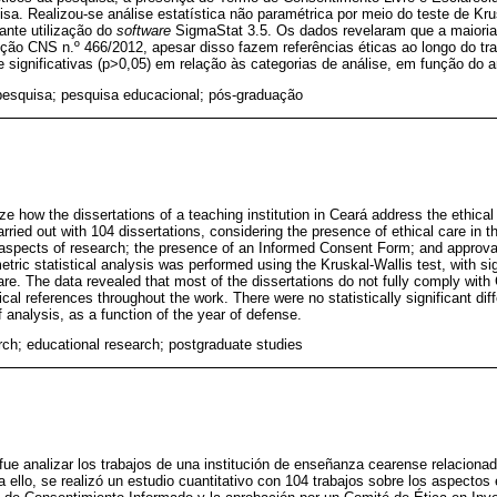
a. Realizou-se análise estatística não paramétrica por meio do teste de Kru
iante utilização do
software
SigmaStat 3.5. Os dados revelaram que a maioria
ução CNS n.º 466/2012, apesar disso fazem referências éticas ao longo do tr
e significativas (p>0,05) em relação às categorias de análise, em função do 
pesquisa; pesquisa educacional; pós-graduação
e how the dissertations of a teaching institution in Ceará address the ethical
rried out with 104 dissertations, considering the presence of ethical care in t
l aspects of research; the presence of an Informed Consent Form; and approv
ic statistical analysis was performed using the Kruskal-Wallis test, with sig
re. The data revealed that most of the dissertations do not fully comply wit
cal references throughout the work. There were no statistically significant dif
f analysis, as a function of the year of defense.
arch; educational research; postgraduate studies
o fue analizar los trabajos de una institución de enseñanza cearense relaciona
a ello, se realizó un estudio cuantitativo con 104 trabajos sobre los aspectos 