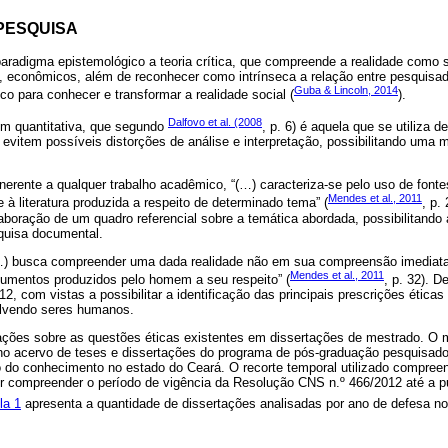
PESQUISA
radigma epistemológico a teoria crítica, que compreende a realidade como 
ais, econômicos, além de reconhecer como intrínseca a relação entre pesquisa
Guba & Lincoln, 2014
ico para conhecer e transformar a realidade social (
).
Dalfovo et al. (2008
em quantitativa, que segundo
, p. 6) é aquela que se utiliza d
 evitem possíveis distorções de análise e interpretação, possibilitando uma
 inerente a qualquer trabalho acadêmico, “(…) caracteriza-se pelo uso de fon
Mendes et al., 2011
e à literatura produzida a respeito de determinado tema” (
, p.
elaboração de um quadro referencial sobre a temática abordada, possibilitand
quisa documental.
…) busca compreender uma dada realidade não em sua compreensão imediata,
Mendes et al., 2011
cumentos produzidos pelo homem a seu respeito” (
, p. 32). D
, com vistas a possibilitar a identificação das principais prescrições étic
olvendo seres humanos.
mações sobre as questões éticas existentes em dissertações de mestrado. 
 no acervo de teses e dissertações do programa de pós-graduação pesquisado
o do conhecimento no estado do Ceará. O recorte temporal utilizado compree
 por compreender o período de vigência da Resolução CNS n.º 466/2012 até a 
la 1
apresenta a quantidade de dissertações analisadas por ano de defesa n