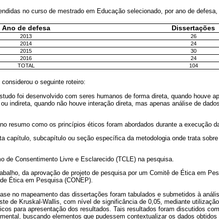
endidas no curso de mestrado em Educação selecionado, por ano de defesa
Ano de defesa
Dissertações
2013
26
2014
24
2015
30
2016
24
TOTAL
104
 considerou o seguinte roteiro:
estudo foi desenvolvido com seres humanos de forma direta, quando houve ap
 ou indireta, quando não houve interação direta, mas apenas análise de dados
a no resumo como os princípios éticos foram abordados durante a execução d
a capítulo, subcapítulo ou seção específica da metodologia onde trata sobre
mo de Consentimento Livre e Esclarecido (TCLE) na pesquisa.
trabalho, da aprovação de projeto de pesquisa por um Comitê de Ética em Pe
 de Ética em Pesquisa (CONEP).
se no mapeamento das dissertações foram tabulados e submetidos à análise
ste de Kruskal-Wallis, com nível de significância de 0,05, mediante utilizaçã
icos para apresentação dos resultados. Tais resultados foram discutidos com
umental, buscando elementos que pudessem contextualizar os dados obtidos e