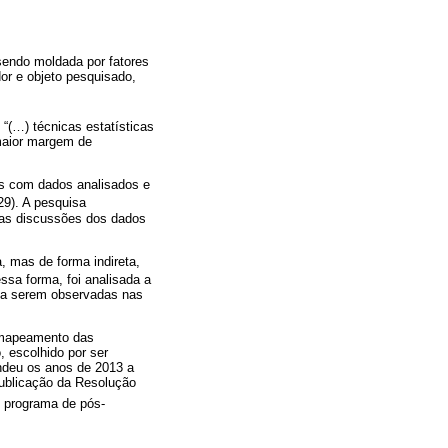
sendo moldada por fatores
dor e objeto pesquisado,
e “(…) técnicas estatísticas
 maior margem de
tes com dados analisados e
 29). A pesquisa
o as discussões dos dados
 mas de forma indireta,
essa forma, foi analisada a
as a serem observadas nas
O mapeamento das
, escolhido por ser
ndeu os anos de 2013 a
publicação da Resolução
o programa de pós-