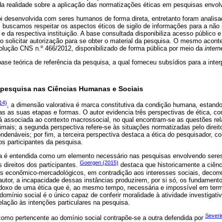
 da realidade sobre a aplicação das normatizações éticas em pesquisas envo
oi desenvolvida com seres humanos de forma direta, entretanto foram analisa
buscamos respeitar os aspectos éticos de sigilo de informações para a não i
 da respectiva instituição. A base consultada disponibiliza acesso público e 
io solicitar autorização para se obter o material da pesquisa. O mesmo acon
lução CNS n.º 466/2012, disponibilizado de forma pública por meio da
intern
base teórica de referência da pesquisa, a qual forneceu subsídios para a inte
 pesquisa nas Ciências Humanas e Sociais
14)
, a dimensão valorativa é marca constitutiva da condição humana, estando
das as suas etapas e formas. O autor evidencia três perspectivas de ética, 
stá associada ao contexto macrossocial, no qual encontram-se as questões re
mais; a segunda perspectiva refere-se às situações normatizadas pelo direit
ndenáveis; por fim, a terceira perspectiva destaca a ética do pesquisador, 
os participantes da pesquisa.
ca é entendida como um elemento necessário nas pesquisas envolvendo ser
Goergen (2015)
 direitos dos participantes.
destaca que historicamente a ciênc
s econômico-mercadológicos, em contradição aos interesses sociais, decorre
autor, a incapacidade dessas instâncias produzirem, por si só, os fundament
radoxo de uma ética que é, ao mesmo tempo, necessária e impossível em term
domínio social é o único capaz de conferir moralidade à atividade investigati
relação às intenções particulares na pesquisa.
Severi
omo pertencente ao domínio social contrapõe-se a outra defendida por