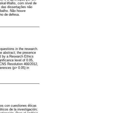
skal-Wallis, com nível de
 das dissertações não
abalho. Não houve
ano de defesa.
 questions in the research.
he abstract; the presence
al by a Research Ethics
nificance level of 0.05,
h CNS Resolution 466/2012,
ferences (p> 0.05) in
dos con cuestiones éticas
éticos de la investigación;