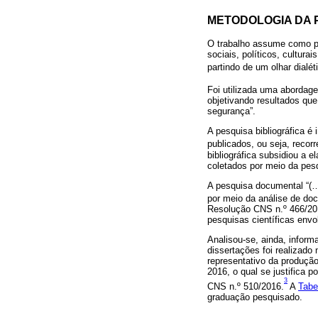
METODOLOGIA DA 
O trabalho assume como pa
sociais, políticos, cultur
partindo de um olhar dialét
Foi utilizada uma abordag
objetivando resultados que
segurança”.
A pesquisa bibliográfica é
publicados, ou seja, recorr
bibliográfica subsidiou a 
coletados por meio da pes
A pesquisa documental “(
por meio da análise de do
Resolução CNS n.º 466/2012
pesquisas científicas env
Analisou-se, ainda, infor
dissertações foi realizado
representativo da produçã
2016, o qual se justifica
3
CNS n.º 510/2016.
A
Tabe
graduação pesquisado.