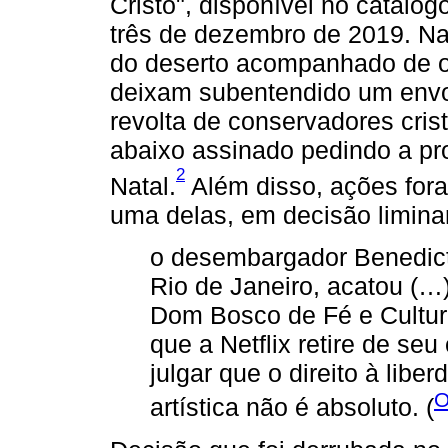
Cristo", disponível no catálog
três de dezembro de 2019. Na 
do deserto acompanhado de 
deixam subentendido um envol
revolta de conservadores cris
abaixo assinado pedindo a pr
2
Natal.
Além disso, ações for
uma delas, em decisão liminar
o desembargador Benedict
Rio de Janeiro, acatou (…
Dom Bosco de Fé e Cultur
que a Netflix retire de se
julgar que o direito à lib
O
artística não é absoluto. (