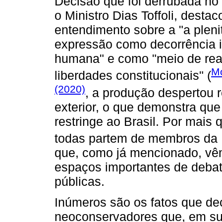
Decisão que foi derrubada no
o Ministro Dias Toffoli, desta
entendimento sobre a "a pleni
expressão como decorrência 
humana" e como "meio de reaf
Mo
liberdades constitucionais" (
(2020)
, a produção despertou 
exterior, o que demonstra qu
restringe ao Brasil. Por mais
todas partem de membros da No
que, como já mencionado, vê
espaços importantes de debate
públicas.
Inúmeros são os fatos que d
neoconservadores que, em sua