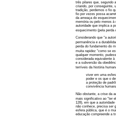
três pilares que, segundo a
criando, por conseguinte, 
tradição, perdemos o fio 
fio por vezes possa acarre
da ameaça do esquecimento
memória ou pelo menos à re
autoridade que implica a p
esquecimento (pela perda d
Considerando que "a autor
permanência e a durabilid
perda do fundamento do m
muita rapidez "como se es
qualquer momento, pudesse v
considerada equivalente à
e a subversão da obediênc
terríveis da história human
viver em uma esfera
poder e os que o d
a proteção de padrõ
convivência human
Não obstante, a crise da a
mais significativo ao "ter 
128), em que a autoridade 
não conhece, precisa ser g
esfera pública, que é o mu
educação compreende a tran