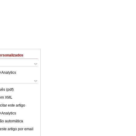
ersonalizados
 Analytics
uês (pdf)
 em XML
itar este artigo
 Analytics
ão automática
este artigo por email