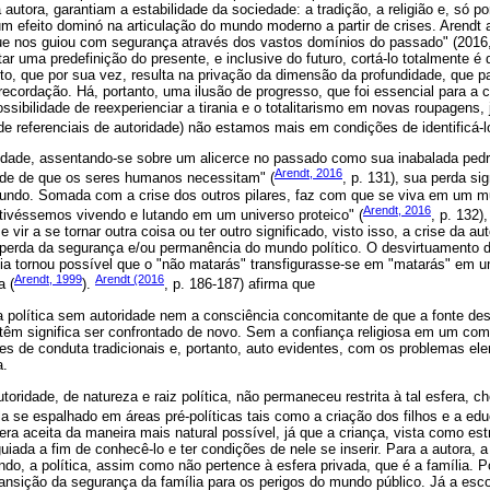
 autora, garantiam a estabilidade da sociedade: a tradição, a religião e, só po
um efeito dominó na articulação do mundo moderno a partir de crises. Arendt
que nos guiou com segurança através dos vastos domínios do passado" (2016
tar uma predefinição do presente, e inclusive do futuro, cortá-lo totalmente é
, que por sua vez, resulta na privação da dimensão da profundidade, que pa
cordação. Há, portanto, uma ilusão de progresso, que foi essencial para a c
ossibilidade de reexperienciar a tirania e o totalitarismo em novas roupagens,
e referenciais de autoridade) não estamos mais em condições de identificá-l
idade, assentando-se sobre um alicerce no passado como sua inabalada pedr
Arendt, 2016
ade de que os seres humanos necessitam" (
, p. 131), sua perda si
undo. Somada com a crise dos outros pilares, faz com que se viva em um 
Arendt, 2016
tivéssemos vivendo e lutando em um universo proteico" (
, p. 132)
ir a se tornar outra coisa ou ter outro significado, visto isso, a crise da au
 perda da segurança e/ou permanência do mundo político. O desvirtuamento 
ia tornou possível que o "não matarás" transfigurasse-se em "matarás" em 
Arendt, 1999
Arendt (2016
a (
).
, p. 186-187) afirma que
 política sem autoridade nem a consciência concomitante de que a fonte de
etêm significa ser confrontado de novo. Sem a confiança religiosa em um c
es de conduta tradicionais e, portanto, auto evidentes, com os problemas el
a.
utoridade, de natureza e raiz política, não permaneceu restrita à tal esfera,
ela se espalhado em áreas pré-políticas tais como a criação dos filhos e a ed
era aceita da maneira mais natural possível, já que a criança, vista como 
uiada a fim de conhecê-lo e ter condições de nele se inserir. Para a autora,
ndo, a política, assim como não pertence à esfera privada, que é a família. P
sição da segurança da família para os perigos do mundo público. Já a escol