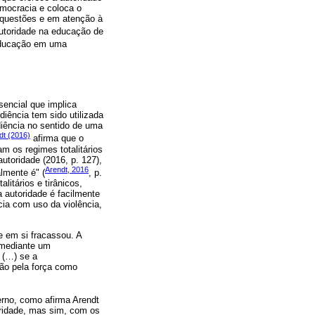
emocracia e coloca o
s questões e em atenção à
 autoridade na educação de
 educação em uma
sencial que implica
iência tem sido utilizada
diência no sentido de uma
dt (2016)
afirma que o
m os regimes totalitários
utoridade (2016, p. 127),
Arendt, 2016
lmente é" (
, p.
litários e tirânicos,
 autoridade é facilmente
cia com uso da violência,
e em si fracassou. A
 mediante um
 (…) se a
ção pela força como
erno, como afirma Arendt
ridade, mas sim, com os