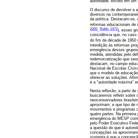
autoridade, exceto em um 
O discurso de devolver a a
diversos na contemporanei
da política. Destacam-se, 
reformas educacionais de
2000
Rubin, 1972
;
), esses g
coincidência que, no caso a
do fim da década de 1950 
interdição às reformas pro
emergência desses grupos 
medida, atendidas pelo def
redemocratização que seus
destacam, no campo educa
Nacional de Escolas Cívi
que o modelo de educação 
oferecer as soluções. Afir
é a "autoridade máxima" e
Nesta reflexão, a partir d
buscaremos refletir sobre 
neoconservadores brasilei
aproximam; e que tipo de 
movimentos e programas co
quatro partes. Na primeira
emergência do MESP como 
pelo Poder Executivo Fede
a questão do que é autori
concepções se aproximam 
sustenta é que a concepçã