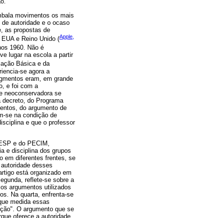
o.
 embala movimentos os mais
 de autoridade e o ocaso
e, as propostas de
Apple,
 EUA e Reino Unido (
nos 1960. Não é
ve lugar na escola a partir
cação Básica e da
riencia-se agora a
segmentos eram, em grande
o, e foi com a
te neoconservadora se
 decreto, do Programa
entos, do argumento de
am-se na condição de
sciplina e que o professor
o MESP e do PECIM,
a e disciplina dos grupos
em diferentes frentes, se
 autoridade desses
rtigo está organizado em
segunda, reflete-se sobre a
os argumentos utilizados
s. Na quarta, enfrenta-se
 que medida essas
ação". O argumento que se
que oferece a autoridade