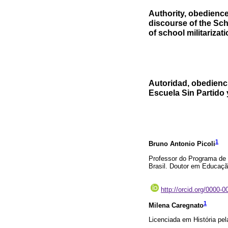
Authority, obedience
discourse of the Sc
of school militarizat
Autoridad, obedienci
Escuela Sin Partido 
1
Bruno Antonio Picoli
Professor do Programa de
Brasil. Doutor em Educação
http://orcid.org/0000-
1
Milena Caregnato
Licenciada em História pel