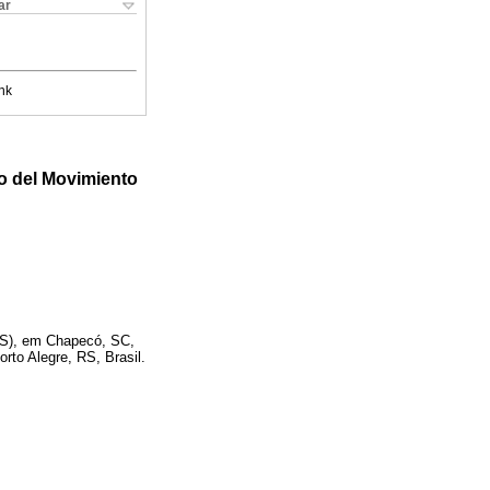
ar
nk
so del Movimiento
FS), em Chapecó, SC,
rto Alegre, RS, Brasil.