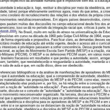
campo específico da atividade humana que é impossível sem ela: a Educaçã
utoridade à educação e, logo, restituir a disciplina por meio da obediência,
dade, talvez porque efetivamente sentimos agora, mais do que antes, a crise
como corolário do recrudescimento das relações e dos efeitos da própria cris
 movimentos neo/ultraconservadores. Em alguns países desenvolvidos, como
rupos pautam muitas das discussões no campo educacional desde fins dos a
mericano, isso se dá no período da integração racial que, críticas à parte, te
Arendt, 2004
(
). No Brasil, muito em razão do atraso na universalização da Edu
gressistas em curso na década de 1960 pelo Golpe Civil-Militar de 1964, expe
de forma organizada e propositiva. Para ficar claro, as demandas desses 
icitário modelo de educação até então vigente, desde o acesso até o currícul
 interesses e privilégios passaram a sofrer concorrência. Dessa grande fren
cional, as ações do Movimento Escola Sem Partido (MESP) e a criação, via
co-Militares (PECIM). O MESP e os defensores PECIM usam, em vários mom
brasileiro fracassou em resultados e que perdeu a autoridade, assim, arrog
mam, também, que reestabelecerão e resguardarão a autoridade, manterão a di
m sala de aula e que, em razão disso, deve ser obedecido.
e referenciais bibliográficos e da análise de manifestações de apoiadores d
o que é autoridade na educação; qual a compreensão de autoridade, obediênci
ros materializadas nas proposições do MESP e do PECIM; como elas, mesmo 
relação/adesão elas produzem e, por fim, se há relação entre a concepção de
m a noção de "autoridade na educação". Para enfrentar essas questões, o a
 parte, discute-se o conceito de "autoridade" e "autoridade na educação". Na 
movimento neoconservador organizado. Na terceira, discute-se o PECIM e 
ral que o apresentam como solução para os problemas educacionais brasileiro
dade, obediência e disciplina para os apoiadores do MESP e do PECIM e em
entre si e se aproximam ou se distanciam da noção de "autoridade na educ
o de autoridade, obediência e disciplina do MESP e do PECIM é perigosa por