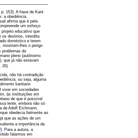
, p. 153). A frase de Kant
: a obediência.
ual afirma que é pela
compreende um esforço
 projeto educativo que
 os destinos, interdita
gado doméstico e terem
, mostram-lhes o perigo
os problemas do
umano pleno (autônomo
s), que já não estavam
. 26).
cida, não há contradição
ediência, ou seja, alguma
ndimento kantiano
l viver em sociedades
im, às instituições em
tiano de que é possível
essa lente, embora não só
ca de Adolf Eichmann,
rque obedecia fielmente ao
 já que as ações de um
 salienta a importância da
6
). Para a autora, a
entido falarmos em