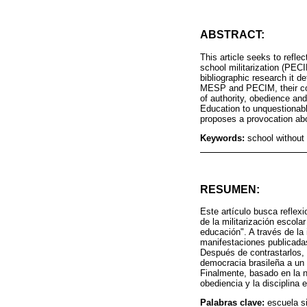
ABSTRACT:
This article seeks to refl
school militarization (PECI
bibliographic research it d
MESP and PECIM, their conc
of authority, obedience an
Education to unquestionable
proposes a provocation abo
Keywords:
school without 
RESUMEN:
Este artículo busca reflex
de la militarización escola
educación". A través de la 
manifestaciones publicada
Después de contrastarlos,
democracia brasileña a un 
Finalmente, basado en la n
obediencia y la disciplina
Palabras clave:
escuela si