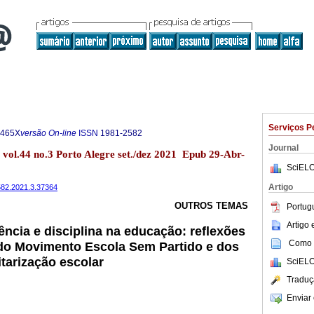
Serviços P
-465X
versão On-line
ISSN
1981-2582
Journal
 vol.44 no.3 Porto Alegre set./dez 2021 Epub 29-Abr-
SciELO
Artigo
2582.2021.3.37364
OUTROS TEMAS
Portug
Artigo
ência e disciplina na educação: reflexões
Como c
 do Movimento Escola Sem Partido e dos
itarização escolar
SciELO
Traduç
Enviar 