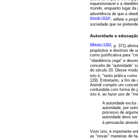
inquestionável e a obediê
mundo, enquanto lugar da p
advertência de que a obedi
Arendt (2016)
, reflete e pr
sociedade que se pretende
Autoridade e educação
Milgram (1963
, p. 371) afir
propósitos e destinos de u
como justificativa para "c
"obediência cega" e desres
conceito de "autoridade" s
do século 20. Desse modo, 
isto é, "tanto prática com
129). Entretanto, a fim de 
Arendt compôs um conceito
confundida com forma de po
isto é, ao fazer uso de "me
A autoridade exclui
autoridade, por out
processo de argume
autoridade deve ser
à persuasão atravé
Visto isto, é importante 
as "novas" maneiras de fa