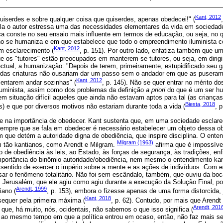
Kant, 2012
quiserdes e sobre qualquer coisa que quiserdes, apenas obedecei!" (
ela o autor estressa uma das necessidades elementares da vida em sociedade
a conste no seu ensaio mais influente em termos de educação, ou seja, no q
o se humaniza e em que estabelece que todo o empreendimento iluminista 
Kant, 2012
m esclarecimento (
, p. 151). Por outro lado, enfatiza também que um
ue os "tutores" estão preocupados em manterem-se tutores, ou seja, em dirigir
ctual, a humanização: "Depois de terem, primeiramente, estupidificado seu 
idas criaturas não ousariam dar um passo sem o andador em que as puseram
Kant, 2012
entarem andar sozinhas" (
, p. 145). Não se quer entrar no mérito d
uminista, assim como dos problemas da definição
a priori
do que é um ser h
 em situação difícil aqueles que ainda não estavam aptos para tal (as criança
Biesta, 2018
) e que por diversos motivos não estariam durante toda a vida (
, p
se na importância de obedecer. Kant sustenta que, em uma sociedade esclare
Sempre que se fala em obedecer é necessário estabelecer um objeto dessa ob
ém que detém a autoridade digna de obediência, que inspire disciplina. O ente
Milgram (1963)
 tão kantianos, como Arendt e Milgram.
afirma que é impossíve
e obediência às leis, ao Estado, às forças de segurança, às tradições, enf
importância do binômio autoridade/obediência, nem mesmo o entendimento kan
 sentido de exercer o império sobre a mente e as ações de indivíduos. Com 
isar o fenômeno totalitário. Não foi sem escândalo, também, que ouviu da bo
 Jerusalém, que ele agiu como agiu durante a execução da Solução Final, po
Arendt, 1999
iano (
, p. 153), embora o fizesse apenas de uma forma distorcida,
Kant, 2018
equer pela primeira máxima (
, p. 62). Contudo, por mais que Arendt
Arendt, 201
que, há muito, nós, ocidentais, não sabemos o que isso significa (
e ao mesmo tempo em que a política entrou em ocaso, então, não faz mais s