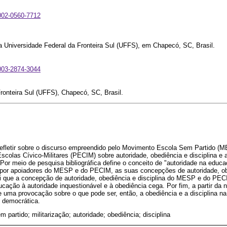
0002-0560-7712
a Universidade Federal da Fronteira Sul (UFFS), em Chapecó, SC, Brasil.
0003-2874-3044
ronteira Sul (UFFS), Chapecó, SC, Brasil.
 refletir sobre o discurso empreendido pelo Movimento Escola Sem Partido (
colas Cívico-Militares (PECIM) sobre autoridade, obediência e disciplina e 
Por meio de pesquisa bibliográfica define o conceito de "autoridade na educaç
por apoiadores do MESP e do PECIM, as suas concepções de autoridade, obe
ui que a concepção de autoridade, obediência e disciplina do MESP e do PE
ucação à autoridade inquestionável e à obediência cega. Por fim, a partir da 
õe uma provocação sobre o que pode ser, então, a obediência e a disciplina
 democrática.
m partido; militarização; autoridade; obediência; disciplina