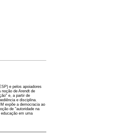
MESP) e pelos apoiadores
a noção de Arendt de
ão" e, a partir de
diência e disciplina.
CIM expõe a democracia ao
noção de "autoridade na
 na educação em uma