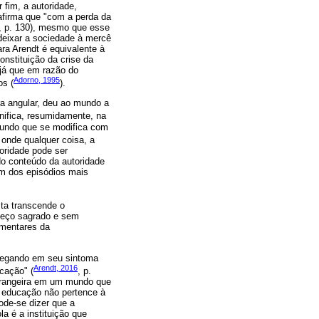
r fim, a autoridade,
 afirma que "com a perda da
, p. 130), mesmo que esse
 deixar a sociedade à mercê
ra Arendt é equivalente à
onstituição da crise da
 já que em razão do
Adorno, 1995
os (
).
a angular, deu ao mundo a
gnifica, resumidamente, na
mundo que se modifica com
, onde qualquer coisa, a
toridade pode ser
do conteúdo da autoridade
um dos episódios mais
sta transcende o
omeço sagrado e sem
ementares da
 chegando em seu sintoma
Arendt, 2016
ucação" (
, p.
estrangeira em um mundo que
 a educação não pertence à
ode-se dizer que a
a é a instituição que