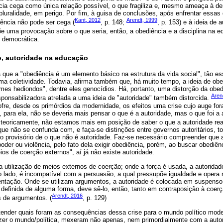
ncia cega como única relação possível, o que fragiliza e, mesmo ameaça à d
luralidade, em perigo. Por fim, à guisa de conclusões, após enfrentar essa
Kant, 2012
Arendt, 1999
ência não pode ser cega (
, p. 148;
, p. 153) e à ideia de
opõe uma provocação sobre o que seria, então, a obediência e a disciplina na
 democrática.
, autoridade na educação
ma que a "obediência é um elemento básico na estrutura da vida social", tão es
ma coletividade. Todavia, afirma também que, há muito tempo, a ideia de obed
rimes hediondos", dentre eles genocídios. Há, portanto, uma distorção da obe
Aren
ponsabilizadora atrelada a uma ideia de "autoridade" também distorcida.
ofre, desde os primórdios da modernidade, os efeitos uma crise cujo auge fora
para ela, não se deveria mais pensar o que é a autoridade, mas o que foi a a
o teoricamente, não estamos mais em posição de saber o que a autoridade rea
que não se confunda com, e faça-se distinções entre governos autoritários, tota
 provisório de o que não é autoridade. Faz-se necessário compreender que a
der ou violência, pelo fato dela exigir obediência, porém, ao buscar obediên
ios de coerção externos", aí já não existe autoridade.
 a utilização de meios externos de coerção; onde a força é usada, a autoridad
ro lado, é incompatível com a persuasão, a qual pressupõe igualdade e opera
ntação. Onde se utilizam argumentos, a autoridade é colocada em suspenso
 definida de alguma forma, deve sê-lo, então, tanto em contraposição à coer
Arendt, 2016
s de argumentos. (
, p. 129)
entender quais foram as consequências dessa crise para o mundo político mod
zer o mundo/política, mexeram não apenas, nem primordialmente com a auto