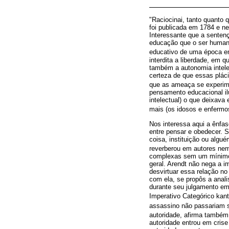
"Raciocinai, tanto quanto 
foi publicada em 1784 e n
Interessante que a sentenç
educação que o ser human
educativo de uma época e
interdita a liberdade, em q
também a autonomia intele
certeza de que essas plác
que as ameaça se experim
pensamento educacional il
intelectual) o que deixava
mais (os idosos e enfermos
Nos interessa aqui a ênfa
entre pensar e obedecer. 
coisa, instituição ou algu
reverberou em autores nem
complexas sem um mínimo d
geral. Arendt não nega a 
desvirtuar essa relação no
com ela, se propôs a anal
durante seu julgamento em
Imperativo Categórico kant
assassino não passariam s
autoridade, afirma também 
autoridade entrou em cris