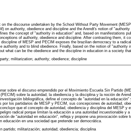
ect on the discourse undertaken by the School Without Party Movement (MESP)
M) on authority, obedience and discipline and the Arendt's notion of "authority
efines the concept of "authority in education" and, based on manifestations pu
eptions of authority, obedience and discipline. After contrasting them, it c
d discipline of MESP and PECIM exposes the brazilian democracy to a radical
 authority and to blind obedience. Finally, based on the notion of "authority in
ut what can be the obedience and the discipline in education in a society tha
party; militarization; authority; obedience; discipline
ionar sobre el discurso emprendido por el Movimiento Escuela Sin Partido (ME
r (PECIM) sobre la autoridad, la obediencia y la disciplina y la noción de Aren
investigación bibliográfica, define el concepto de "autoridad en la educación"
s por los partidarios de MESP y PECIM, sus concepciones de autoridad, obedi
 concluye que el concepto de autoridad, obediencia y disciplina del MESP y 
peligro radical porque limitan la educación a una autoridad incuestionable y a
oción de "autoridad en educación", refleja y propone una provocación sobre l
 en educación en una sociedad que pretende ser democrática.
n partido; militarización; autoridad; obediencia; disciplina