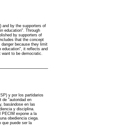
 and by the supporters of
 in education". Through
blished by supporters of
oncludes that the concept
 danger because they limit
 education", it reflects and
t want to be democratic.
SP) y por los partidarios
dt de "autoridad en
 y, basándose en las
encia y disciplina.
el PECIM expone a la
 una obediencia ciega.
o que puede ser la